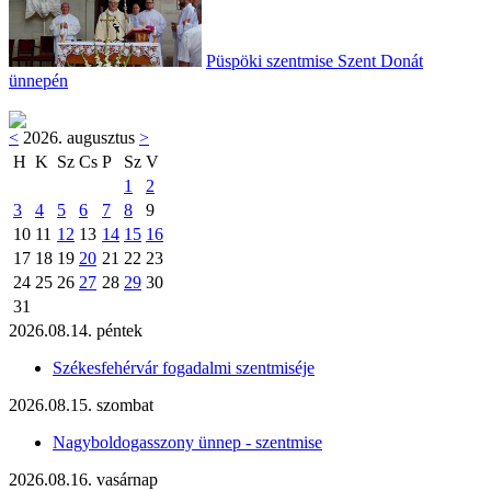
Püspöki szentmise Szent Donát
ünnepén
<
2026. augusztus
>
H
K
Sz
Cs
P
Sz
V
1
2
3
4
5
6
7
8
9
10
11
12
13
14
15
16
17
18
19
20
21
22
23
24
25
26
27
28
29
30
31
2026.08.14. péntek
Székesfehérvár fogadalmi szentmiséje
2026.08.15. szombat
Nagyboldogasszony ünnep - szentmise
2026.08.16. vasárnap