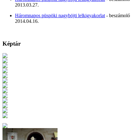
2013.03.27.
Háromnapos püspöki nagyböjti lelkigyakorlat
- beszámoló
2014.04.16.
Képtár