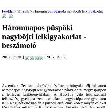
Főoldal
>
Híreink
>
Háromnapos püspöki nagyböjti lelkigyakorlat
Háromnapos püspöki
nagyböjti lelkigyakorlat
-
beszámoló
2015. 03. 30. |
| 2015. 04. 02.
Az emberi élet isteni forrásáról és Istenre irányuló céljáról tartott
háromnapos nagyböjti lelkigyakorlatot Spányi Antal megyéspüspök
a fehérvári székesegyházban. A Húsvétra való lelki-szellemi
felkészítés jegyében a szentmisék alatt a megyés főpásztor gyóntatott
is. A Nagyhét első napján a püspök arról elmélkedett milyen célokat
követünk és mit tanít a Biblia az emberi élet értelméről. A második