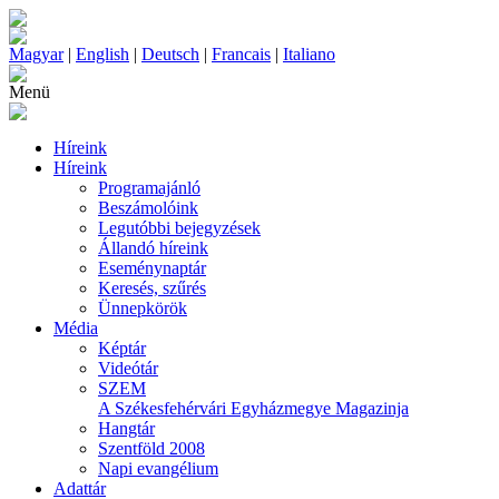
Magyar
|
English
|
Deutsch
|
Francais
|
Italiano
Menü
Híreink
Híreink
Programajánló
Beszámolóink
Legutóbbi bejegyzések
Állandó híreink
Eseménynaptár
Keresés, szűrés
Ünnepkörök
Média
Képtár
Videótár
SZEM
A Székesfehérvári Egyházmegye Magazinja
Hangtár
Szentföld 2008
Napi evangélium
Adattár