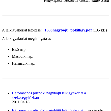
Fényképeket készítette Gersztheimer Zsolt
A lelkigyakorlat letöltése:
1503nagybojti_ppkilkgy.pdf
(135 kB)
A lelkigyakorlat meghallgatása:
Első nap:
Második nap:
Harmadik nap:
Háromnapos püspöki nagyböjti lelkigyakorlat a
székesegyházban
2011.04.18.
Háromnapos püspöki nagyböjti lelkigyakorlat
- beszámoló