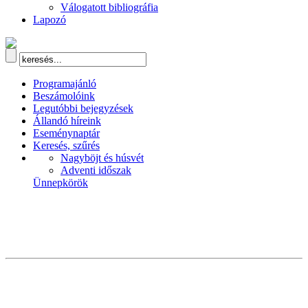
Válogatott bibliográfia
Lapozó
Programajánló
Beszámolóink
Legutóbbi bejegyzések
Állandó híreink
Eseménynaptár
Keresés, szűrés
Nagyböjt és húsvét
Adventi időszak
Ünnepkörök