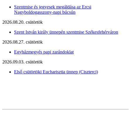
Szentmise és jegyesek megáldása az Ercsi
Nagyboldogasszony-napi búcsún
2026.08.20. csütörtök
Szent István király ünnepén szentmise Székesfehérváron
2026.08.27. csütörtök
Egyházmegyés papi zarándoklat
2026.09.03. csütörtök
Első csütörtöki Eucharisztia ünnep (Ciszterci)