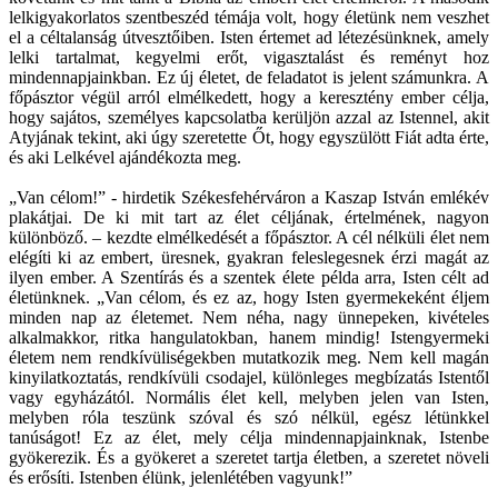
lelkigyakorlatos szentbeszéd témája volt, hogy életünk nem veszhet
el a céltalanság útvesztőiben. Isten értemet ad létezésünknek, amely
lelki tartalmat, kegyelmi erőt, vigasztalást és reményt hoz
mindennapjainkban. Ez új életet, de feladatot is jelent számunkra. A
főpásztor végül arról elmélkedett, hogy a keresztény ember célja,
hogy sajátos, személyes kapcsolatba kerüljön azzal az Istennel, akit
Atyjának tekint, aki úgy szeretette Őt, hogy egyszülött Fiát adta érte,
és aki Lelkével ajándékozta meg.
„Van célom!” - hirdetik Székesfehérváron a Kaszap István emlékév
plakátjai. De ki mit tart az élet céljának, értelmének, nagyon
különböző. – kezdte elmélkedését a főpásztor. A cél nélküli élet nem
elégíti ki az embert, üresnek, gyakran feleslegesnek érzi magát az
ilyen ember. A Szentírás és a szentek élete példa arra, Isten célt ad
életünknek. „Van célom, és ez az, hogy Isten gyermekeként éljem
minden nap az életemet. Nem néha, nagy ünnepeken, kivételes
alkalmakkor, ritka hangulatokban, hanem mindig! Istengyermeki
életem nem rendkívüliségekben mutatkozik meg. Nem kell magán
kinyilatkoztatás, rendkívüli csodajel, különleges megbízatás Istentől
vagy egyházától. Normális élet kell, melyben jelen van Isten,
melyben róla teszünk szóval és szó nélkül, egész létünkkel
tanúságot! Ez az élet, mely célja mindennapjainknak, Istenbe
gyökerezik. És a gyökeret a szeretet tartja életben, a szeretet növeli
és erősíti. Istenben élünk, jelenlétében vagyunk!”