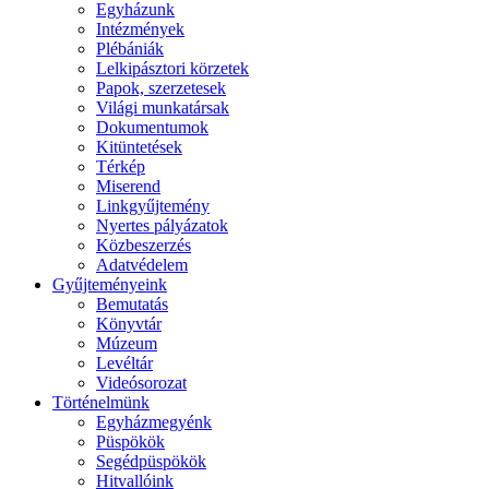
Egyházunk
Intézmények
Plébániák
Lelkipásztori körzetek
Papok, szerzetesek
Világi munkatársak
Dokumentumok
Kitüntetések
Térkép
Miserend
Linkgyűjtemény
Nyertes pályázatok
Közbeszerzés
Adatvédelem
Gyűjteményeink
Bemutatás
Könyvtár
Múzeum
Levéltár
Videósorozat
Történelmünk
Egyházmegyénk
Püspökök
Segédpüspökök
Hitvallóink