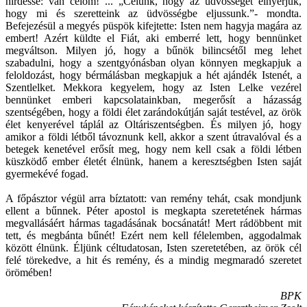
hirdesse: van célom! ... „Célunk, hogy az üdvösséget elnyerjük,
hogy mi és szeretteink az üdvösségbe eljussunk.”- mondta.
Befejezésül a megyés püspök kifejtette: Isten nem hagyja magára az
embert! Azért küldte el Fiát, aki emberré lett, hogy bennünket
megváltson. Milyen jó, hogy a bűnök bilincsétől meg lehet
szabadulni, hogy a szentgyónásban olyan könnyen megkapjuk a
feloldozást, hogy bérmálásban megkapjuk a hét ajándék Istenét, a
Szentlelket. Mekkora kegyelem, hogy az Isten Lelke vezérel
bennünket emberi kapcsolatainkban, megerősít a házasság
szentségében, hogy a földi élet zarándokútján saját testével, az örök
élet kenyerével táplál az Oltáriszentségben. És milyen jó, hogy
amikor a földi létből távoznunk kell, akkor a szent útravalóval és a
betegek kenetével erősít meg, hogy nem kell csak a földi létben
küszködő ember életét élnünk, hanem a keresztségben Isten saját
gyermekévé fogad.
A főpásztor végül arra bíztatott: van remény tehát, csak mondjunk
ellent a bűnnek. Péter apostol is megkapta szeretetének hármas
megvallásáért hármas tagadásának bocsánatát! Mert rádöbbent mit
tett, és megbánta bűnét! Ezért nem kell félelemben, aggodalmak
között élnünk. Éljünk céltudatosan, Isten szeretetében, az örök cél
felé törekedve, a hit és remény, és a mindig megmaradó szeretet
örömében!
BPK