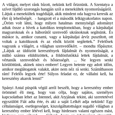
A világot, melyet ránk bízott, nekünk kell őriznünk. A Szentatya a
szívet fájdító szorongás hangján szól a menekültek nyomorúságáról.
Látjuk a menekültek tragédiáját, akik mindent oda hagyva keresik az
élet új lehetőségét. - hangzott el a második lelkigyakorlatos napon.
„Öröm volt látni, hogy milyen hatalmas mennyiségű adományt
adtak össze a hívek a katolikus templomokban, hogy a kárpátaljai
magyaroknak és a háborútól szenvedő ukránoknak segítsünk. És
máskor is, amikor cunami, vagy a kárpátaljai árvíz pusztított, ott
voltak a katolikusok és az elsők között segítettek.” Felelősek
vagyunk a világért, a világban szenvedőkért. – mondta főpásztor.
„Látjuk az üldözött keresztények fájdalmát és nyomorúságát, a
millió számra elüldözöttek, a földönfutókká lettek fájdalmát, a
vértanúk szenvedését és hősiességét. ... Ne legyen senki
körülöttünk, akinek nincs embere! Legyen hetente egy adott időm,
amikor meglátogatok valakit, akire nem néz rá senki. Számíthasson
rám! Felelős legyek érte! Súlyos feladat ez, de vállalni kell, ha
keresztény akarok lenni!”
Spányi Antal püspök végül arról beszélt, hogy a keresztény ember
örömmel éli meg, hogy van célja, hogy sajátos, személyes
kapcsolatban lehet az Istennel, akit Atyjának tekint, aki szeretetével
egyszülött Fiát adta érte, és aki a saját Lelkét adja nekünk! Egy
céltalanságot, esetlegességet, kiszolgáltatottságot sugalló világban a
keresztény ember létével kell, hogy hirdessen valami egészen mást,