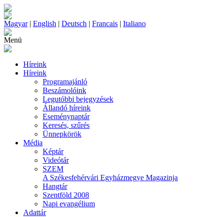
Magyar
|
English
|
Deutsch
|
Francais
|
Italiano
Menü
Híreink
Híreink
Programajánló
Beszámolóink
Legutóbbi bejegyzések
Állandó híreink
Eseménynaptár
Keresés, szűrés
Ünnepkörök
Média
Képtár
Videótár
SZEM
A Székesfehérvári Egyházmegye Magazinja
Hangtár
Szentföld 2008
Napi evangélium
Adattár