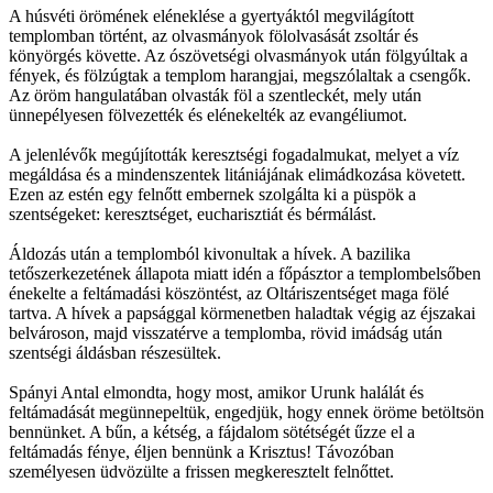
A húsvéti örömének eléneklése a gyertyáktól megvilágított
templomban történt, az olvasmányok fölolvasását zsoltár és
könyörgés követte. Az ószövetségi olvasmányok után fölgyúltak a
fények, és fölzúgtak a templom harangjai, megszólaltak a csengők.
Az öröm hangulatában olvasták föl a szentleckét, mely után
ünnepélyesen fölvezették és elénekelték az evangéliumot.
A jelenlévők megújították keresztségi fogadalmukat, melyet a víz
megáldása és a mindenszentek litániájának elimádkozása követett.
Ezen az estén egy felnőtt embernek szolgálta ki a püspök a
szentségeket: keresztséget, eucharisztiát és bérmálást.
Áldozás után a templomból kivonultak a hívek. A bazilika
tetőszerkezetének állapota miatt idén a főpásztor a templombelsőben
énekelte a feltámadási köszöntést, az Oltáriszentséget maga fölé
tartva. A hívek a papsággal körmenetben haladtak végig az éjszakai
belvároson, majd visszatérve a templomba, rövid imádság után
szentségi áldásban részesültek.
Spányi Antal elmondta, hogy most, amikor Urunk halálát és
feltámadását megünnepeltük, engedjük, hogy ennek öröme betöltsön
bennünket. A bűn, a kétség, a fájdalom sötétségét űzze el a
feltámadás fénye, éljen bennünk a Krisztus! Távozóban
személyesen üdvözülte a frissen megkeresztelt felnőttet.