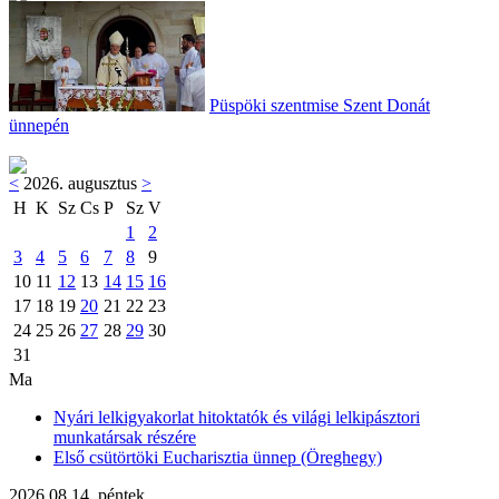
Püspöki szentmise Szent Donát
ünnepén
<
2026. augusztus
>
H
K
Sz
Cs
P
Sz
V
1
2
3
4
5
6
7
8
9
10
11
12
13
14
15
16
17
18
19
20
21
22
23
24
25
26
27
28
29
30
31
Ma
Nyári lelkigyakorlat hitoktatók és világi lelkipásztori
munkatársak részére
Első csütörtöki Eucharisztia ünnep (Öreghegy)
2026.08.14. péntek