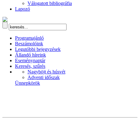
Válogatott bibliográfia
Lapozó
Programajánló
Beszámolóink
Legutóbbi bejegyzések
Állandó híreink
Eseménynaptár
Keresés, szűrés
Nagyböjt és húsvét
Adventi időszak
Ünnepkörök