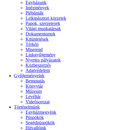
Egyházunk
Intézmények
Plébániák
Lelkipásztori körzetek
Papok, szerzetesek
Világi munkatársak
Dokumentumok
Kitüntetések
Térkép
Miserend
Linkgyűjtemény
Nyertes pályázatok
Közbeszerzés
Adatvédelem
Gyűjteményeink
Bemutatás
Könyvtár
Múzeum
Levéltár
Videósorozat
Történelmünk
Egyházmegyénk
Püspökök
Segédpüspökök
Hitvallóink