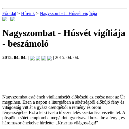
Főoldal
>
Híreink
>
Nagyszombat - Húsvét vigíliája
Nagyszombat - Húsvét vigíliája
- beszámoló
2015. 04. 04. |
| 2015. 04. 04.
Nagyszombat estéjének vigíliamiséjét előkészíti az egész nap: az Úr
megpihen. Ezen a napon a liturgiában a sötétségből előbújó fény és
világosság vitt át a gyász csendjéből a remény és öröm
fényességébe. Ezt a lelki ívet a tűzszentelés szertartása vezette fel. A
püspök a sötét templomba megáldott gyertyával hozta be a fényt, és
háromszor énekelve hirdette: „Krisztus világossága!"