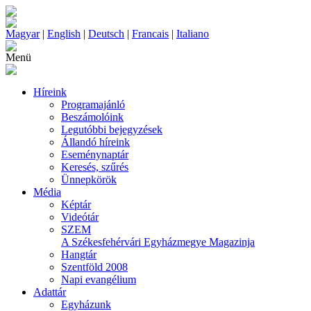
Magyar
|
English
|
Deutsch
|
Francais
|
Italiano
Menü
Híreink
Programajánló
Beszámolóink
Legutóbbi bejegyzések
Állandó híreink
Eseménynaptár
Keresés, szűrés
Ünnepkörök
Média
Képtár
Videótár
SZEM
A Székesfehérvári Egyházmegye Magazinja
Hangtár
Szentföld 2008
Napi evangélium
Adattár
Egyházunk