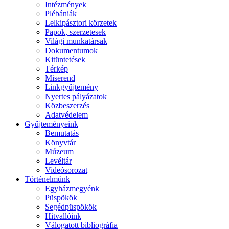
Intézmények
Plébániák
Lelkipásztori körzetek
Papok, szerzetesek
Világi munkatársak
Dokumentumok
Kitüntetések
Térkép
Miserend
Linkgyűjtemény
Nyertes pályázatok
Közbeszerzés
Adatvédelem
Gyűjteményeink
Bemutatás
Könyvtár
Múzeum
Levéltár
Videósorozat
Történelmünk
Egyházmegyénk
Püspökök
Segédpüspökök
Hitvallóink
Válogatott bibliográfia