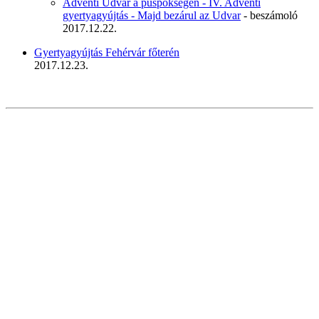
Adventi Udvar a püspökségen - IV. Adventi
gyertyagyújtás - Majd bezárul az Udvar
- beszámoló
2017.12.22.
Gyertyagyújtás Fehérvár főterén
2017.12.23.