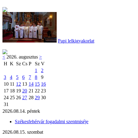
Papi lelkigyakorlat
<
2026. augusztus
>
H
K
Sz
Cs
P
Sz
V
1
2
3
4
5
6
7
8
9
10
11
12
13
14
15
16
17
18
19
20
21
22
23
24
25
26
27
28
29
30
31
2026.08.14. péntek
Székesfehérvár fogadalmi szentmiséje
2026.08.15. szombat