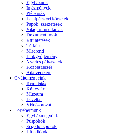
Egyházunk
Intézmények
Plébániák
Lelkipásztori körzetek
Papok, szerzetesek
Világi munkatársak
Dokumentumok
Kitüntetések
Térkép
Miserend
Linkgyűjtemény
Nyertes pályázatok
Közbeszerzés
Adatvédelem
Gyűjteményeink
Bemutatás
Könyvtár
Múzeum
Levéltár
Videósorozat
Történelmünk
Egyházmegyénk
Püspökök
Segédpüspökök
Hitvallóink