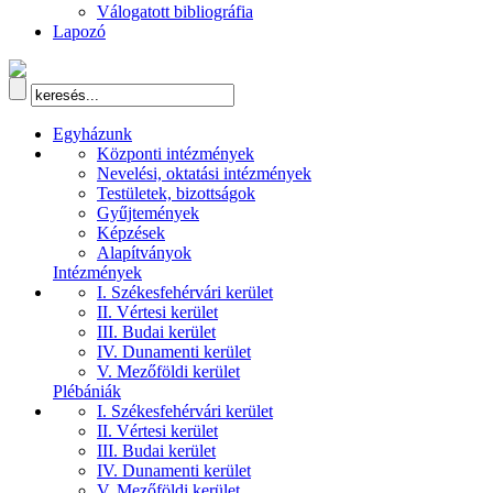
Válogatott bibliográfia
Lapozó
Egyházunk
Központi intézmények
Nevelési, oktatási intézmények
Testületek, bizottságok
Gyűjtemények
Képzések
Alapítványok
Intézmények
I. Székesfehérvári kerület
II. Vértesi kerület
III. Budai kerület
IV. Dunamenti kerület
V. Mezőföldi kerület
Plébániák
I. Székesfehérvári kerület
II. Vértesi kerület
III. Budai kerület
IV. Dunamenti kerület
V. Mezőföldi kerület