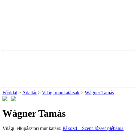
Főoldal
>
Adattár
>
Világi munkatársak
>
Wágner Tamás
Wágner Tamás
Világi lelkipásztori munkatárs:
Pákozd – Szent József plébánia