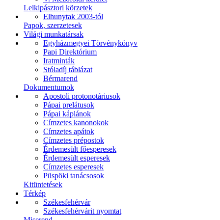
Lelkipásztori körzetek
Elhunytak 2003-tól
Papok, szerzetesek
Világi munkatársak
Egyházmegyei Törvénykönyv
Papi Direktórium
Iratminták
Stóladíj táblázat
Bérmarend
Dokumentumok
Apostoli protonotáriusok
Pápai prelátusok
Pápai káplánok
Címzetes kanonokok
Címzetes apátok
Címzetes prépostok
Érdemesült főesperesek
Érdemesült esperesek
Címzetes esperesek
Püspöki tanácsosok
Kitüntetések
Térkép
Székesfehérvár
Székesfehérvárit nyomtat
Miserend