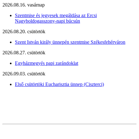
2026.08.16. vasárnap
Szentmise és jegyesek megáldása az Ercsi
Nagyboldogasszony-napi búcsún
2026.08.20. csütörtök
Szent István király ünnepén szentmise Székesfehérváron
2026.08.27. csütörtök
Egyházmegyés papi zarándoklat
2026.09.03. csütörtök
Első csütörtöki Eucharisztia ünnep (Ciszterci)