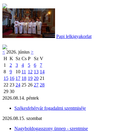
Papi lelkigyakorlat
<
2026. június
>
H
K
Sz
Cs
P
Sz
V
1
2
3
4
5
6
7
8
9
10
11
12
13
14
15
16
17
18
19
20
21
22
23
24
25
26
27
28
29
30
2026.08.14. péntek
Székesfehérvár fogadalmi szentmiséje
2026.08.15. szombat
Nagyboldogasszony ünnep - szentmise