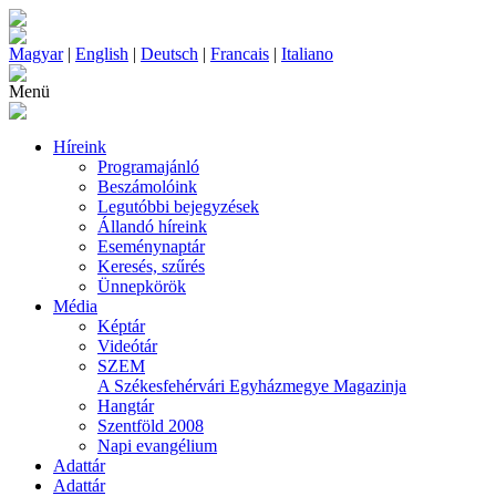
Magyar
|
English
|
Deutsch
|
Francais
|
Italiano
Menü
Híreink
Programajánló
Beszámolóink
Legutóbbi bejegyzések
Állandó híreink
Eseménynaptár
Keresés, szűrés
Ünnepkörök
Média
Képtár
Videótár
SZEM
A Székesfehérvári Egyházmegye Magazinja
Hangtár
Szentföld 2008
Napi evangélium
Adattár
Adattár