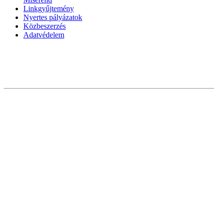
Linkgyűjtemény
Nyertes pályázatok
Közbeszerzés
Adatvédelem