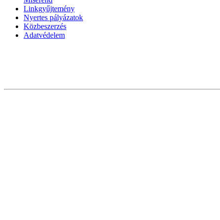
Linkgyűjtemény
Nyertes pályázatok
Közbeszerzés
Adatvédelem