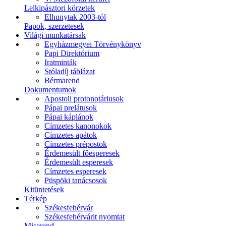
Lelkipásztori körzetek
Elhunytak 2003-tól
Papok, szerzetesek
Világi munkatársak
Egyházmegyei Törvénykönyv
Papi Direktórium
Iratminták
Stóladíj táblázat
Bérmarend
Dokumentumok
Apostoli protonotáriusok
Pápai prelátusok
Pápai káplánok
Címzetes kanonokok
Címzetes apátok
Címzetes prépostok
Érdemesült főesperesek
Érdemesült esperesek
Címzetes esperesek
Püspöki tanácsosok
Kitüntetések
Térkép
Székesfehérvár
Székesfehérvárit nyomtat
Miserend