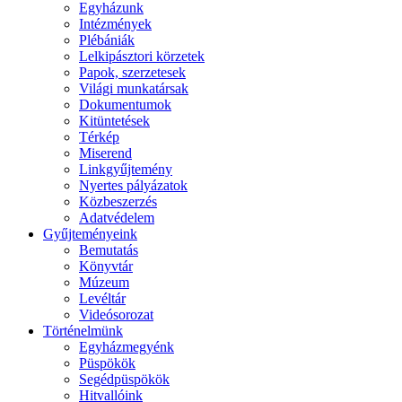
Egyházunk
Intézmények
Plébániák
Lelkipásztori körzetek
Papok, szerzetesek
Világi munkatársak
Dokumentumok
Kitüntetések
Térkép
Miserend
Linkgyűjtemény
Nyertes pályázatok
Közbeszerzés
Adatvédelem
Gyűjteményeink
Bemutatás
Könyvtár
Múzeum
Levéltár
Videósorozat
Történelmünk
Egyházmegyénk
Püspökök
Segédpüspökök
Hitvallóink