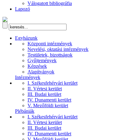
Válogatott bibliográfia
Lapozó
Egyházunk
Központi intézmények
Nevelési, oktatási intézmények
Testületek, bizottságok
Gyűjtemények
Képzések
Alapítványok
Intézmények
I. Székesfehérvári kerület
II. Vértesi kerület
III. Budai kerület
IV. Dunamenti kerület
V. Mezőföldi kerület
Plébániák
I. Székesfehérvári kerület
II. Vértesi kerület
III. Budai kerület
IV. Dunamenti kerület
V. Mezőföldi kerület