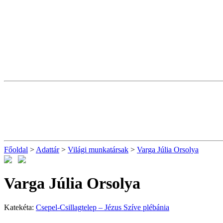
Főoldal
>
Adattár
>
Világi munkatársak
>
Varga Júlia Orsolya
Varga Júlia Orsolya
Katekéta:
Csepel-Csillagtelep – Jézus Szíve plébánia