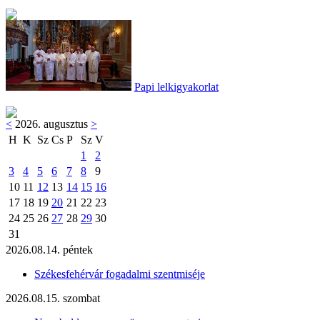
Papi lelkigyakorlat
<
2026. augusztus
>
H
K
Sz
Cs
P
Sz
V
1
2
3
4
5
6
7
8
9
10
11
12
13
14
15
16
17
18
19
20
21
22
23
24
25
26
27
28
29
30
31
2026.08.14. péntek
Székesfehérvár fogadalmi szentmiséje
2026.08.15. szombat