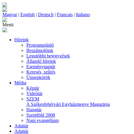
Magyar
|
English
|
Deutsch
|
Francais
|
Italiano
Menü
Híreink
Programajánló
Beszámolóink
Legutóbbi bejegyzések
Állandó híreink
Eseménynaptár
Keresés, szűrés
Ünnepkörök
Média
Képtár
Videótár
SZEM
A Székesfehérvári Egyházmegye Magazinja
Hangtár
Szentföld 2008
Napi evangélium
Adattár
Adattár