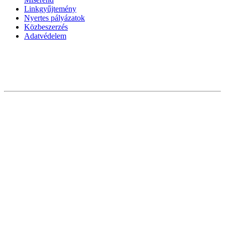
Linkgyűjtemény
Nyertes pályázatok
Közbeszerzés
Adatvédelem