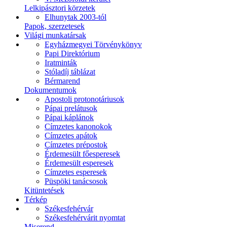
Lelkipásztori körzetek
Elhunytak 2003-tól
Papok, szerzetesek
Világi munkatársak
Egyházmegyei Törvénykönyv
Papi Direktórium
Iratminták
Stóladíj táblázat
Bérmarend
Dokumentumok
Apostoli protonotáriusok
Pápai prelátusok
Pápai káplánok
Címzetes kanonokok
Címzetes apátok
Címzetes prépostok
Érdemesült főesperesek
Érdemesült esperesek
Címzetes esperesek
Püspöki tanácsosok
Kitüntetések
Térkép
Székesfehérvár
Székesfehérvárit nyomtat
Miserend