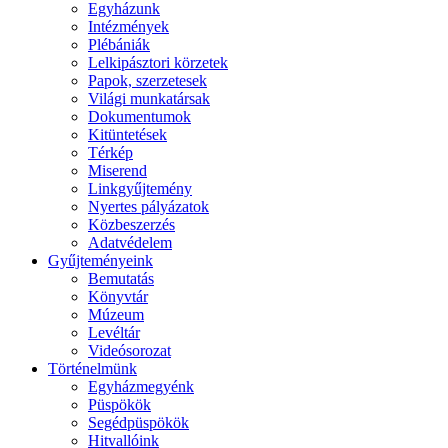
Egyházunk
Intézmények
Plébániák
Lelkipásztori körzetek
Papok, szerzetesek
Világi munkatársak
Dokumentumok
Kitüntetések
Térkép
Miserend
Linkgyűjtemény
Nyertes pályázatok
Közbeszerzés
Adatvédelem
Gyűjteményeink
Bemutatás
Könyvtár
Múzeum
Levéltár
Videósorozat
Történelmünk
Egyházmegyénk
Püspökök
Segédpüspökök
Hitvallóink