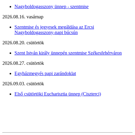
Nagyboldogasszony ünnep - szentmise
2026.08.16. vasárnap
Szentmise és jegyesek megáldása az Ercsi
Nagyboldogasszony-napi búcsún
2026.08.20. csütörtök
Szent István király ünnepén szentmise Székesfehérváron
2026.08.27. csütörtök
Egyházmegyés papi zarándoklat
2026.09.03. csütörtök
Első csütörtöki Eucharisztia ünnep (Ciszterci)