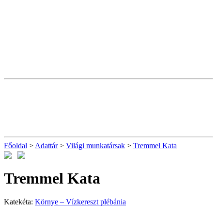
Főoldal
>
Adattár
>
Világi munkatársak
>
Tremmel Kata
Tremmel Kata
Katekéta:
Környe – Vízkereszt plébánia