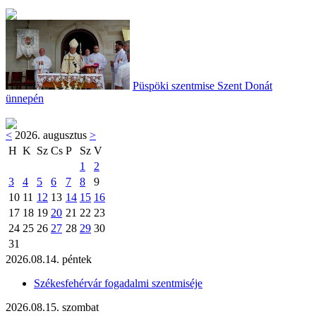
Püspöki szentmise Szent Donát
ünnepén
<
2026. augusztus
>
H
K
Sz
Cs
P
Sz
V
1
2
3
4
5
6
7
8
9
10
11
12
13
14
15
16
17
18
19
20
21
22
23
24
25
26
27
28
29
30
31
2026.08.14. péntek
Székesfehérvár fogadalmi szentmiséje
2026.08.15. szombat