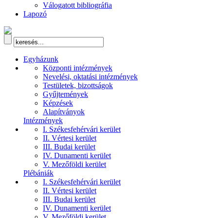
Válogatott bibliográfia
Lapozó
Egyházunk
Központi intézmények
Nevelési, oktatási intézmények
Testületek, bizottságok
Gyűjtemények
Képzések
Alapítványok
Intézmények
I. Székesfehérvári kerület
II. Vértesi kerület
III. Budai kerület
IV. Dunamenti kerület
V. Mezőföldi kerület
Plébániák
I. Székesfehérvári kerület
II. Vértesi kerület
III. Budai kerület
IV. Dunamenti kerület
V. Mezőföldi kerület