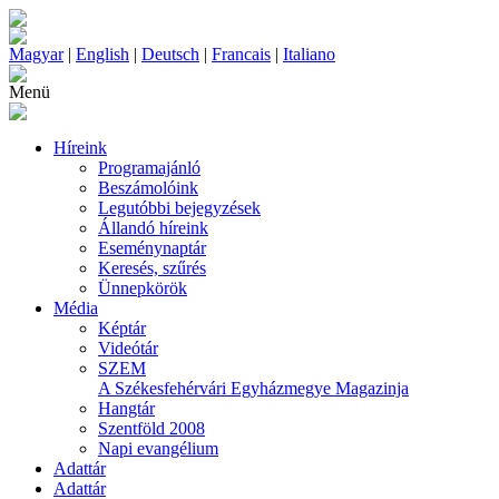
Magyar
|
English
|
Deutsch
|
Francais
|
Italiano
Menü
Híreink
Programajánló
Beszámolóink
Legutóbbi bejegyzések
Állandó híreink
Eseménynaptár
Keresés, szűrés
Ünnepkörök
Média
Képtár
Videótár
SZEM
A Székesfehérvári Egyházmegye Magazinja
Hangtár
Szentföld 2008
Napi evangélium
Adattár
Adattár