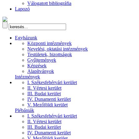
Válogatott bibliográfia
Lapozó
Egyházunk
Központi intézmények
Nevelési, oktatási intézmények
Testületek, bizottságok
Gyűjtemények
Képzések
Alapítványok
Intézmények
I. Székesfehérvári kerület
II. Vértesi kerület
III. Budai kerület
IV. Dunamenti kerület
V. Mezőföldi kerület
Plébániák
I. Székesfehérvári kerület
II. Vértesi kerület
III. Budai kerület
IV. Dunamenti kerület
V. Mezőföldi kerület