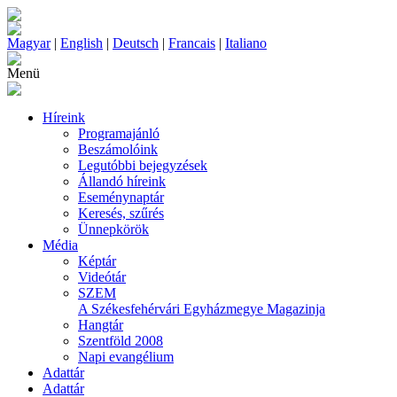
Magyar
|
English
|
Deutsch
|
Francais
|
Italiano
Menü
Híreink
Programajánló
Beszámolóink
Legutóbbi bejegyzések
Állandó híreink
Eseménynaptár
Keresés, szűrés
Ünnepkörök
Média
Képtár
Videótár
SZEM
A Székesfehérvári Egyházmegye Magazinja
Hangtár
Szentföld 2008
Napi evangélium
Adattár
Adattár