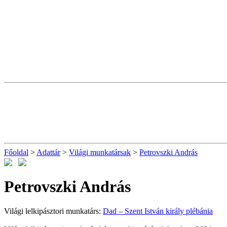
Főoldal
>
Adattár
>
Világi munkatársak
>
Petrovszki András
Petrovszki András
Világi lelkipásztori munkatárs:
Dad – Szent István király plébánia