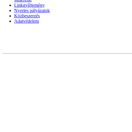
Linkgyűjtemény
Nyertes pályázatok
Közbeszerzés
Adatvédelem