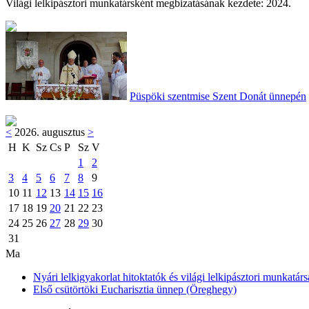
Világi lelkipásztori munkatársként megbizatásának kezdete: 2024.
Püspöki szentmise Szent Donát ünnepén
<
2026. augusztus
>
H
K
Sz
Cs
P
Sz
V
1
2
3
4
5
6
7
8
9
10
11
12
13
14
15
16
17
18
19
20
21
22
23
24
25
26
27
28
29
30
31
Ma
Nyári lelkigyakorlat hitoktatók és világi lelkipásztori munkatárs
Első csütörtöki Eucharisztia ünnep (Öreghegy)