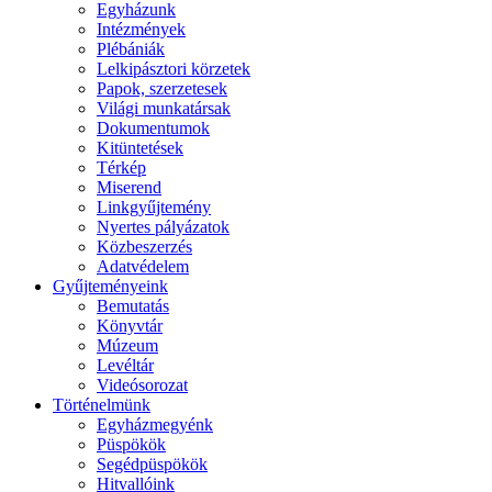
Egyházunk
Intézmények
Plébániák
Lelkipásztori körzetek
Papok, szerzetesek
Világi munkatársak
Dokumentumok
Kitüntetések
Térkép
Miserend
Linkgyűjtemény
Nyertes pályázatok
Közbeszerzés
Adatvédelem
Gyűjteményeink
Bemutatás
Könyvtár
Múzeum
Levéltár
Videósorozat
Történelmünk
Egyházmegyénk
Püspökök
Segédpüspökök
Hitvallóink