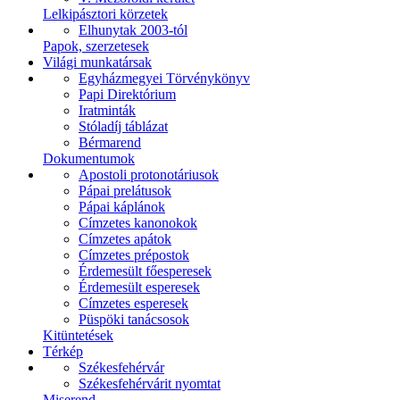
Lelkipásztori körzetek
Elhunytak 2003-tól
Papok, szerzetesek
Világi munkatársak
Egyházmegyei Törvénykönyv
Papi Direktórium
Iratminták
Stóladíj táblázat
Bérmarend
Dokumentumok
Apostoli protonotáriusok
Pápai prelátusok
Pápai káplánok
Címzetes kanonokok
Címzetes apátok
Címzetes prépostok
Érdemesült főesperesek
Érdemesült esperesek
Címzetes esperesek
Püspöki tanácsosok
Kitüntetések
Térkép
Székesfehérvár
Székesfehérvárit nyomtat
Miserend