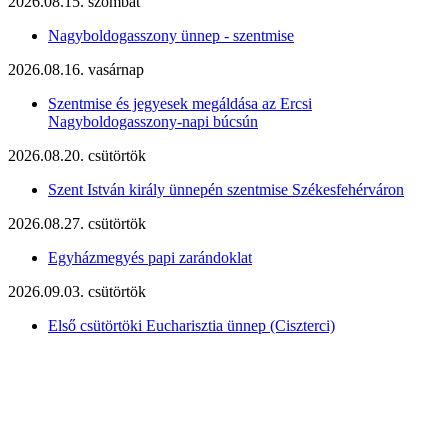
2026.08.15. szombat
Nagyboldogasszony ünnep - szentmise
2026.08.16. vasárnap
Szentmise és jegyesek megáldása az Ercsi
Nagyboldogasszony-napi búcsún
2026.08.20. csütörtök
Szent István király ünnepén szentmise Székesfehérváron
2026.08.27. csütörtök
Egyházmegyés papi zarándoklat
2026.09.03. csütörtök
Első csütörtöki Eucharisztia ünnep (Ciszterci)