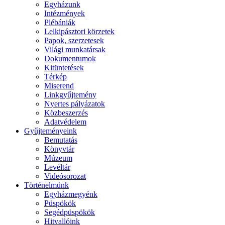
Egyházunk
Intézmények
Plébániák
Lelkipásztori körzetek
Papok, szerzetesek
Világi munkatársak
Dokumentumok
Kitüntetések
Térkép
Miserend
Linkgyűjtemény
Nyertes pályázatok
Közbeszerzés
Adatvédelem
Gyűjteményeink
Bemutatás
Könyvtár
Múzeum
Levéltár
Videósorozat
Történelmünk
Egyházmegyénk
Püspökök
Segédpüspökök
Hitvallóink