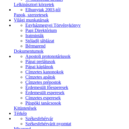
Lelkipásztori körzetek
Elhunytak 2003-tól
Papok, szerzetesek
Világi munkatársak
Egyházmegyei Törvénykönyv
Papi Direktórium
Iratminták
Stóladíj táblázat
Bérmarend
Dokumentumok
Apostoli protonotáriusok
Pápai prelátusok
Pápai káplánok
Címzetes kanonokok
Címzetes apátok
Címzetes prépostok
Érdemesült főesperesek
Érdemesült esperesek
Címzetes esperesek
Püspöki tanácsosok
Kitüntetések
Térkép
Székesfehérvár
Székesfehérvárit nyomtat
Miserend