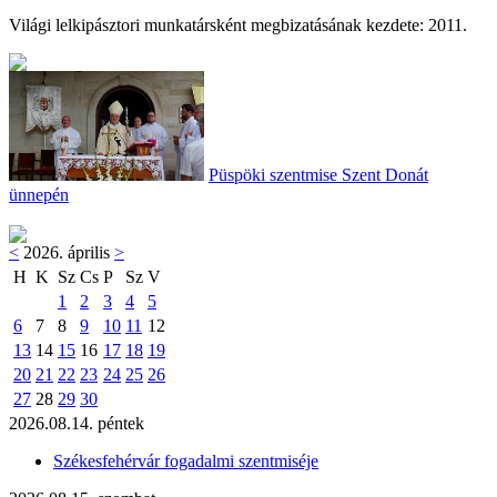
Világi lelkipásztori munkatársként megbizatásának kezdete: 2011.
Püspöki szentmise Szent Donát
ünnepén
<
2026. április
>
H
K
Sz
Cs
P
Sz
V
1
2
3
4
5
6
7
8
9
10
11
12
13
14
15
16
17
18
19
20
21
22
23
24
25
26
27
28
29
30
2026.08.14. péntek
Székesfehérvár fogadalmi szentmiséje