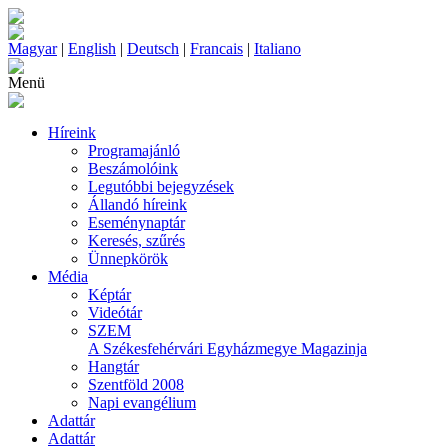
Magyar
|
English
|
Deutsch
|
Francais
|
Italiano
Menü
Híreink
Programajánló
Beszámolóink
Legutóbbi bejegyzések
Állandó híreink
Eseménynaptár
Keresés, szűrés
Ünnepkörök
Média
Képtár
Videótár
SZEM
A Székesfehérvári Egyházmegye Magazinja
Hangtár
Szentföld 2008
Napi evangélium
Adattár
Adattár