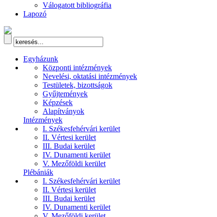
Válogatott bibliográfia
Lapozó
Egyházunk
Központi intézmények
Nevelési, oktatási intézmények
Testületek, bizottságok
Gyűjtemények
Képzések
Alapítványok
Intézmények
I. Székesfehérvári kerület
II. Vértesi kerület
III. Budai kerület
IV. Dunamenti kerület
V. Mezőföldi kerület
Plébániák
I. Székesfehérvári kerület
II. Vértesi kerület
III. Budai kerület
IV. Dunamenti kerület
V. Mezőföldi kerület