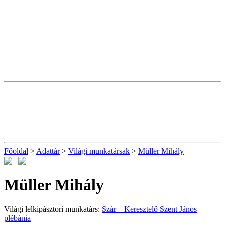
Főoldal
>
Adattár
>
Világi munkatársak
>
Müller Mihály
Müller Mihály
Világi lelkipásztori munkatárs:
Szár – Keresztelő Szent János
plébánia