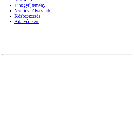
Linkgyűjtemény
Nyertes pályázatok
Közbeszerzés
Adatvédelem