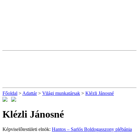
Főoldal
>
Adattár
>
Világi munkatársak
>
Klézli Jánosné
Klézli Jánosné
Képviselőtestületi elnök:
Hantos – Sarlós Boldogasszony plébánia