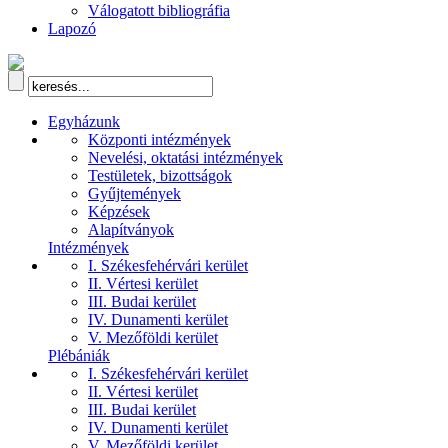
Válogatott bibliográfia
Lapozó
Egyházunk
Központi intézmények
Nevelési, oktatási intézmények
Testületek, bizottságok
Gyűjtemények
Képzések
Alapítványok
Intézmények
I. Székesfehérvári kerület
II. Vértesi kerület
III. Budai kerület
IV. Dunamenti kerület
V. Mezőföldi kerület
Plébániák
I. Székesfehérvári kerület
II. Vértesi kerület
III. Budai kerület
IV. Dunamenti kerület
V. Mezőföldi kerület