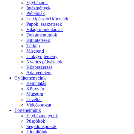
Egyházunk
Intézmények
Plébániák
Lelkipásztori körzetek
Papok, szerzetesek
Világi munkatársak
Dokumentumok
Kitüntetések
Térkép
Miserend
Linkgyűjtemény
Nyertes pályázatok
Közbeszerzés
Adatvédelem
Gyűjteményeink
Bemutatás
Könyvtár
Múzeum
Levéltár
Videósorozat
Történelmünk
Egyházmegyénk
Püspökök
Segédpüspökök
Hitvallóink