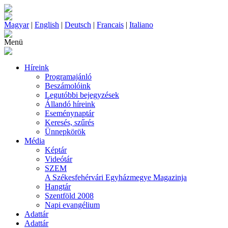
Magyar
|
English
|
Deutsch
|
Francais
|
Italiano
Menü
Híreink
Programajánló
Beszámolóink
Legutóbbi bejegyzések
Állandó híreink
Eseménynaptár
Keresés, szűrés
Ünnepkörök
Média
Képtár
Videótár
SZEM
A Székesfehérvári Egyházmegye Magazinja
Hangtár
Szentföld 2008
Napi evangélium
Adattár
Adattár