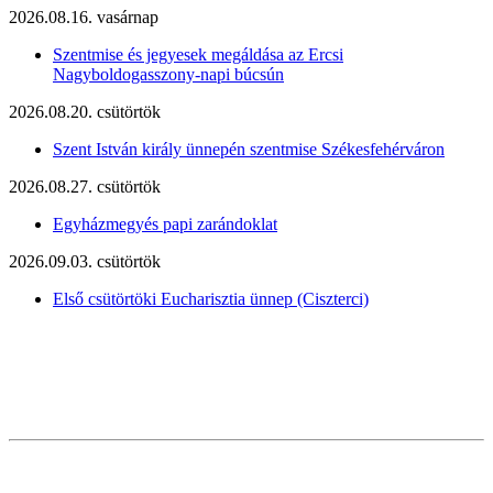
2026.08.16. vasárnap
Szentmise és jegyesek megáldása az Ercsi
Nagyboldogasszony-napi búcsún
2026.08.20. csütörtök
Szent István király ünnepén szentmise Székesfehérváron
2026.08.27. csütörtök
Egyházmegyés papi zarándoklat
2026.09.03. csütörtök
Első csütörtöki Eucharisztia ünnep (Ciszterci)