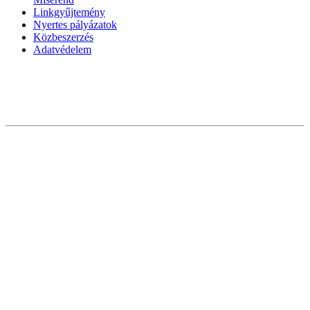
Linkgyűjtemény
Nyertes pályázatok
Közbeszerzés
Adatvédelem