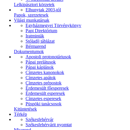
Lelkipásztori körzetek
Elhunytak 2003-tól
Papok, szerzetesek
Világi munkatársak
Egyházmegyei Törvénykönyv
Papi Direktórium
Iratminták
Stóladíj táblázat
Bérmarend
Dokumentumok
Apostoli protonotáriusok
Pápai prelátusok
Pápai káplánok
Címzetes kanonokok
Címzetes apátok
Címzetes prépostok
Érdemesült főesperesek
Érdemesült esperesek
Címzetes esperesek
Püspöki tanácsosok
Kitüntetések
Térkép
Székesfehérvár
Székesfehérvárit nyomtat
Miserend