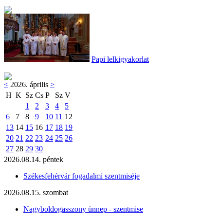
Papi lelkigyakorlat
<
2026. április
>
H
K
Sz
Cs
P
Sz
V
1
2
3
4
5
6
7
8
9
10
11
12
13
14
15
16
17
18
19
20
21
22
23
24
25
26
27
28
29
30
2026.08.14. péntek
Székesfehérvár fogadalmi szentmiséje
2026.08.15. szombat
Nagyboldogasszony ünnep - szentmise