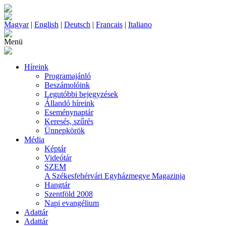
Magyar
|
English
|
Deutsch
|
Francais
|
Italiano
Menü
Híreink
Programajánló
Beszámolóink
Legutóbbi bejegyzések
Állandó híreink
Eseménynaptár
Keresés, szűrés
Ünnepkörök
Média
Képtár
Videótár
SZEM
A Székesfehérvári Egyházmegye Magazinja
Hangtár
Szentföld 2008
Napi evangélium
Adattár
Adattár