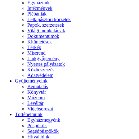
Egyházunk
Intézmények
Plébániák
Lelkipásztori körzetek
Papok, szerzetesek
Világi munkatársak
Dokumentumok
Kitüntetések
Térkép
Miserend
Linkgyűjtemény
Nyertes pályázatok
Közbeszerzés
Adatvédelem
Gyűjteményeink
Bemutatás
Könyvtár
Múzeum
Levéltár
Videósorozat
Történelmünk
Egyházmegyénk
Püspökök
Segédpüspökök
Hitvallóink