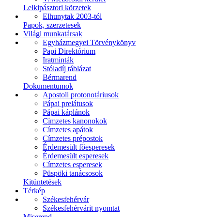
Lelkipásztori körzetek
Elhunytak 2003-tól
Papok, szerzetesek
Világi munkatársak
Egyházmegyei Törvénykönyv
Papi Direktórium
Iratminták
Stóladíj táblázat
Bérmarend
Dokumentumok
Apostoli protonotáriusok
Pápai prelátusok
Pápai káplánok
Címzetes kanonokok
Címzetes apátok
Címzetes prépostok
Érdemesült főesperesek
Érdemesült esperesek
Címzetes esperesek
Püspöki tanácsosok
Kitüntetések
Térkép
Székesfehérvár
Székesfehérvárit nyomtat
Miserend