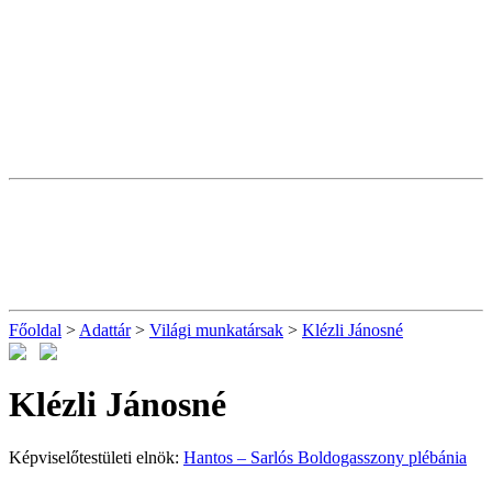
Főoldal
>
Adattár
>
Világi munkatársak
>
Klézli Jánosné
Klézli Jánosné
Képviselőtestületi elnök:
Hantos – Sarlós Boldogasszony plébánia