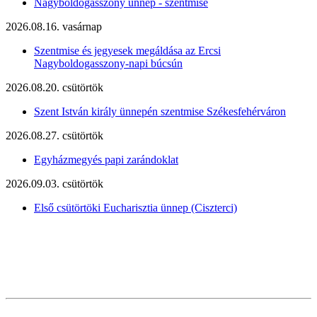
Nagyboldogasszony ünnep - szentmise
2026.08.16. vasárnap
Szentmise és jegyesek megáldása az Ercsi
Nagyboldogasszony-napi búcsún
2026.08.20. csütörtök
Szent István király ünnepén szentmise Székesfehérváron
2026.08.27. csütörtök
Egyházmegyés papi zarándoklat
2026.09.03. csütörtök
Első csütörtöki Eucharisztia ünnep (Ciszterci)