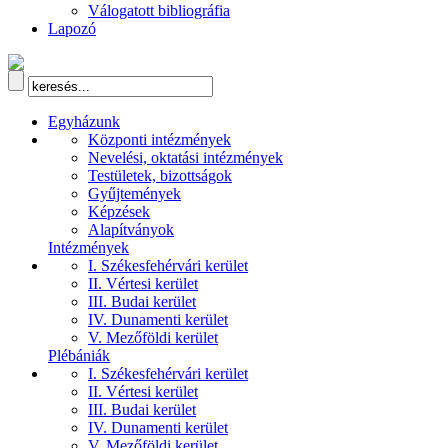
Válogatott bibliográfia
Lapozó
Egyházunk
Központi intézmények
Nevelési, oktatási intézmények
Testületek, bizottságok
Gyűjtemények
Képzések
Alapítványok
Intézmények
I. Székesfehérvári kerület
II. Vértesi kerület
III. Budai kerület
IV. Dunamenti kerület
V. Mezőföldi kerület
Plébániák
I. Székesfehérvári kerület
II. Vértesi kerület
III. Budai kerület
IV. Dunamenti kerület
V. Mezőföldi kerület