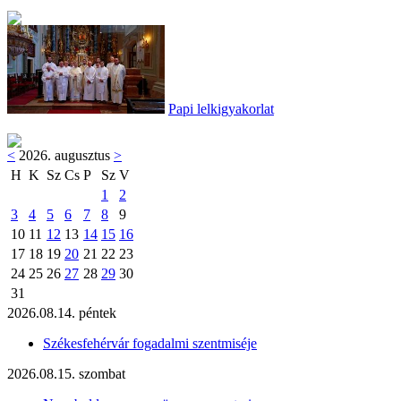
Papi lelkigyakorlat
<
2026. augusztus
>
H
K
Sz
Cs
P
Sz
V
1
2
3
4
5
6
7
8
9
10
11
12
13
14
15
16
17
18
19
20
21
22
23
24
25
26
27
28
29
30
31
2026.08.14. péntek
Székesfehérvár fogadalmi szentmiséje
2026.08.15. szombat