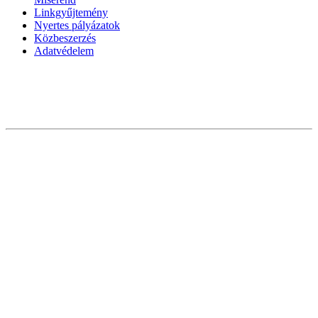
Linkgyűjtemény
Nyertes pályázatok
Közbeszerzés
Adatvédelem