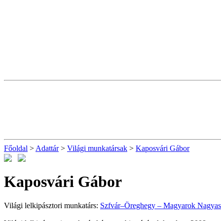
Főoldal
>
Adattár
>
Világi munkatársak
>
Kaposvári Gábor
Kaposvári Gábor
Világi lelkipásztori munkatárs:
Szfvár–Öreghegy – Magyarok Nagyas