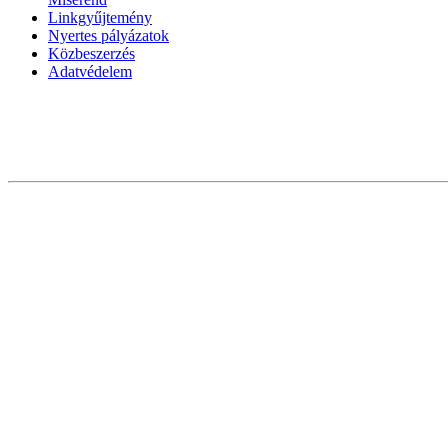
Linkgyűjtemény
Nyertes pályázatok
Közbeszerzés
Adatvédelem