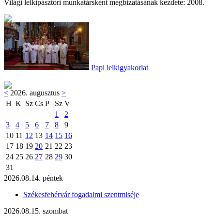
Világi lelkipásztori munkatársként megbizatásának kezdete: 2008.
Papi lelkigyakorlat
<
2026. augusztus
>
H
K
Sz
Cs
P
Sz
V
1
2
3
4
5
6
7
8
9
10
11
12
13
14
15
16
17
18
19
20
21
22
23
24
25
26
27
28
29
30
31
2026.08.14. péntek
Székesfehérvár fogadalmi szentmiséje
2026.08.15. szombat