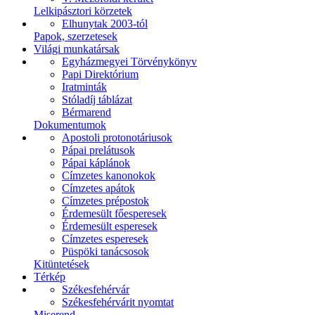
Lelkipásztori körzetek
Elhunytak 2003-tól
Papok, szerzetesek
Világi munkatársak
Egyházmegyei Törvénykönyv
Papi Direktórium
Iratminták
Stóladíj táblázat
Bérmarend
Dokumentumok
Apostoli protonotáriusok
Pápai prelátusok
Pápai káplánok
Címzetes kanonokok
Címzetes apátok
Címzetes prépostok
Érdemesült főesperesek
Érdemesült esperesek
Címzetes esperesek
Püspöki tanácsosok
Kitüntetések
Térkép
Székesfehérvár
Székesfehérvárit nyomtat
Miserend