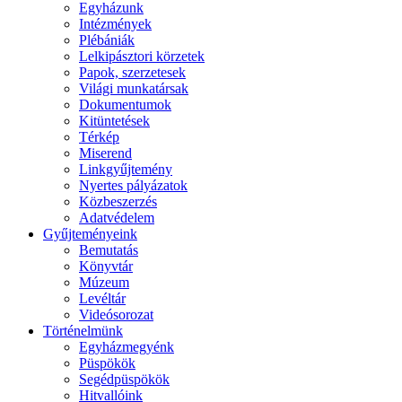
Egyházunk
Intézmények
Plébániák
Lelkipásztori körzetek
Papok, szerzetesek
Világi munkatársak
Dokumentumok
Kitüntetések
Térkép
Miserend
Linkgyűjtemény
Nyertes pályázatok
Közbeszerzés
Adatvédelem
Gyűjteményeink
Bemutatás
Könyvtár
Múzeum
Levéltár
Videósorozat
Történelmünk
Egyházmegyénk
Püspökök
Segédpüspökök
Hitvallóink