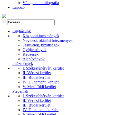
Válogatott bibliográfia
Lapozó
Egyházunk
Központi intézmények
Nevelési, oktatási intézmények
Testületek, bizottságok
Gyűjtemények
Képzések
Alapítványok
Intézmények
I. Székesfehérvári kerület
II. Vértesi kerület
III. Budai kerület
IV. Dunamenti kerület
V. Mezőföldi kerület
Plébániák
I. Székesfehérvári kerület
II. Vértesi kerület
III. Budai kerület
IV. Dunamenti kerület
V. Mezőföldi kerület