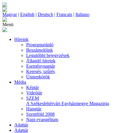
Magyar
|
English
|
Deutsch
|
Francais
|
Italiano
Menü
Híreink
Programajánló
Beszámolóink
Legutóbbi bejegyzések
Állandó híreink
Eseménynaptár
Keresés, szűrés
Ünnepkörök
Média
Képtár
Videótár
SZEM
A Székesfehérvári Egyházmegye Magazinja
Hangtár
Szentföld 2008
Napi evangélium
Adattár
Adattár