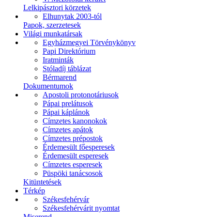
Lelkipásztori körzetek
Elhunytak 2003-tól
Papok, szerzetesek
Világi munkatársak
Egyházmegyei Törvénykönyv
Papi Direktórium
Iratminták
Stóladíj táblázat
Bérmarend
Dokumentumok
Apostoli protonotáriusok
Pápai prelátusok
Pápai káplánok
Címzetes kanonokok
Címzetes apátok
Címzetes prépostok
Érdemesült főesperesek
Érdemesült esperesek
Címzetes esperesek
Püspöki tanácsosok
Kitüntetések
Térkép
Székesfehérvár
Székesfehérvárit nyomtat
Miserend