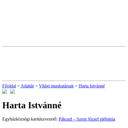
Főoldal
>
Adattár
>
Világi munkatársak
>
Harta Istvánné
Harta Istvánné
Egyházközségi karitászvezető:
Pákozd – Szent József plébánia