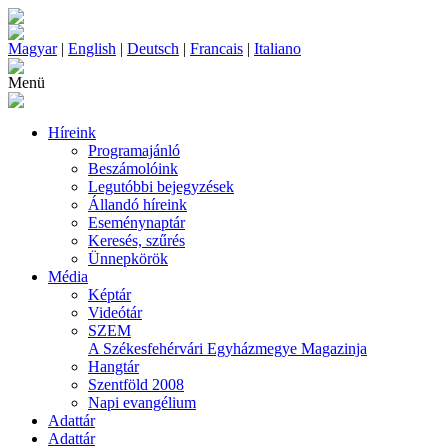
Magyar
|
English
|
Deutsch
|
Francais
|
Italiano
Menü
Híreink
Programajánló
Beszámolóink
Legutóbbi bejegyzések
Állandó híreink
Eseménynaptár
Keresés, szűrés
Ünnepkörök
Média
Képtár
Videótár
SZEM
A Székesfehérvári Egyházmegye Magazinja
Hangtár
Szentföld 2008
Napi evangélium
Adattár
Adattár