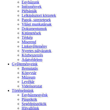
Egyházunk
Intézmények
Plébániák
Lelkipásztori körzetek
Papok, szerzetesek
Világi munkatársak
Dokumentumok
Kitüntetések
Térkép
Miserend
Linkgyűjtemény
Nyertes pályázatok
Közbeszerzés
Adatvédelem
Gyűjteményeink
Bemutatás
Könyvtár
Múzeum
Levéltár
Videósorozat
Történelmünk
Egyházmegyénk
Püspökök
Segédpüspökök
Hitvallóink