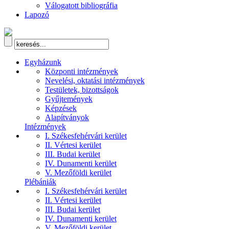
Válogatott bibliográfia
Lapozó
Egyházunk
Központi intézmények
Nevelési, oktatási intézmények
Testületek, bizottságok
Gyűjtemények
Képzések
Alapítványok
Intézmények
I. Székesfehérvári kerület
II. Vértesi kerület
III. Budai kerület
IV. Dunamenti kerület
V. Mezőföldi kerület
Plébániák
I. Székesfehérvári kerület
II. Vértesi kerület
III. Budai kerület
IV. Dunamenti kerület
V. Mezőföldi kerület