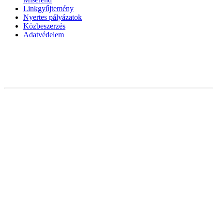
Linkgyűjtemény
Nyertes pályázatok
Közbeszerzés
Adatvédelem