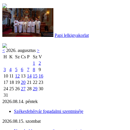
Papi lelkigyakorlat
<
2026. augusztus
>
H
K
Sz
Cs
P
Sz
V
1
2
3
4
5
6
7
8
9
10
11
12
13
14
15
16
17
18
19
20
21
22
23
24
25
26
27
28
29
30
31
2026.08.14. péntek
Székesfehérvár fogadalmi szentmiséje
2026.08.15. szombat