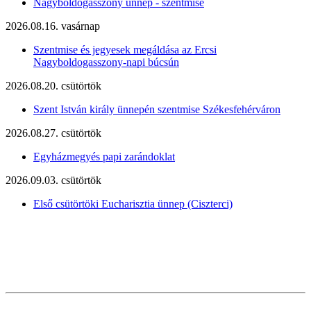
Nagyboldogasszony ünnep - szentmise
2026.08.16. vasárnap
Szentmise és jegyesek megáldása az Ercsi
Nagyboldogasszony-napi búcsún
2026.08.20. csütörtök
Szent István király ünnepén szentmise Székesfehérváron
2026.08.27. csütörtök
Egyházmegyés papi zarándoklat
2026.09.03. csütörtök
Első csütörtöki Eucharisztia ünnep (Ciszterci)