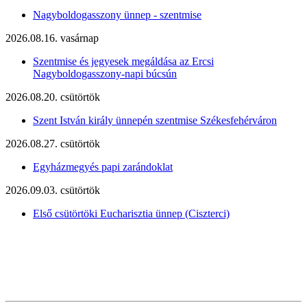
Nagyboldogasszony ünnep - szentmise
2026.08.16. vasárnap
Szentmise és jegyesek megáldása az Ercsi
Nagyboldogasszony-napi búcsún
2026.08.20. csütörtök
Szent István király ünnepén szentmise Székesfehérváron
2026.08.27. csütörtök
Egyházmegyés papi zarándoklat
2026.09.03. csütörtök
Első csütörtöki Eucharisztia ünnep (Ciszterci)