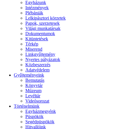
Egyházunk
Intézmények
Plébániák
Lelkipásztori körzetek
Papok, szerzetesek
Világi munkatársak
Dokumentumok
Kitüntetések
Térkép
Miserend
Linkgyűjtemény
Nyertes pályázatok
Közbeszerzés
Adatvédelem
Gyűjteményeink
Bemutatás
Könyvtár
Múzeum
Levéltár
Videósorozat
Történelmünk
Egyházmegyénk
Püspökök
Segédpüspökök
Hitvallóink