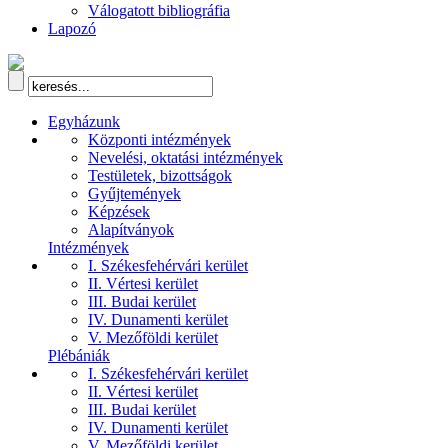
Válogatott bibliográfia
Lapozó
Egyházunk
Központi intézmények
Nevelési, oktatási intézmények
Testületek, bizottságok
Gyűjtemények
Képzések
Alapítványok
Intézmények
I. Székesfehérvári kerület
II. Vértesi kerület
III. Budai kerület
IV. Dunamenti kerület
V. Mezőföldi kerület
Plébániák
I. Székesfehérvári kerület
II. Vértesi kerület
III. Budai kerület
IV. Dunamenti kerület
V. Mezőföldi kerület