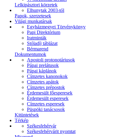
Lelkipásztori körzetek
Elhunytak 2003-tól
Papok, szerzetesek
Világi munkatársak
Egyházmegyei Törvénykönyv
Papi Direktórium
Iratminták
Stóladíj táblázat
Bérmarend
Dokumentumok
Apostoli protonotáriusok
Pápai prelátusok
Pápai káplánok
Címzetes kanonokok
Címzetes apátok
Címzetes prépostok
Érdemesült főesperesek
Érdemesült esperesek
Címzetes esperesek
Püspöki tanácsosok
Kitüntetések
Térkép
Székesfehérvár
Székesfehérvárit nyomtat
Miserend