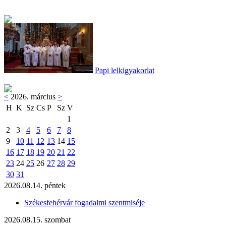
Papi lelkigyakorlat
<
2026. március
>
H
K
Sz
Cs
P
Sz
V
1
2
3
4
5
6
7
8
9
10
11
12
13
14
15
16
17
18
19
20
21
22
23
24
25
26
27
28
29
30
31
2026.08.14. péntek
Székesfehérvár fogadalmi szentmiséje
2026.08.15. szombat