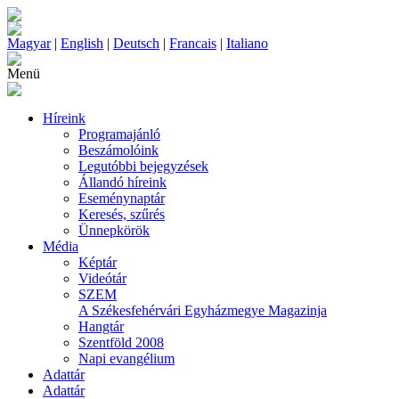
Magyar
|
English
|
Deutsch
|
Francais
|
Italiano
Menü
Híreink
Programajánló
Beszámolóink
Legutóbbi bejegyzések
Állandó híreink
Eseménynaptár
Keresés, szűrés
Ünnepkörök
Média
Képtár
Videótár
SZEM
A Székesfehérvári Egyházmegye Magazinja
Hangtár
Szentföld 2008
Napi evangélium
Adattár
Adattár