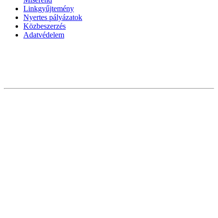
Linkgyűjtemény
Nyertes pályázatok
Közbeszerzés
Adatvédelem