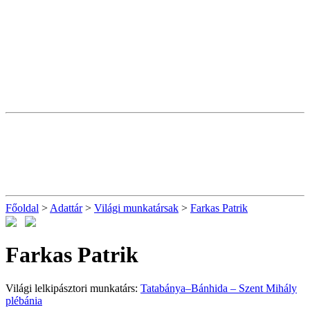
Főoldal
>
Adattár
>
Világi munkatársak
>
Farkas Patrik
Farkas Patrik
Világi lelkipásztori munkatárs:
Tatabánya–Bánhida – Szent Mihály
plébánia