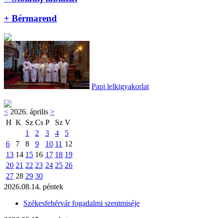
+ Bérmarend
Papi lelkigyakorlat
<
2026. április
>
H
K
Sz
Cs
P
Sz
V
1
2
3
4
5
6
7
8
9
10
11
12
13
14
15
16
17
18
19
20
21
22
23
24
25
26
27
28
29
30
2026.08.14. péntek
Székesfehérvár fogadalmi szentmiséje