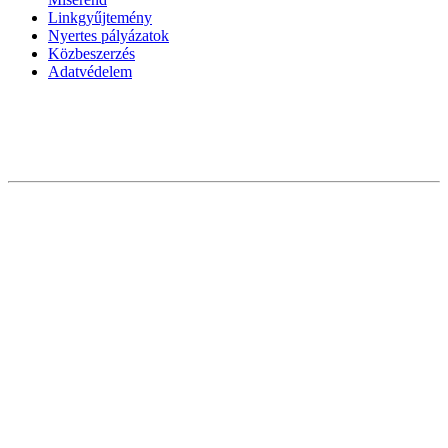
Linkgyűjtemény
Nyertes pályázatok
Közbeszerzés
Adatvédelem