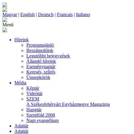
Magyar
|
English
|
Deutsch
|
Francais
|
Italiano
Menü
Híreink
Programajánló
Beszámolóink
Legutóbbi bejegyzések
Állandó híreink
Eseménynaptár
Keresés, szűrés
Ünnepkörök
Média
Képtár
Videótár
SZEM
A Székesfehérvári Egyházmegye Magazinja
Hangtár
Szentföld 2008
Napi evangélium
Adattár
Adattár