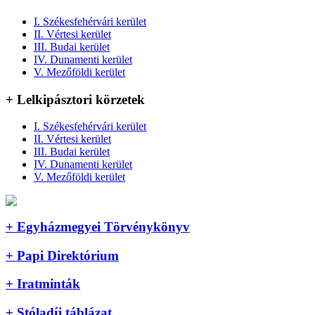
I. Székesfehérvári kerület
II. Vértesi kerület
III. Budai kerület
IV. Dunamenti kerület
V. Mezőföldi kerület
+ Lelkipásztori körzetek
I. Székesfehérvári kerület
II. Vértesi kerület
III. Budai kerület
IV. Dunamenti kerület
V. Mezőföldi kerület
+ Egyházmegyei Törvénykönyv
+ Papi Direktórium
+ Iratminták
+ Stóladíj táblázat