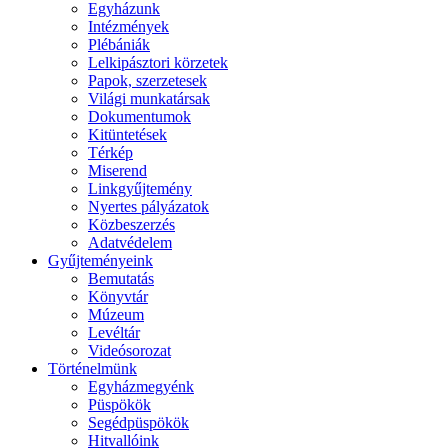
Egyházunk
Intézmények
Plébániák
Lelkipásztori körzetek
Papok, szerzetesek
Világi munkatársak
Dokumentumok
Kitüntetések
Térkép
Miserend
Linkgyűjtemény
Nyertes pályázatok
Közbeszerzés
Adatvédelem
Gyűjteményeink
Bemutatás
Könyvtár
Múzeum
Levéltár
Videósorozat
Történelmünk
Egyházmegyénk
Püspökök
Segédpüspökök
Hitvallóink