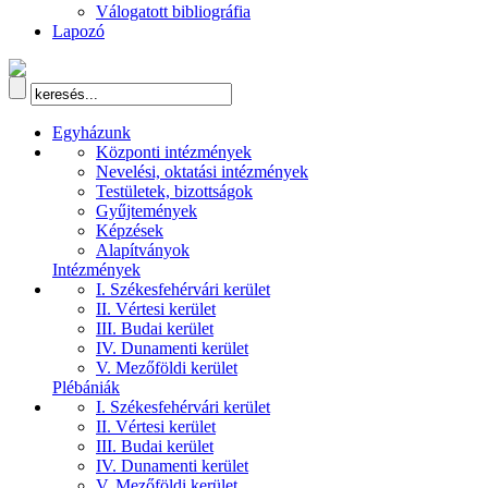
Válogatott bibliográfia
Lapozó
Egyházunk
Központi intézmények
Nevelési, oktatási intézmények
Testületek, bizottságok
Gyűjtemények
Képzések
Alapítványok
Intézmények
I. Székesfehérvári kerület
II. Vértesi kerület
III. Budai kerület
IV. Dunamenti kerület
V. Mezőföldi kerület
Plébániák
I. Székesfehérvári kerület
II. Vértesi kerület
III. Budai kerület
IV. Dunamenti kerület
V. Mezőföldi kerület