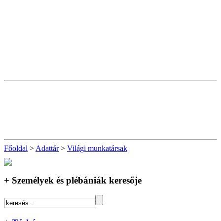
Főoldal
>
Adattár
>
Világi munkatársak
+ Személyek és plébániák keresője