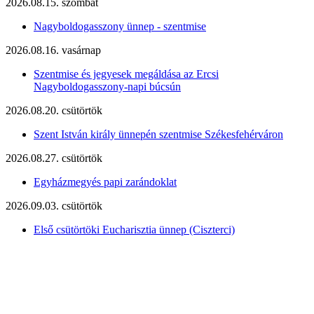
2026.08.15. szombat
Nagyboldogasszony ünnep - szentmise
2026.08.16. vasárnap
Szentmise és jegyesek megáldása az Ercsi
Nagyboldogasszony-napi búcsún
2026.08.20. csütörtök
Szent István király ünnepén szentmise Székesfehérváron
2026.08.27. csütörtök
Egyházmegyés papi zarándoklat
2026.09.03. csütörtök
Első csütörtöki Eucharisztia ünnep (Ciszterci)