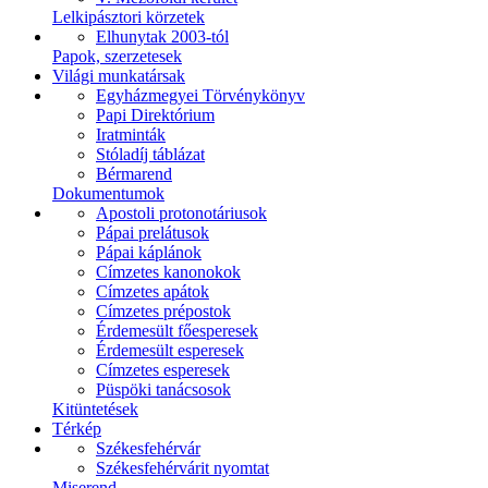
Lelkipásztori körzetek
Elhunytak 2003-tól
Papok, szerzetesek
Világi munkatársak
Egyházmegyei Törvénykönyv
Papi Direktórium
Iratminták
Stóladíj táblázat
Bérmarend
Dokumentumok
Apostoli protonotáriusok
Pápai prelátusok
Pápai káplánok
Címzetes kanonokok
Címzetes apátok
Címzetes prépostok
Érdemesült főesperesek
Érdemesült esperesek
Címzetes esperesek
Püspöki tanácsosok
Kitüntetések
Térkép
Székesfehérvár
Székesfehérvárit nyomtat
Miserend