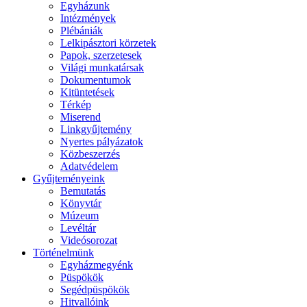
Egyházunk
Intézmények
Plébániák
Lelkipásztori körzetek
Papok, szerzetesek
Világi munkatársak
Dokumentumok
Kitüntetések
Térkép
Miserend
Linkgyűjtemény
Nyertes pályázatok
Közbeszerzés
Adatvédelem
Gyűjteményeink
Bemutatás
Könyvtár
Múzeum
Levéltár
Videósorozat
Történelmünk
Egyházmegyénk
Püspökök
Segédpüspökök
Hitvallóink