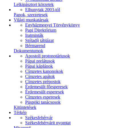
Lelkipásztori körzetek
Elhunytak 2003-tól
Papok, szerzetesek
Világi munkatársak
Egyházmegyei Törvénykönyv
Papi Direktórium
Iratminták
Stóladíj táblázat
Bérmarend
Dokumentumok
Apostoli protonotáriusok
Pápai prelátusok
Pápai káplánok
Címzetes kanonokok
Címzetes apátok
Címzetes prépostok
Érdemesült főesperesek
Érdemesült esperesek
Címzetes esperesek
Püspöki tanácsosok
Kitüntetések
Térkép
Székesfehérvár
Székesfehérvárit nyomtat
Miserend