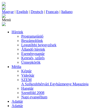
Magyar
|
English
|
Deutsch
|
Francais
|
Italiano
Menü
Híreink
Programajánló
Beszámolóink
Legutóbbi bejegyzések
Állandó híreink
Eseménynaptár
Keresés, szűrés
Ünnepkörök
Média
Képtár
Videótár
SZEM
A Székesfehérvári Egyházmegye Magazinja
Hangtár
Szentföld 2008
Napi evangélium
Adattár
Adattár