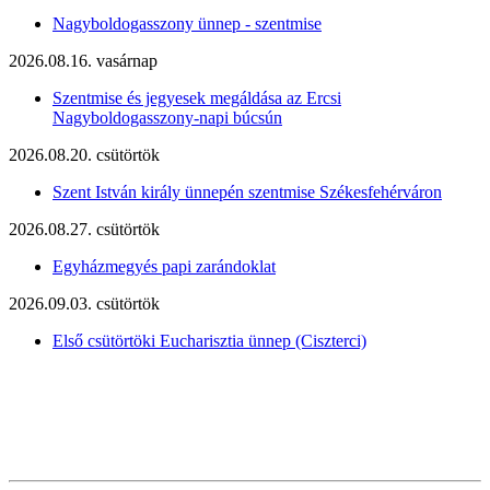
Nagyboldogasszony ünnep - szentmise
2026.08.16. vasárnap
Szentmise és jegyesek megáldása az Ercsi
Nagyboldogasszony-napi búcsún
2026.08.20. csütörtök
Szent István király ünnepén szentmise Székesfehérváron
2026.08.27. csütörtök
Egyházmegyés papi zarándoklat
2026.09.03. csütörtök
Első csütörtöki Eucharisztia ünnep (Ciszterci)