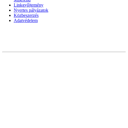
Linkgyűjtemény
Nyertes pályázatok
Közbeszerzés
Adatvédelem