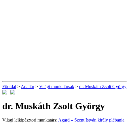
Főoldal
>
Adattár
>
Világi munkatársak
>
dr. Muskáth Zsolt György
dr. Muskáth Zsolt György
Világi lelkipásztori munkatárs:
Agárd – Szent István király plébánia