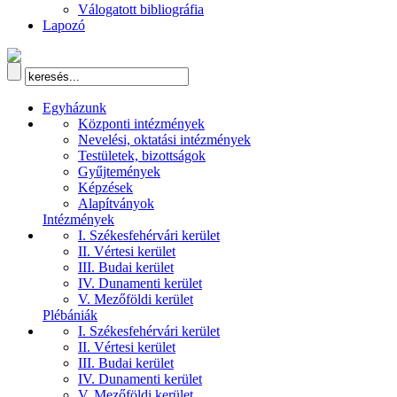
Válogatott bibliográfia
Lapozó
Egyházunk
Központi intézmények
Nevelési, oktatási intézmények
Testületek, bizottságok
Gyűjtemények
Képzések
Alapítványok
Intézmények
I. Székesfehérvári kerület
II. Vértesi kerület
III. Budai kerület
IV. Dunamenti kerület
V. Mezőföldi kerület
Plébániák
I. Székesfehérvári kerület
II. Vértesi kerület
III. Budai kerület
IV. Dunamenti kerület
V. Mezőföldi kerület