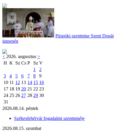
Püspöki szentmise Szent Donát
ünnepén
<
2026. augusztus
>
H
K
Sz
Cs
P
Sz
V
1
2
3
4
5
6
7
8
9
10
11
12
13
14
15
16
17
18
19
20
21
22
23
24
25
26
27
28
29
30
31
2026.08.14. péntek
Székesfehérvár fogadalmi szentmiséje
2026.08.15. szombat