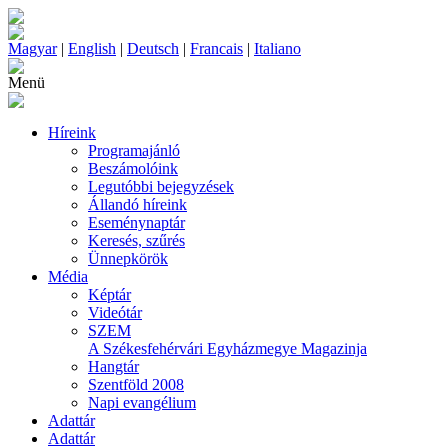
Magyar
|
English
|
Deutsch
|
Francais
|
Italiano
Menü
Híreink
Programajánló
Beszámolóink
Legutóbbi bejegyzések
Állandó híreink
Eseménynaptár
Keresés, szűrés
Ünnepkörök
Média
Képtár
Videótár
SZEM
A Székesfehérvári Egyházmegye Magazinja
Hangtár
Szentföld 2008
Napi evangélium
Adattár
Adattár