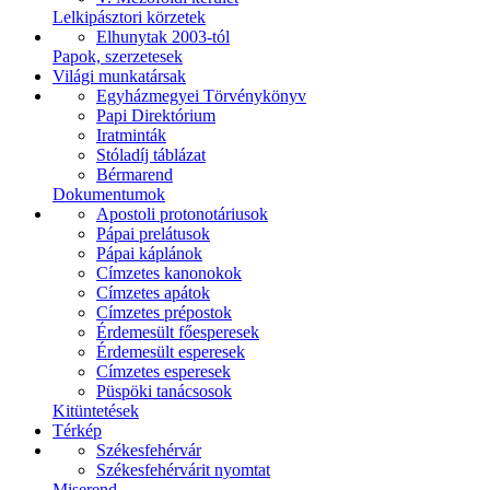
Lelkipásztori körzetek
Elhunytak 2003-tól
Papok, szerzetesek
Világi munkatársak
Egyházmegyei Törvénykönyv
Papi Direktórium
Iratminták
Stóladíj táblázat
Bérmarend
Dokumentumok
Apostoli protonotáriusok
Pápai prelátusok
Pápai káplánok
Címzetes kanonokok
Címzetes apátok
Címzetes prépostok
Érdemesült főesperesek
Érdemesült esperesek
Címzetes esperesek
Püspöki tanácsosok
Kitüntetések
Térkép
Székesfehérvár
Székesfehérvárit nyomtat
Miserend