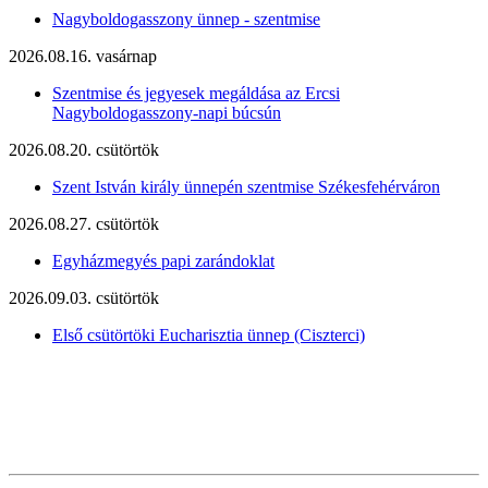
Nagyboldogasszony ünnep - szentmise
2026.08.16. vasárnap
Szentmise és jegyesek megáldása az Ercsi
Nagyboldogasszony-napi búcsún
2026.08.20. csütörtök
Szent István király ünnepén szentmise Székesfehérváron
2026.08.27. csütörtök
Egyházmegyés papi zarándoklat
2026.09.03. csütörtök
Első csütörtöki Eucharisztia ünnep (Ciszterci)