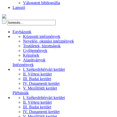
Válogatott bibliográfia
Lapozó
Egyházunk
Központi intézmények
Nevelési, oktatási intézmények
Testületek, bizottságok
Gyűjtemények
Képzések
Alapítványok
Intézmények
I. Székesfehérvári kerület
II. Vértesi kerület
III. Budai kerület
IV. Dunamenti kerület
V. Mezőföldi kerület
Plébániák
I. Székesfehérvári kerület
II. Vértesi kerület
III. Budai kerület
IV. Dunamenti kerület
V. Mezőföldi kerület