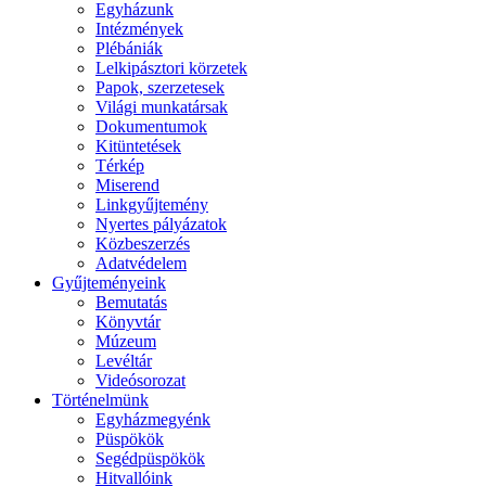
Egyházunk
Intézmények
Plébániák
Lelkipásztori körzetek
Papok, szerzetesek
Világi munkatársak
Dokumentumok
Kitüntetések
Térkép
Miserend
Linkgyűjtemény
Nyertes pályázatok
Közbeszerzés
Adatvédelem
Gyűjteményeink
Bemutatás
Könyvtár
Múzeum
Levéltár
Videósorozat
Történelmünk
Egyházmegyénk
Püspökök
Segédpüspökök
Hitvallóink