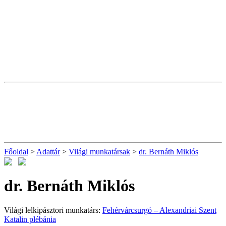
Főoldal
>
Adattár
>
Világi munkatársak
>
dr. Bernáth Miklós
dr. Bernáth Miklós
Világi lelkipásztori munkatárs:
Fehérvárcsurgó – Alexandriai Szent
Katalin plébánia