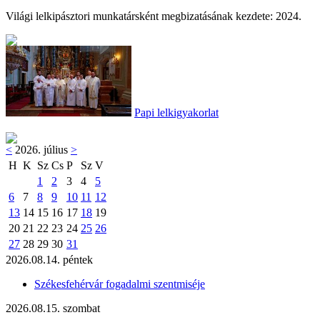
Világi lelkipásztori munkatársként megbizatásának kezdete: 2024.
Papi lelkigyakorlat
<
2026. július
>
H
K
Sz
Cs
P
Sz
V
1
2
3
4
5
6
7
8
9
10
11
12
13
14
15
16
17
18
19
20
21
22
23
24
25
26
27
28
29
30
31
2026.08.14. péntek
Székesfehérvár fogadalmi szentmiséje
2026.08.15. szombat