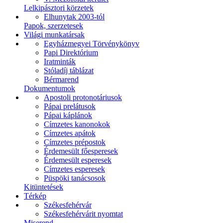
Lelkipásztori körzetek
Elhunytak 2003-tól
Papok, szerzetesek
Világi munkatársak
Egyházmegyei Törvénykönyv
Papi Direktórium
Iratminták
Stóladíj táblázat
Bérmarend
Dokumentumok
Apostoli protonotáriusok
Pápai prelátusok
Pápai káplánok
Címzetes kanonokok
Címzetes apátok
Címzetes prépostok
Érdemesült főesperesek
Érdemesült esperesek
Címzetes esperesek
Püspöki tanácsosok
Kitüntetések
Térkép
Székesfehérvár
Székesfehérvárit nyomtat
Miserend