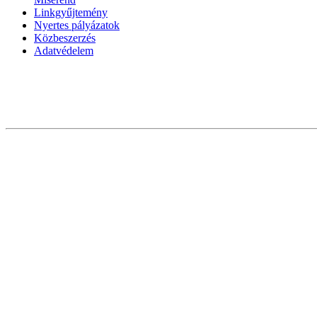
Linkgyűjtemény
Nyertes pályázatok
Közbeszerzés
Adatvédelem