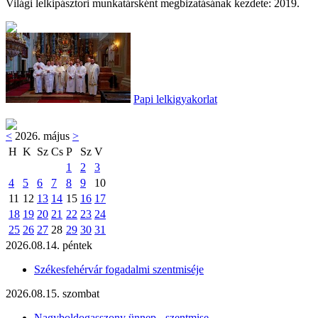
Világi lelkipásztori munkatársként megbizatásának kezdete: 2019.
Papi lelkigyakorlat
<
2026. május
>
H
K
Sz
Cs
P
Sz
V
1
2
3
4
5
6
7
8
9
10
11
12
13
14
15
16
17
18
19
20
21
22
23
24
25
26
27
28
29
30
31
2026.08.14. péntek
Székesfehérvár fogadalmi szentmiséje
2026.08.15. szombat
Nagyboldogasszony ünnep - szentmise