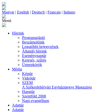
Magyar
|
English
|
Deutsch
|
Francais
|
Italiano
Menü
Híreink
Programajánló
Beszámolóink
Legutóbbi bejegyzések
Állandó híreink
Eseménynaptár
Keresés, szűrés
Ünnepkörök
Média
Képtár
Videótár
SZEM
A Székesfehérvári Egyházmegye Magazinja
Hangtár
Szentföld 2008
Napi evangélium
Adattár
Adattár