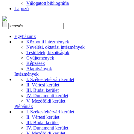
Válogatott bibliográfia
Lapozó
Egyházunk
Központi intézmények
Nevelési, oktatási intézmények
Testületek, bizottságok
Gyűjtemények
Képzések
Alapítványok
Intézmények
I. Székesfehérvári kerület
II. Vértesi kerület
III. Budai kerület
IV. Dunamenti kerület
V. Mezőföldi kerület
Plébániák
I. Székesfehérvári kerület
II. Vértesi kerület
III. Budai kerület
IV. Dunamenti kerület
V. Mezőföldi kerület