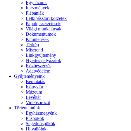
Egyházunk
Intézmények
Plébániák
Lelkipásztori körzetek
Papok, szerzetesek
Világi munkatársak
Dokumentumok
Kitüntetések
Térkép
Miserend
Linkgyűjtemény
Nyertes pályázatok
Közbeszerzés
Adatvédelem
Gyűjteményeink
Bemutatás
Könyvtár
Múzeum
Levéltár
Videósorozat
Történelmünk
Egyházmegyénk
Püspökök
Segédpüspökök
Hitvallóink