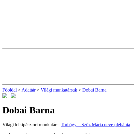
Főoldal
>
Adattár
>
Világi munkatársak
>
Dobai Barna
Dobai Barna
Világi lelkipásztori munkatárs:
Torbágy – Szűz Mária neve plébánia