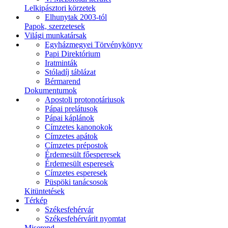
Lelkipásztori körzetek
Elhunytak 2003-tól
Papok, szerzetesek
Világi munkatársak
Egyházmegyei Törvénykönyv
Papi Direktórium
Iratminták
Stóladíj táblázat
Bérmarend
Dokumentumok
Apostoli protonotáriusok
Pápai prelátusok
Pápai káplánok
Címzetes kanonokok
Címzetes apátok
Címzetes prépostok
Érdemesült főesperesek
Érdemesült esperesek
Címzetes esperesek
Püspöki tanácsosok
Kitüntetések
Térkép
Székesfehérvár
Székesfehérvárit nyomtat
Miserend