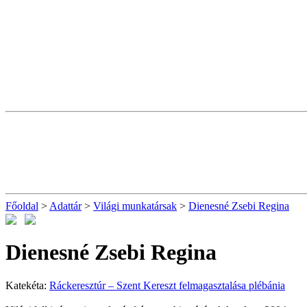
Főoldal
>
Adattár
>
Világi munkatársak
>
Dienesné Zsebi Regina
Dienesné Zsebi Regina
Katekéta:
Ráckeresztúr – Szent Kereszt felmagasztalása plébánia