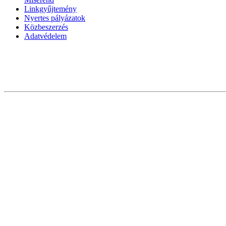
Linkgyűjtemény
Nyertes pályázatok
Közbeszerzés
Adatvédelem