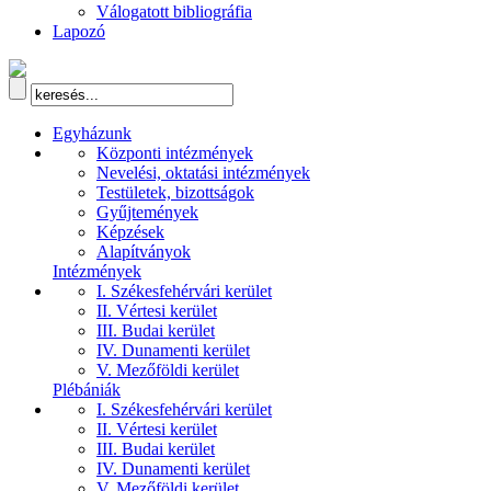
Válogatott bibliográfia
Lapozó
Egyházunk
Központi intézmények
Nevelési, oktatási intézmények
Testületek, bizottságok
Gyűjtemények
Képzések
Alapítványok
Intézmények
I. Székesfehérvári kerület
II. Vértesi kerület
III. Budai kerület
IV. Dunamenti kerület
V. Mezőföldi kerület
Plébániák
I. Székesfehérvári kerület
II. Vértesi kerület
III. Budai kerület
IV. Dunamenti kerület
V. Mezőföldi kerület