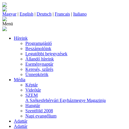
Magyar
|
English
|
Deutsch
|
Francais
|
Italiano
Menü
Híreink
Programajánló
Beszámolóink
Legutóbbi bejegyzések
Állandó híreink
Eseménynaptár
Keresés, szűrés
Ünnepkörök
Média
Képtár
Videótár
SZEM
A Székesfehérvári Egyházmegye Magazinja
Hangtár
Szentföld 2008
Napi evangélium
Adattár
Adattár