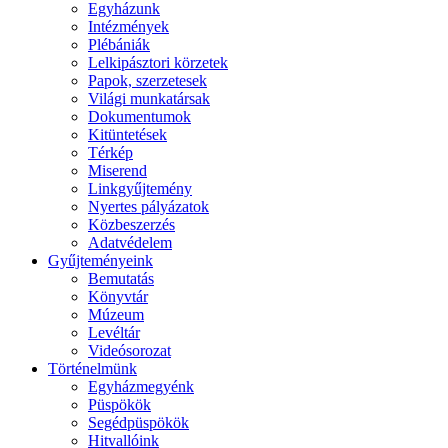
Egyházunk
Intézmények
Plébániák
Lelkipásztori körzetek
Papok, szerzetesek
Világi munkatársak
Dokumentumok
Kitüntetések
Térkép
Miserend
Linkgyűjtemény
Nyertes pályázatok
Közbeszerzés
Adatvédelem
Gyűjteményeink
Bemutatás
Könyvtár
Múzeum
Levéltár
Videósorozat
Történelmünk
Egyházmegyénk
Püspökök
Segédpüspökök
Hitvallóink