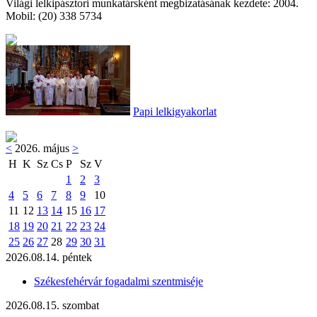
Világi lelkipásztori munkatársként megbizatásának kezdete: 2004.
Mobil: (20) 338 5734
Papi lelkigyakorlat
<
2026. május
>
H
K
Sz
Cs
P
Sz
V
1
2
3
4
5
6
7
8
9
10
11
12
13
14
15
16
17
18
19
20
21
22
23
24
25
26
27
28
29
30
31
2026.08.14. péntek
Székesfehérvár fogadalmi szentmiséje
2026.08.15. szombat