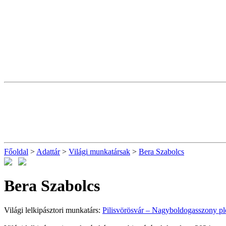
Főoldal
>
Adattár
>
Világi munkatársak
>
Bera Szabolcs
Bera Szabolcs
Világi lelkipásztori munkatárs:
Pilisvörösvár – Nagyboldogasszony pl