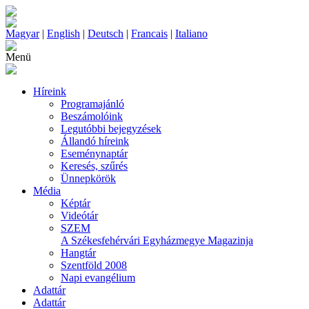
Magyar
|
English
|
Deutsch
|
Francais
|
Italiano
Menü
Híreink
Programajánló
Beszámolóink
Legutóbbi bejegyzések
Állandó híreink
Eseménynaptár
Keresés, szűrés
Ünnepkörök
Média
Képtár
Videótár
SZEM
A Székesfehérvári Egyházmegye Magazinja
Hangtár
Szentföld 2008
Napi evangélium
Adattár
Adattár