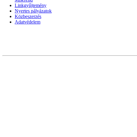
Linkgyűjtemény
Nyertes pályázatok
Közbeszerzés
Adatvédelem