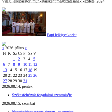
Világi lelkipásztori munkatársként megbizatásának kezdete: 2024.
Papi lelkigyakorlat
<
2026. július
>
H
K
Sz
Cs
P
Sz
V
1
2
3
4
5
6
7
8
9
10
11
12
13
14
15
16
17
18
19
20
21
22
23
24
25
26
27
28
29
30
31
2026.08.14. péntek
Székesfehérvár fogadalmi szentmiséje
2026.08.15. szombat
Nagyboldogasszony ünnep - szentmise