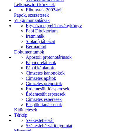
Lelkipásztori körzetek
Elhunytak 2003-tól
Papok, szerzetesek
Világi munkatársak
Egyházmegyei Törvénykönyv
Papi Direktórium
Iratminták
Stóladíj táblázat
Bérmarend
Dokumentumok
Apostoli protonotáriusok
Pápai prelátusok
Pápai káplánok
Címzetes kanonokok
Címzetes apátok
Címzetes prépostok
Érdemesült főesperesek
Érdemesült esperesek
Címzetes esperesek
Püspöki tanácsosok
Kitüntetések
Térkép
Székesfehérvár
Székesfehérvárit nyomtat
Miserend