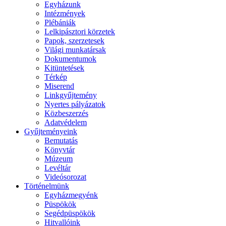
Egyházunk
Intézmények
Plébániák
Lelkipásztori körzetek
Papok, szerzetesek
Világi munkatársak
Dokumentumok
Kitüntetések
Térkép
Miserend
Linkgyűjtemény
Nyertes pályázatok
Közbeszerzés
Adatvédelem
Gyűjteményeink
Bemutatás
Könyvtár
Múzeum
Levéltár
Videósorozat
Történelmünk
Egyházmegyénk
Püspökök
Segédpüspökök
Hitvallóink