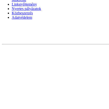
Linkgyűjtemény
Nyertes pályázatok
Közbeszerzés
Adatvédelem