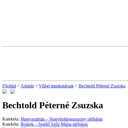
Főoldal
>
Adattár
>
Világi munkatársak
>
Bechtold Péterné Zsuzska
Bechtold Péterné Zsuzska
Katekéta:
Magyaralmás – Nagyboldogasszony plébánia
Katekéta:
Bodajk – Segítő Szűz Mária plébánia