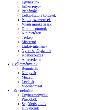
Egyházunk
Intézmények
Plébániák
Lelkipásztori körzetek
Papok, szerzetesek
Világi munkatársak
Dokumentumok
Kitüntetések
Térkép
Miserend
Linkgyűjtemény
Nyertes pályázatok
Közbeszerzés
Adatvédelem
Gyűjteményeink
Bemutatás
Könyvtár
Múzeum
Levéltár
Videósorozat
Történelmünk
Egyházmegyénk
Püspökök
Segédpüspökök
Hitvallóink