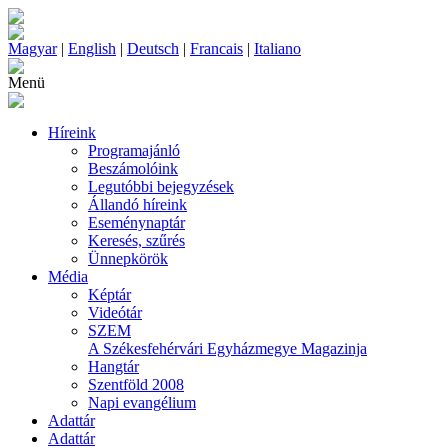
Magyar
|
English
|
Deutsch
|
Francais
|
Italiano
Menü
Híreink
Programajánló
Beszámolóink
Legutóbbi bejegyzések
Állandó híreink
Eseménynaptár
Keresés, szűrés
Ünnepkörök
Média
Képtár
Videótár
SZEM
A Székesfehérvári Egyházmegye Magazinja
Hangtár
Szentföld 2008
Napi evangélium
Adattár
Adattár