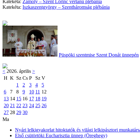
Katekéta:
Zámoly – Szent Lőrinc vértanú plébánia
Katekéta:
Iszkaszentgyörgy – Szentháromság plébánia
Püspöki szentmise Szent Donát ünnepén
<
2026. április
>
H
K
Sz
Cs
P
Sz
V
1
2
3
4
5
6
7
8
9
10
11
12
13
14
15
16
17
18
19
20
21
22
23
24
25
26
27
28
29
30
Ma
Nyári lelkigyakorlat hitoktatók és világi lelkipásztori munkatárs
Első csütörtöki Eucharisztia ünnep (Öreghegy)