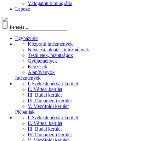
Válogatott bibliográfia
Lapozó
Egyházunk
Központi intézmények
Nevelési, oktatási intézmények
Testületek, bizottságok
Gyűjtemények
Képzések
Alapítványok
Intézmények
I. Székesfehérvári kerület
II. Vértesi kerület
III. Budai kerület
IV. Dunamenti kerület
V. Mezőföldi kerület
Plébániák
I. Székesfehérvári kerület
II. Vértesi kerület
III. Budai kerület
IV. Dunamenti kerület
V. Mezőföldi kerület