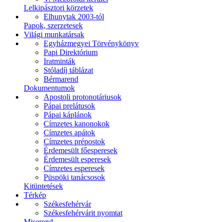
Lelkipásztori körzetek
Elhunytak 2003-tól
Papok, szerzetesek
Világi munkatársak
Egyházmegyei Törvénykönyv
Papi Direktórium
Iratminták
Stóladíj táblázat
Bérmarend
Dokumentumok
Apostoli protonotáriusok
Pápai prelátusok
Pápai káplánok
Címzetes kanonokok
Címzetes apátok
Címzetes prépostok
Érdemesült főesperesek
Érdemesült esperesek
Címzetes esperesek
Püspöki tanácsosok
Kitüntetések
Térkép
Székesfehérvár
Székesfehérvárit nyomtat
Miserend