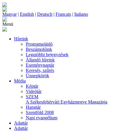
Magyar
|
English
|
Deutsch
|
Francais
|
Italiano
Menü
Híreink
Programajánló
Beszámolóink
Legutóbbi bejegyzések
Állandó híreink
Eseménynaptár
Keresés, szűrés
Ünnepkörök
Média
Képtár
Videótár
SZEM
A Székesfehérvári Egyházmegye Magazinja
Hangtár
Szentföld 2008
Napi evangélium
Adattár
Adattár