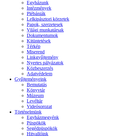
Egyházunk
Intézmények
Plébániák
Lelkipásztori körzetek
Papok, szerzetesek
Világi munkatársak
Dokumentumok
Kitüntetések
Térkép
Miserend
Linkgyűjtemény
Nyertes pályázatok
Közbeszerzés
Adatvédelem
Gyűjteményeink
Bemutatás
Könyvtár
Múzeum
Levéltár
Videósorozat
Történelmünk
Egyházmegyénk
Püspökök
Segédpüspökök
Hitvallóink