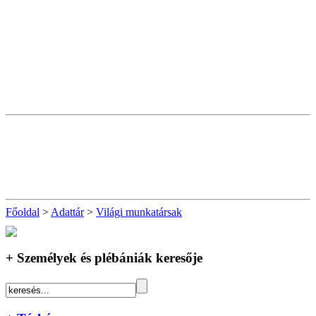
Főoldal
>
Adattár
>
Világi munkatársak
+ Személyek és plébániák keresője