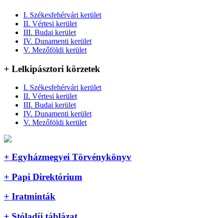
I. Székesfehérvári kerület
II. Vértesi kerület
III. Budai kerület
IV. Dunamenti kerület
V. Mezőföldi kerület
+ Lelkipásztori körzetek
I. Székesfehérvári kerület
II. Vértesi kerület
III. Budai kerület
IV. Dunamenti kerület
V. Mezőföldi kerület
+ Egyházmegyei Törvénykönyv
+ Papi Direktórium
+ Iratminták
+ Stóladíj táblázat