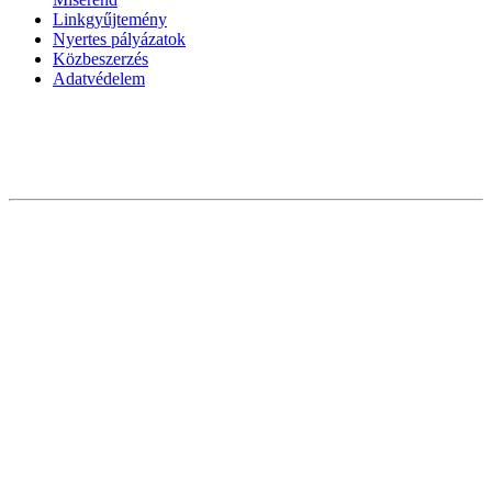
Linkgyűjtemény
Nyertes pályázatok
Közbeszerzés
Adatvédelem