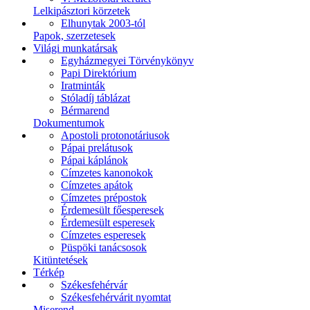
Lelkipásztori körzetek
Elhunytak 2003-tól
Papok, szerzetesek
Világi munkatársak
Egyházmegyei Törvénykönyv
Papi Direktórium
Iratminták
Stóladíj táblázat
Bérmarend
Dokumentumok
Apostoli protonotáriusok
Pápai prelátusok
Pápai káplánok
Címzetes kanonokok
Címzetes apátok
Címzetes prépostok
Érdemesült főesperesek
Érdemesült esperesek
Címzetes esperesek
Püspöki tanácsosok
Kitüntetések
Térkép
Székesfehérvár
Székesfehérvárit nyomtat
Miserend