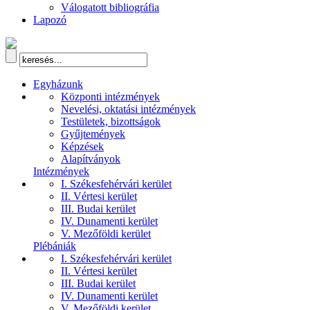
Válogatott bibliográfia
Lapozó
Egyházunk
Központi intézmények
Nevelési, oktatási intézmények
Testületek, bizottságok
Gyűjtemények
Képzések
Alapítványok
Intézmények
I. Székesfehérvári kerület
II. Vértesi kerület
III. Budai kerület
IV. Dunamenti kerület
V. Mezőföldi kerület
Plébániák
I. Székesfehérvári kerület
II. Vértesi kerület
III. Budai kerület
IV. Dunamenti kerület
V. Mezőföldi kerület