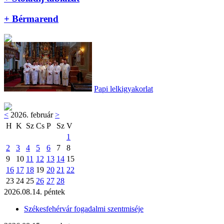
+ Bérmarend
Papi lelkigyakorlat
<
2026. február
>
H
K
Sz
Cs
P
Sz
V
1
2
3
4
5
6
7
8
9
10
11
12
13
14
15
16
17
18
19
20
21
22
23
24
25
26
27
28
2026.08.14. péntek
Székesfehérvár fogadalmi szentmiséje