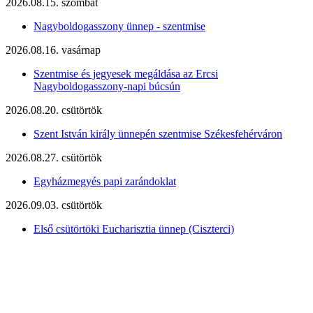
2026.08.15. szombat
Nagyboldogasszony ünnep - szentmise
2026.08.16. vasárnap
Szentmise és jegyesek megáldása az Ercsi
Nagyboldogasszony-napi búcsún
2026.08.20. csütörtök
Szent István király ünnepén szentmise Székesfehérváron
2026.08.27. csütörtök
Egyházmegyés papi zarándoklat
2026.09.03. csütörtök
Első csütörtöki Eucharisztia ünnep (Ciszterci)