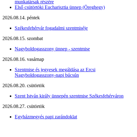
munkatársak részére
Első csütörtöki Eucharisztia ünnep (Öreghegy)
2026.08.14. péntek
Székesfehérvár fogadalmi szentmiséje
2026.08.15. szombat
Nagyboldogasszony ünnep - szentmise
2026.08.16. vasárnap
Szentmise és jegyesek megáldása az Ercsi
Nagyboldogasszony-napi búcsún
2026.08.20. csütörtök
Szent István király ünnepén szentmise Székesfehérváron
2026.08.27. csütörtök
Egyházmegyés papi zarándoklat