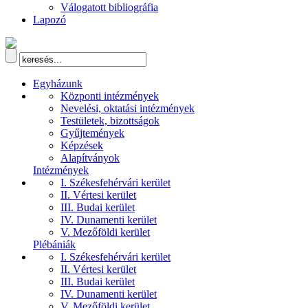
Válogatott bibliográfia
Lapozó
Egyházunk
Központi intézmények
Nevelési, oktatási intézmények
Testületek, bizottságok
Gyűjtemények
Képzések
Alapítványok
Intézmények
I. Székesfehérvári kerület
II. Vértesi kerület
III. Budai kerület
IV. Dunamenti kerület
V. Mezőföldi kerület
Plébániák
I. Székesfehérvári kerület
II. Vértesi kerület
III. Budai kerület
IV. Dunamenti kerület
V. Mezőföldi kerület