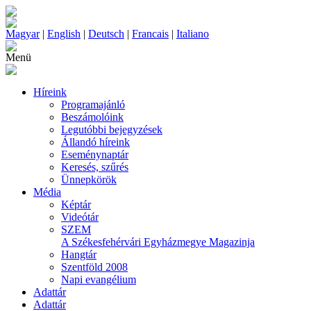
Magyar
|
English
|
Deutsch
|
Francais
|
Italiano
Menü
Híreink
Programajánló
Beszámolóink
Legutóbbi bejegyzések
Állandó híreink
Eseménynaptár
Keresés, szűrés
Ünnepkörök
Média
Képtár
Videótár
SZEM
A Székesfehérvári Egyházmegye Magazinja
Hangtár
Szentföld 2008
Napi evangélium
Adattár
Adattár