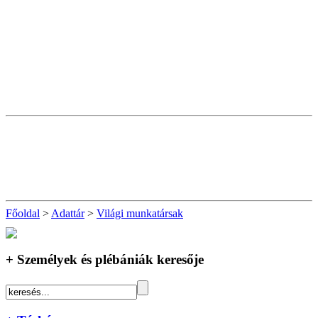
Főoldal
>
Adattár
>
Világi munkatársak
+ Személyek és plébániák keresője