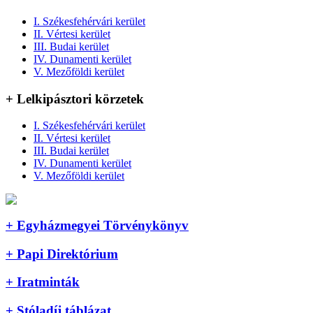
I. Székesfehérvári kerület
II. Vértesi kerület
III. Budai kerület
IV. Dunamenti kerület
V. Mezőföldi kerület
+ Lelkipásztori körzetek
I. Székesfehérvári kerület
II. Vértesi kerület
III. Budai kerület
IV. Dunamenti kerület
V. Mezőföldi kerület
+ Egyházmegyei Törvénykönyv
+ Papi Direktórium
+ Iratminták
+ Stóladíj táblázat