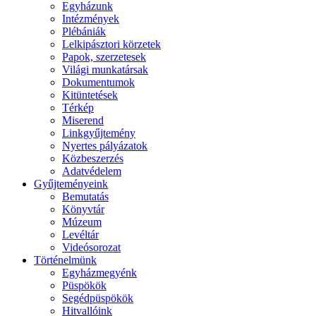
Egyházunk
Intézmények
Plébániák
Lelkipásztori körzetek
Papok, szerzetesek
Világi munkatársak
Dokumentumok
Kitüntetések
Térkép
Miserend
Linkgyűjtemény
Nyertes pályázatok
Közbeszerzés
Adatvédelem
Gyűjteményeink
Bemutatás
Könyvtár
Múzeum
Levéltár
Videósorozat
Történelmünk
Egyházmegyénk
Püspökök
Segédpüspökök
Hitvallóink