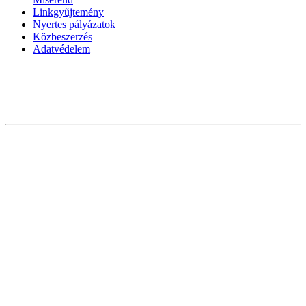
Linkgyűjtemény
Nyertes pályázatok
Közbeszerzés
Adatvédelem