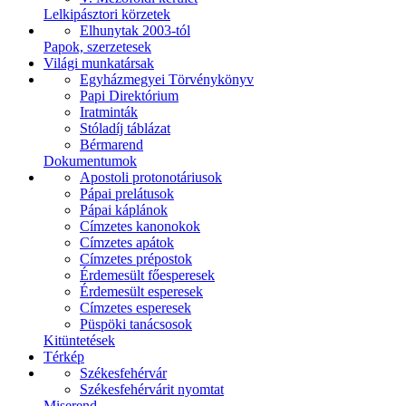
Lelkipásztori körzetek
Elhunytak 2003-tól
Papok, szerzetesek
Világi munkatársak
Egyházmegyei Törvénykönyv
Papi Direktórium
Iratminták
Stóladíj táblázat
Bérmarend
Dokumentumok
Apostoli protonotáriusok
Pápai prelátusok
Pápai káplánok
Címzetes kanonokok
Címzetes apátok
Címzetes prépostok
Érdemesült főesperesek
Érdemesült esperesek
Címzetes esperesek
Püspöki tanácsosok
Kitüntetések
Térkép
Székesfehérvár
Székesfehérvárit nyomtat
Miserend