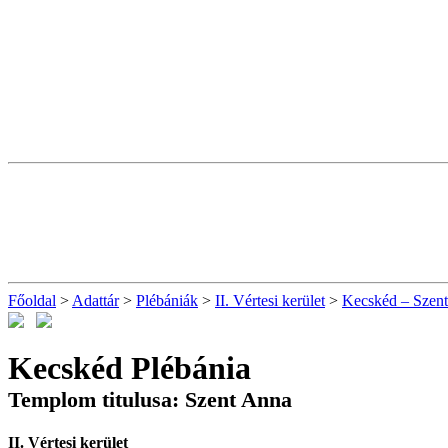
Főoldal
>
Adattár
>
Plébániák
>
II. Vértesi kerület
>
Kecskéd – Szent
Kecskéd Plébánia
Templom titulusa: Szent Anna
II. Vértesi kerület