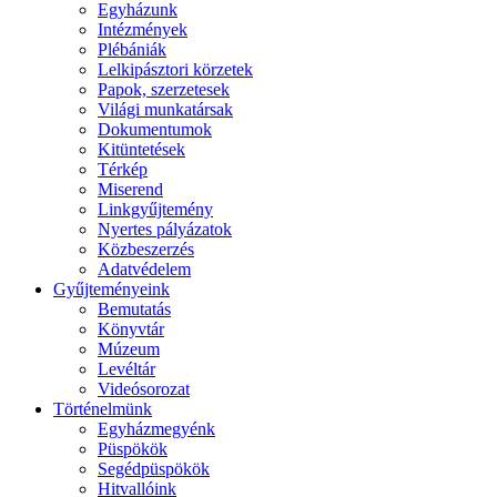
Egyházunk
Intézmények
Plébániák
Lelkipásztori körzetek
Papok, szerzetesek
Világi munkatársak
Dokumentumok
Kitüntetések
Térkép
Miserend
Linkgyűjtemény
Nyertes pályázatok
Közbeszerzés
Adatvédelem
Gyűjteményeink
Bemutatás
Könyvtár
Múzeum
Levéltár
Videósorozat
Történelmünk
Egyházmegyénk
Püspökök
Segédpüspökök
Hitvallóink