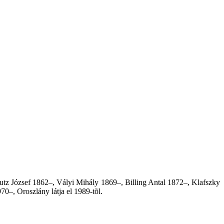
utz József 1862–, Vályi Mihály 1869–, Billing Antal 1872–, Klafszky
–, Oroszlány látja el 1989-tõl.