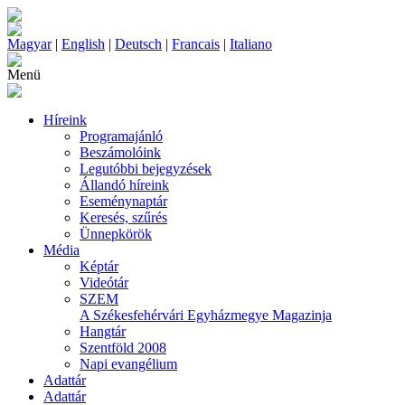
Magyar
|
English
|
Deutsch
|
Francais
|
Italiano
Menü
Híreink
Programajánló
Beszámolóink
Legutóbbi bejegyzések
Állandó híreink
Eseménynaptár
Keresés, szűrés
Ünnepkörök
Média
Képtár
Videótár
SZEM
A Székesfehérvári Egyházmegye Magazinja
Hangtár
Szentföld 2008
Napi evangélium
Adattár
Adattár