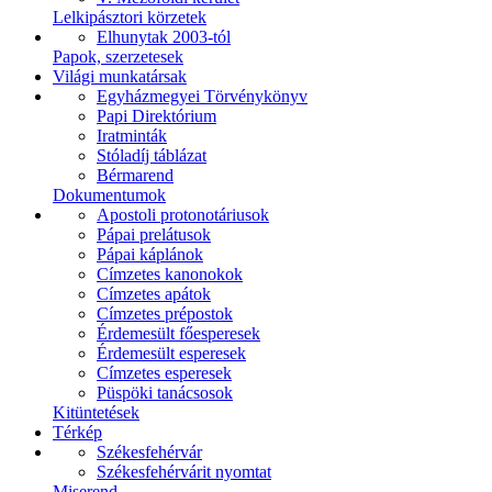
Lelkipásztori körzetek
Elhunytak 2003-tól
Papok, szerzetesek
Világi munkatársak
Egyházmegyei Törvénykönyv
Papi Direktórium
Iratminták
Stóladíj táblázat
Bérmarend
Dokumentumok
Apostoli protonotáriusok
Pápai prelátusok
Pápai káplánok
Címzetes kanonokok
Címzetes apátok
Címzetes prépostok
Érdemesült főesperesek
Érdemesült esperesek
Címzetes esperesek
Püspöki tanácsosok
Kitüntetések
Térkép
Székesfehérvár
Székesfehérvárit nyomtat
Miserend