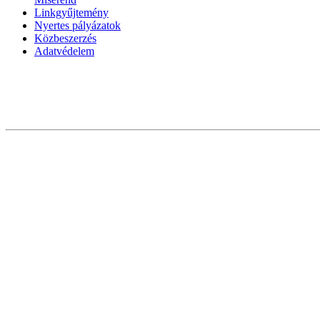
Linkgyűjtemény
Nyertes pályázatok
Közbeszerzés
Adatvédelem