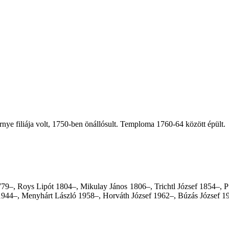
e filiája volt, 1750-ben önállósult. Temploma 1760-64 között épült.
1779–, Roys Lipót 1804–, Mikulay János 1806–, Trichtl József 1854–, P
944–, Menyhárt László 1958–, Horváth József 1962–, Búzás József 1970