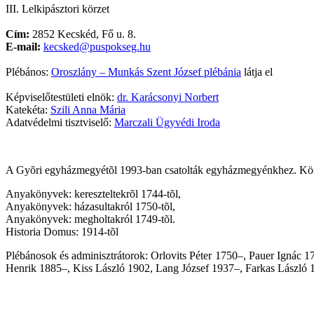
III. Lelkipásztori körzet
Cím:
2852 Kecskéd, Fő u. 8.
E-mail:
kecsked@puspokseg.hu
Plébános:
Oroszlány – Munkás Szent József plébánia
látja el
Képviselőtestületi elnök:
dr. Karácsonyi Norbert
Katekéta:
Szili Anna Mária
Adatvédelmi tisztviselő:
Marczali Ügyvédi Iroda
A Gyõri egyházmegyétõl 1993-ban csatolták egyházmegyénkhez. Körny
Anyakönyvek: kereszteltekrõl 1744-tõl,
Anyakönyvek: házasultakról 1750-tõl,
Anyakönyvek: megholtakról 1749-tõl.
Historia Domus: 1914-tõl
Plébánosok és adminisztrátorok: Orlovits Péter 1750–, Pauer Ignác 
Henrik 1885–, Kiss László 1902, Lang József 1937–, Farkas László 1