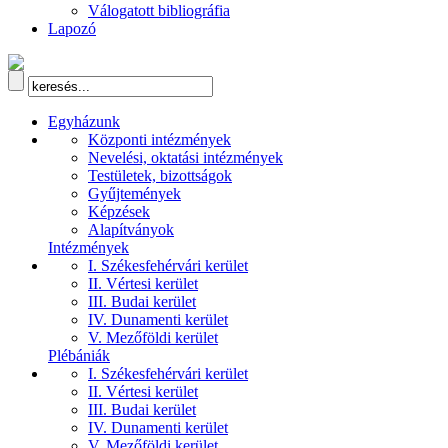
Válogatott bibliográfia
Lapozó
Egyházunk
Központi intézmények
Nevelési, oktatási intézmények
Testületek, bizottságok
Gyűjtemények
Képzések
Alapítványok
Intézmények
I. Székesfehérvári kerület
II. Vértesi kerület
III. Budai kerület
IV. Dunamenti kerület
V. Mezőföldi kerület
Plébániák
I. Székesfehérvári kerület
II. Vértesi kerület
III. Budai kerület
IV. Dunamenti kerület
V. Mezőföldi kerület