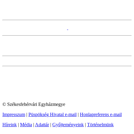
© Székesfehérvári Egyházmegye
Impresszum
|
Püspökség Hivatal e-mail
|
Honlapreferens e-mail
Híreink
|
Média
|
Adattár
|
Gyűjteményeink
|
Történelmünk