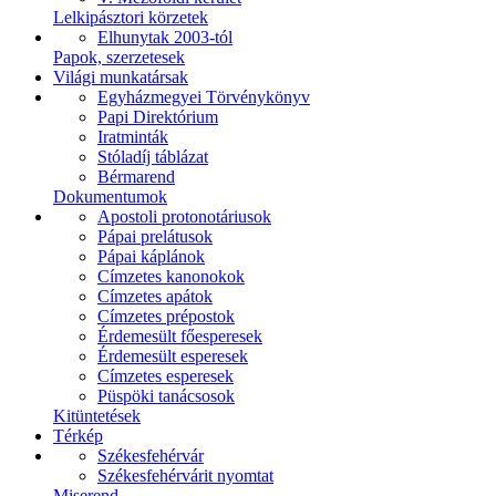
Lelkipásztori körzetek
Elhunytak 2003-tól
Papok, szerzetesek
Világi munkatársak
Egyházmegyei Törvénykönyv
Papi Direktórium
Iratminták
Stóladíj táblázat
Bérmarend
Dokumentumok
Apostoli protonotáriusok
Pápai prelátusok
Pápai káplánok
Címzetes kanonokok
Címzetes apátok
Címzetes prépostok
Érdemesült főesperesek
Érdemesült esperesek
Címzetes esperesek
Püspöki tanácsosok
Kitüntetések
Térkép
Székesfehérvár
Székesfehérvárit nyomtat
Miserend