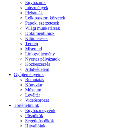
Egyházunk
Intézmények
Plébániák
Lelkipásztori körzetek
Papok, szerzetesek
Világi munkatársak
Dokumentumok
Kitüntetések
Térkép
Miserend
Linkgyűjtemény
Nyertes pályázatok
Közbeszerzés
Adatvédelem
Gyűjteményeink
Bemutatás
Könyvtár
Múzeum
Levéltár
Videósorozat
Történelmünk
Egyházmegyénk
Püspökök
Segédpüspökök
Hitvallóink