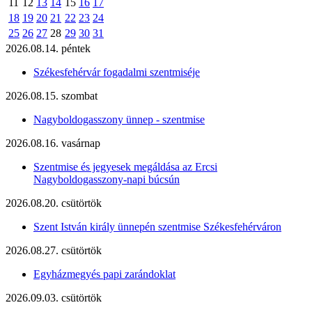
11
12
13
14
15
16
17
18
19
20
21
22
23
24
25
26
27
28
29
30
31
2026.08.14. péntek
Székesfehérvár fogadalmi szentmiséje
2026.08.15. szombat
Nagyboldogasszony ünnep - szentmise
2026.08.16. vasárnap
Szentmise és jegyesek megáldása az Ercsi
Nagyboldogasszony-napi búcsún
2026.08.20. csütörtök
Szent István király ünnepén szentmise Székesfehérváron
2026.08.27. csütörtök
Egyházmegyés papi zarándoklat
2026.09.03. csütörtök