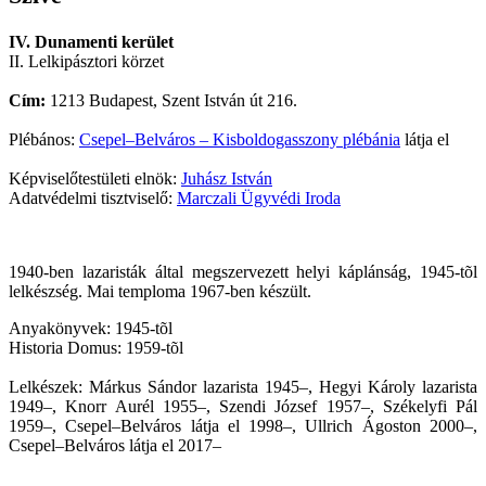
IV. Dunamenti kerület
II. Lelkipásztori körzet
Cím:
1213 Budapest, Szent István út 216.
Plébános:
Csepel–Belváros – Kisboldogasszony plébánia
látja el
Képviselőtestületi elnök:
Juhász István
Adatvédelmi tisztviselő:
Marczali Ügyvédi Iroda
1940-ben lazaristák által megszervezett helyi káplánság, 1945-tõl
lelkészség. Mai temploma 1967-ben készült.
Anyakönyvek: 1945-tõl
Historia Domus: 1959-tõl
Lelkészek: Márkus Sándor lazarista 1945–, Hegyi Károly lazarista
1949–, Knorr Aurél 1955–, Szendi József 1957–, Székelyfi Pál
1959–, Csepel–Belváros látja el 1998–, Ullrich Ágoston 2000–,
Csepel–Belváros látja el 2017–