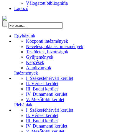
Válogatott bibliográfia
Lapozó
Egyházunk
Központi intézmények
Nevelési, oktatási intézmények
Testületek, bizottságok
Gyűjtemények
Képzések
Alapítványok
Intézmények
I. Székesfehérvári kerület
II. Vértesi kerület
III. Budai kerület
IV. Dunamenti kerület
V. Mezőföldi kerület
Plébániák
I. Székesfehérvári kerület
II. Vértesi kerület
III. Budai kerület
IV. Dunamenti kerület
V. Mezőföldi kerület