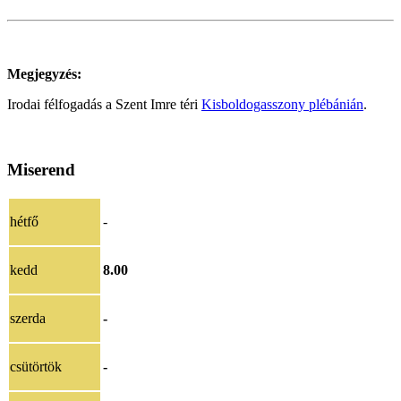
Megjegyzés:
Irodai félfogadás a Szent Imre téri
Kisboldogasszony plébánián
.
Miserend
hétfő
-
kedd
8.00
szerda
-
csütörtök
-