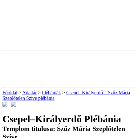
Főoldal
>
Adattár
>
Plébániák
>
Csepel–Királyerdő – Szűz Mária
Szeplőtelen Szíve plébánia
Csepel–Királyerdő Plébánia
Templom titulusa: Szűz Mária Szeplőtelen
Szíve