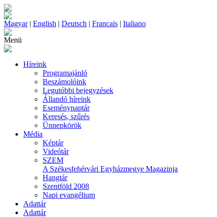
Magyar
|
English
|
Deutsch
|
Francais
|
Italiano
Menü
Híreink
Programajánló
Beszámolóink
Legutóbbi bejegyzések
Állandó híreink
Eseménynaptár
Keresés, szűrés
Ünnepkörök
Média
Képtár
Videótár
SZEM
A Székesfehérvári Egyházmegye Magazinja
Hangtár
Szentföld 2008
Napi evangélium
Adattár
Adattár