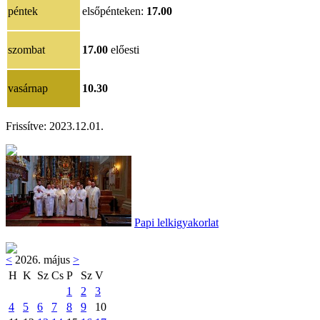
péntek
elsőpénteken:
17.00
szombat
17.00
előesti
vasárnap
10.30
Frissítve: 2023.12.01.
Papi lelkigyakorlat
<
2026. május
>
H
K
Sz
Cs
P
Sz
V
1
2
3
4
5
6
7
8
9
10