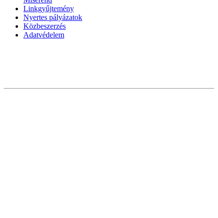
Linkgyűjtemény
Nyertes pályázatok
Közbeszerzés
Adatvédelem