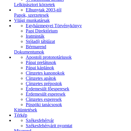
Lelkipásztori körzetek
Elhunytak 2003-tól
Papok, szerzetesek
Világi munkatársak
Egyházmegyei Törvénykönyv
Papi Direktórium
Iratminták
Stóladíj táblázat
Bérmarend
Dokumentumok
Apostoli protonotáriusok
Pápai prelátusok
Pápai káplánok
Címzetes kanonokok
Címzetes apátok
Címzetes prépostok
Érdemesült főesperesek
Érdemesült esperesek
Címzetes esperesek
Püspöki tanácsosok
Kitüntetések
Térkép
Székesfehérvár
Székesfehérvárit nyomtat
Miserend