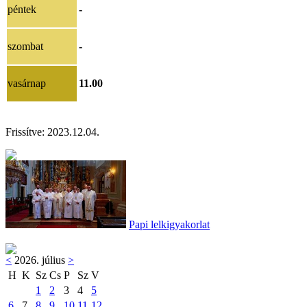
péntek
-
szombat
-
vasárnap
11.00
Frissítve:
2023.12.04.
Papi lelkigyakorlat
<
2026. július
>
H
K
Sz
Cs
P
Sz
V
1
2
3
4
5
6
7
8
9
10
11
12