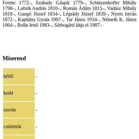
Ferenc 1772–, Szabady Gáspár 1779–, Schützenhoffer Mihály
1798–, Lubrik András 1810–, Román Ádám 1815–, Vadász Mihály
1818–, Gangó József 1834–, Légrády József 1839–, Nyers István
1872–, Kapitány Gyula 1907–, Tar János 1934–, Németh K. János
1964–, Bolla Jenõ 1983–, Sárbogárd látja el 1987–
Miserend
hétfő
-
kedd
-
szerda
-
csütörtök
-