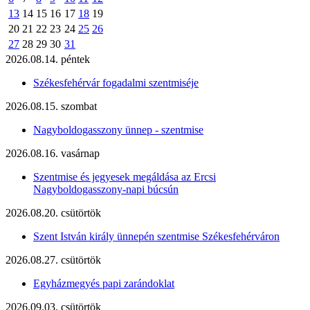
13
14
15
16
17
18
19
20
21
22
23
24
25
26
27
28
29
30
31
2026.08.14. péntek
Székesfehérvár fogadalmi szentmiséje
2026.08.15. szombat
Nagyboldogasszony ünnep - szentmise
2026.08.16. vasárnap
Szentmise és jegyesek megáldása az Ercsi
Nagyboldogasszony-napi búcsún
2026.08.20. csütörtök
Szent István király ünnepén szentmise Székesfehérváron
2026.08.27. csütörtök
Egyházmegyés papi zarándoklat
2026.09.03. csütörtök