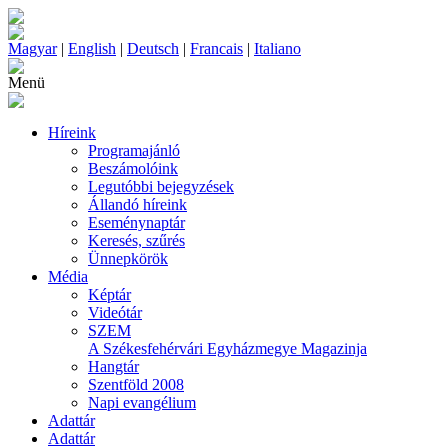
Magyar
|
English
|
Deutsch
|
Francais
|
Italiano
Menü
Híreink
Programajánló
Beszámolóink
Legutóbbi bejegyzések
Állandó híreink
Eseménynaptár
Keresés, szűrés
Ünnepkörök
Média
Képtár
Videótár
SZEM
A Székesfehérvári Egyházmegye Magazinja
Hangtár
Szentföld 2008
Napi evangélium
Adattár
Adattár