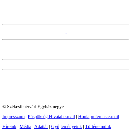
© Székesfehérvári Egyházmegye
Impresszum
|
Püspökség Hivatal e-mail
|
Honlapreferens e-mail
Híreink
|
Média
|
Adattár
|
Gyűjteményeink
|
Történelmünk