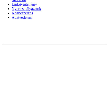
Linkgyűjtemény
Nyertes pályázatok
Közbeszerzés
Adatvédelem