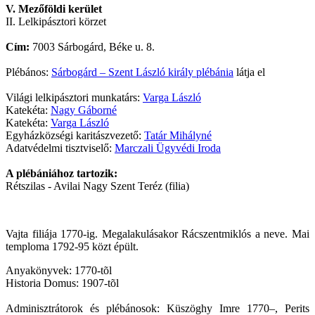
V. Mezőföldi kerület
II. Lelkipásztori körzet
Cím:
7003 Sárbogárd, Béke u. 8.
Plébános:
Sárbogárd – Szent László király plébánia
látja el
Világi lelkipásztori munkatárs:
Varga László
Katekéta:
Nagy Gáborné
Katekéta:
Varga László
Egyházközségi karitászvezető:
Tatár Mihályné
Adatvédelmi tisztviselő:
Marczali Ügyvédi Iroda
A plébániához tartozik:
Rétszilas - Avilai Nagy Szent Teréz (filia)
Vajta filiája 1770-ig. Megalakulásakor Rácszentmiklós a neve. Mai
temploma 1792-95 közt épült.
Anyakönyvek: 1770-tõl
Historia Domus: 1907-tõl
Adminisztrátorok és plébánosok: Küszöghy Imre 1770–, Perits