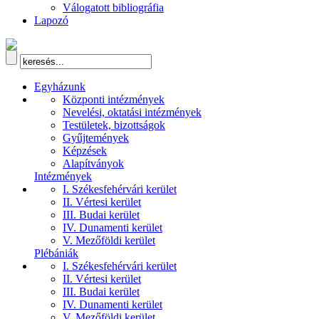
Válogatott bibliográfia
Lapozó
Egyházunk
Központi intézmények
Nevelési, oktatási intézmények
Testületek, bizottságok
Gyűjtemények
Képzések
Alapítványok
Intézmények
I. Székesfehérvári kerület
II. Vértesi kerület
III. Budai kerület
IV. Dunamenti kerület
V. Mezőföldi kerület
Plébániák
I. Székesfehérvári kerület
II. Vértesi kerület
III. Budai kerület
IV. Dunamenti kerület
V. Mezőföldi kerület