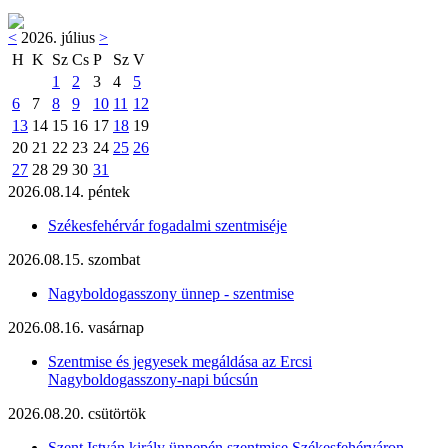
<
2026. július
>
H
K
Sz
Cs
P
Sz
V
1
2
3
4
5
6
7
8
9
10
11
12
13
14
15
16
17
18
19
20
21
22
23
24
25
26
27
28
29
30
31
2026.08.14. péntek
Székesfehérvár fogadalmi szentmiséje
2026.08.15. szombat
Nagyboldogasszony ünnep - szentmise
2026.08.16. vasárnap
Szentmise és jegyesek megáldása az Ercsi
Nagyboldogasszony-napi búcsún
2026.08.20. csütörtök
Szent István király ünnepén szentmise Székesfehérváron