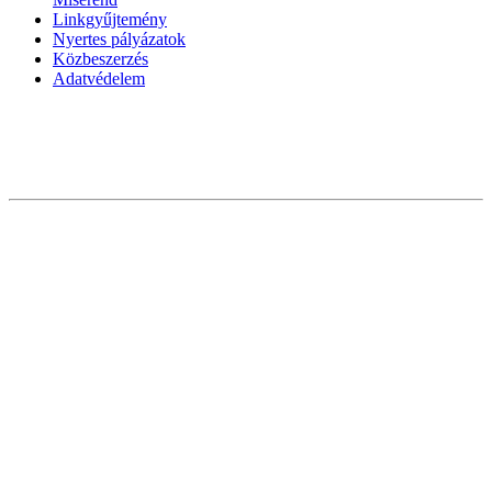
Linkgyűjtemény
Nyertes pályázatok
Közbeszerzés
Adatvédelem