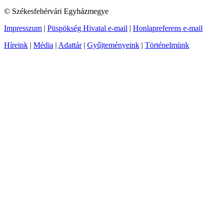
© Székesfehérvári Egyházmegye
Impresszum
|
Püspökség Hivatal e-mail
|
Honlapreferens e-mail
Híreink
|
Média
|
Adattár
|
Gyűjteményeink
|
Történelmünk