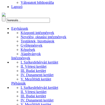
Válogatott bibliográfia
Lapozó
Egyházunk
Központi intézmények
Nevelési, oktatási intézmények
Testületek, bizottságok
Gyűjtemények
Képzések
Alapítványok
Intézmények
I. Székesfehérvári kerület
II. Vértesi kerület
III. Budai kerület
IV. Dunamenti kerület
V. Mezőföldi kerület
Plébániák
I. Székesfehérvári kerület
II. Vértesi kerület
III. Budai kerület
IV. Dunamenti kerület
V. Mezőföldi kerület