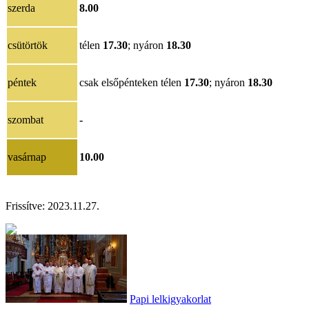
szerda
8.00
csütörtök
télen
17.30
; nyáron
18.30
péntek
csak elsőpénteken télen
17.30
; nyáron
18.30
szombat
-
vasárnap
10.00
Frissítve: 2023.11.27.
Papi lelkigyakorlat