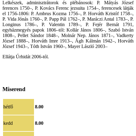
Lelkészek, adminisztrátorok és plébánosok: P. Mátyás József
ferences 1750–, P. Kovács Ferenc jezsuita 1754–, ferencesek látják
el 1756-1806: P. Ambrus Kozma 1756–, P. Horváth Kristóf 1758–,
P. Vida Jónás 1760–, P. Papp Pál 1762–, P. Maráczi Antal 1783–, P.
Longinus 1786–, P. Valentin 1789–, P. Fejér Bernát 1791,
egyházmegyés papok 1806–tól: Kollár János 1806–, Szabó István
1808–, Pellet Sándor 1848–, Molnár Nep. János 1871–, Vadkerty
József 1888–, Horváth Imre 1913–, Ágh Kálmán 1942–, Horváth
József 1943–, Tóth István 1960–, Mayer László 2003–
Ellátja Úrhidát 2006-tól.
Miserend
hétfő
8.00
kedd
8.00