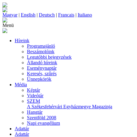
Magyar
|
English
|
Deutsch
|
Francais
|
Italiano
Menü
Híreink
Programajánló
Beszámolóink
Legutóbbi bejegyzések
Állandó híreink
Eseménynaptár
Keresés, szűrés
Ünnepkörök
Média
Képtár
Videótár
SZEM
A Székesfehérvári Egyházmegye Magazinja
Hangtár
Szentföld 2008
Napi evangélium
Adattár
Adattár