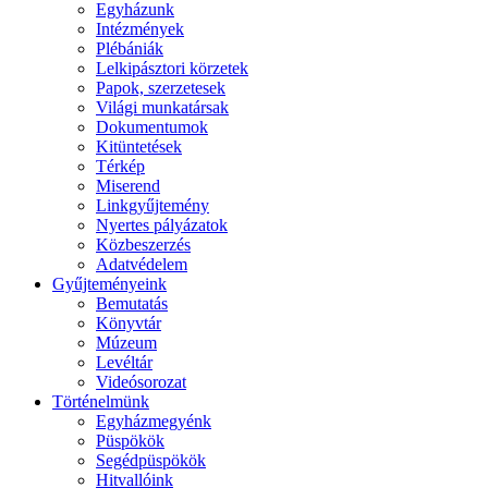
Egyházunk
Intézmények
Plébániák
Lelkipásztori körzetek
Papok, szerzetesek
Világi munkatársak
Dokumentumok
Kitüntetések
Térkép
Miserend
Linkgyűjtemény
Nyertes pályázatok
Közbeszerzés
Adatvédelem
Gyűjteményeink
Bemutatás
Könyvtár
Múzeum
Levéltár
Videósorozat
Történelmünk
Egyházmegyénk
Püspökök
Segédpüspökök
Hitvallóink