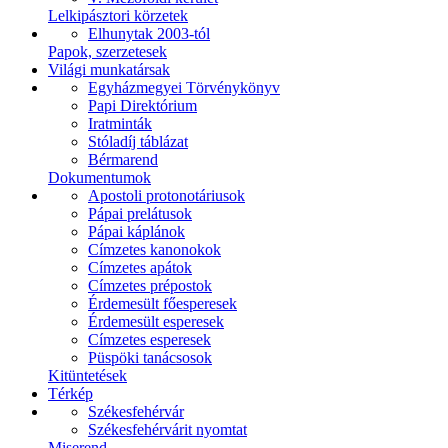
Lelkipásztori körzetek
Elhunytak 2003-tól
Papok, szerzetesek
Világi munkatársak
Egyházmegyei Törvénykönyv
Papi Direktórium
Iratminták
Stóladíj táblázat
Bérmarend
Dokumentumok
Apostoli protonotáriusok
Pápai prelátusok
Pápai káplánok
Címzetes kanonokok
Címzetes apátok
Címzetes prépostok
Érdemesült főesperesek
Érdemesült esperesek
Címzetes esperesek
Püspöki tanácsosok
Kitüntetések
Térkép
Székesfehérvár
Székesfehérvárit nyomtat
Miserend