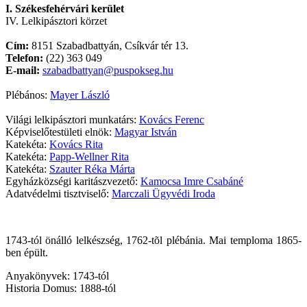
I. Székesfehérvári kerület
IV. Lelkipásztori körzet
Cím:
8151 Szabadbattyán, Csíkvár tér 13.
Telefon:
(22) 363 049
E-mail:
szabadbattyan@puspokseg.hu
Plébános:
Mayer László
Világi lelkipásztori munkatárs:
Kovács Ferenc
Képviselőtestületi elnök:
Magyar István
Katekéta:
Kovács Rita
Katekéta:
Papp-Wellner Rita
Katekéta:
Szauter Réka Márta
Egyházközségi karitászvezető:
Kamocsa Imre Csabáné
Adatvédelmi tisztviselő:
Marczali Ügyvédi Iroda
1743-tól önálló lelkészség, 1762-tõl plébánia. Mai temploma 1865-
ben épült.
Anyakönyvek: 1743-tól
Historia Domus: 1888-tól