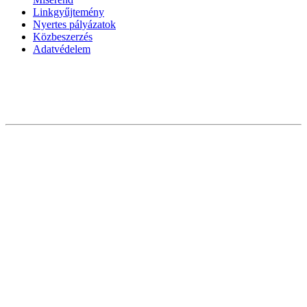
Linkgyűjtemény
Nyertes pályázatok
Közbeszerzés
Adatvédelem