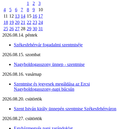
1
2
3
4
5
6
7
8
9
10
11
12
13
14
15
16
17
18
19
20
21
22
23
24
25
26
27
28
29
30
31
2026.08.14. péntek
Székesfehérvár fogadalmi szentmiséje
2026.08.15. szombat
Nagyboldogasszony ünnep - szentmise
2026.08.16. vasárnap
Szentmise és jegyesek megáldása az Ercsi
Nagyboldogasszony-napi búcsún
2026.08.20. csütörtök
Szent István király ünnepén szentmise Székesfehérváron
2026.08.27. csütörtök
Egyházmegyés papi zarándoklat