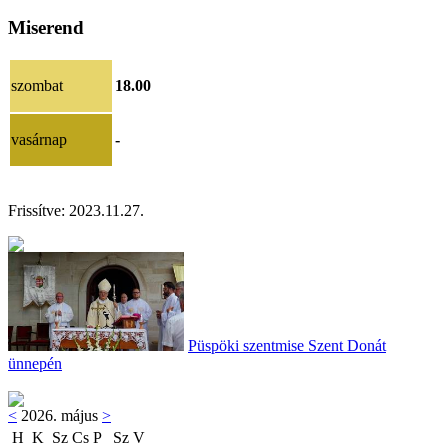
Miserend
szombat
18.00
vasárnap
-
Frissítve:
2023.11.27.
Püspöki szentmise Szent Donát
ünnepén
<
2026. május
>
H
K
Sz
Cs
P
Sz
V