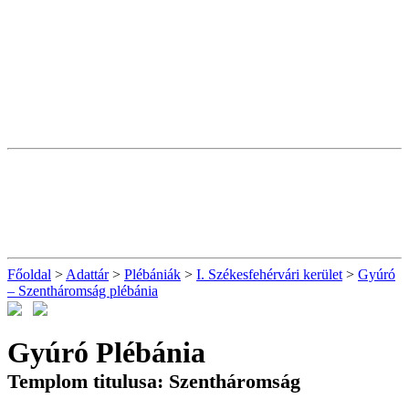
Főoldal
>
Adattár
>
Plébániák
>
I. Székesfehérvári kerület
>
Gyúró
– Szentháromság plébánia
Gyúró Plébánia
Templom titulusa: Szentháromság