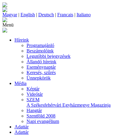
Magyar
|
English
|
Deutsch
|
Francais
|
Italiano
Menü
Híreink
Programajánló
Beszámolóink
Legutóbbi bejegyzések
Állandó híreink
Eseménynaptár
Keresés, szűrés
Ünnepkörök
Média
Képtár
Videótár
SZEM
A Székesfehérvári Egyházmegye Magazinja
Hangtár
Szentföld 2008
Napi evangélium
Adattár
Adattár