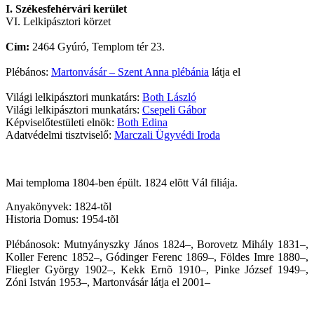
I. Székesfehérvári kerület
VI. Lelkipásztori körzet
Cím:
2464 Gyúró, Templom tér 23.
Plébános:
Martonvásár – Szent Anna plébánia
látja el
Világi lelkipásztori munkatárs:
Both László
Világi lelkipásztori munkatárs:
Csepeli Gábor
Képviselőtestületi elnök:
Both Edina
Adatvédelmi tisztviselő:
Marczali Ügyvédi Iroda
Mai temploma 1804-ben épült. 1824 elõtt Vál filiája.
Anyakönyvek: 1824-tõl
Historia Domus: 1954-tõl
Plébánosok: Mutnyányszky János 1824–, Borovetz Mihály 1831–,
Koller Ferenc 1852–, Gódinger Ferenc 1869–, Földes Imre 1880–,
Fliegler György 1902–, Kekk Ernõ 1910–, Pinke József 1949–,
Zóni István 1953–, Martonvásár látja el 2001–