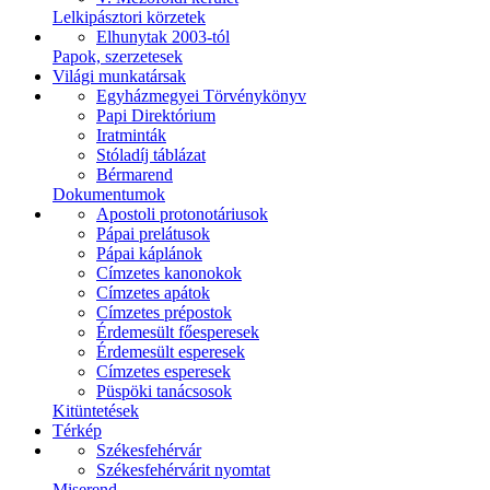
Lelkipásztori körzetek
Elhunytak 2003-tól
Papok, szerzetesek
Világi munkatársak
Egyházmegyei Törvénykönyv
Papi Direktórium
Iratminták
Stóladíj táblázat
Bérmarend
Dokumentumok
Apostoli protonotáriusok
Pápai prelátusok
Pápai káplánok
Címzetes kanonokok
Címzetes apátok
Címzetes prépostok
Érdemesült főesperesek
Érdemesült esperesek
Címzetes esperesek
Püspöki tanácsosok
Kitüntetések
Térkép
Székesfehérvár
Székesfehérvárit nyomtat
Miserend