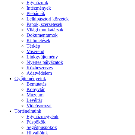
Egyházunk
Intézmények
Plébániák
Lelkipásztori körzetek
Papok, szerzetesek
Világi munkatársak
Dokumentumok
Kitüntetések
Térkép
Miserend
Linkgyűjtemény
Nyertes pályázatok
Közbeszerzés
Adatvédelem
Gyűjteményeink
Bemutatás
Könyvtár
Múzeum
Levéltár
Videósorozat
Történelmünk
Egyházmegyénk
Püspökök
Segédpüspökök
Hitvallóink