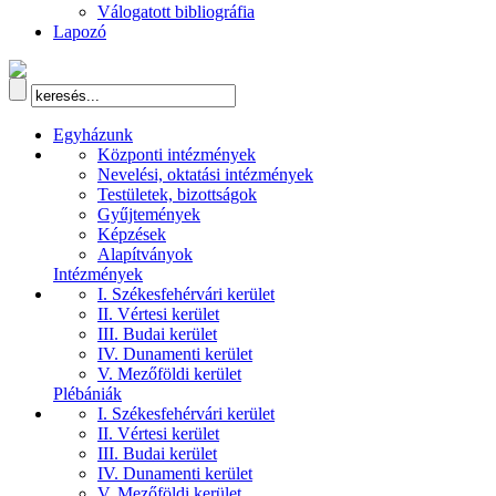
Válogatott bibliográfia
Lapozó
Egyházunk
Központi intézmények
Nevelési, oktatási intézmények
Testületek, bizottságok
Gyűjtemények
Képzések
Alapítványok
Intézmények
I. Székesfehérvári kerület
II. Vértesi kerület
III. Budai kerület
IV. Dunamenti kerület
V. Mezőföldi kerület
Plébániák
I. Székesfehérvári kerület
II. Vértesi kerület
III. Budai kerület
IV. Dunamenti kerület
V. Mezőföldi kerület