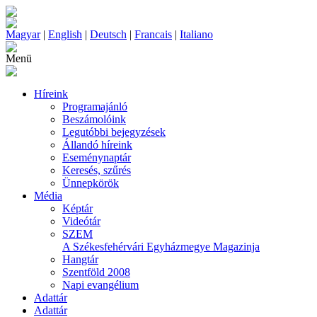
Magyar
|
English
|
Deutsch
|
Francais
|
Italiano
Menü
Híreink
Programajánló
Beszámolóink
Legutóbbi bejegyzések
Állandó híreink
Eseménynaptár
Keresés, szűrés
Ünnepkörök
Média
Képtár
Videótár
SZEM
A Székesfehérvári Egyházmegye Magazinja
Hangtár
Szentföld 2008
Napi evangélium
Adattár
Adattár