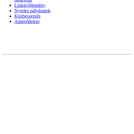
Linkgyűjtemény
Nyertes pályázatok
Közbeszerzés
Adatvédelem