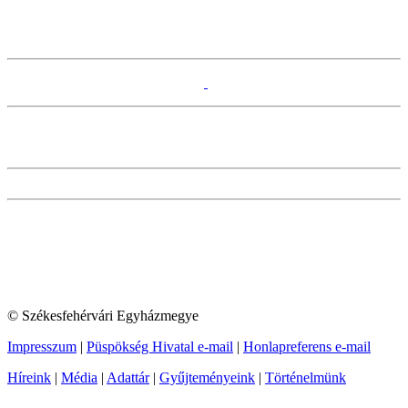
© Székesfehérvári Egyházmegye
Impresszum
|
Püspökség Hivatal e-mail
|
Honlapreferens e-mail
Híreink
|
Média
|
Adattár
|
Gyűjteményeink
|
Történelmünk