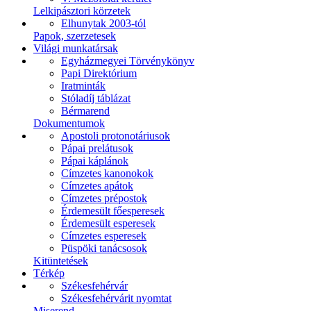
Lelkipásztori körzetek
Elhunytak 2003-tól
Papok, szerzetesek
Világi munkatársak
Egyházmegyei Törvénykönyv
Papi Direktórium
Iratminták
Stóladíj táblázat
Bérmarend
Dokumentumok
Apostoli protonotáriusok
Pápai prelátusok
Pápai káplánok
Címzetes kanonokok
Címzetes apátok
Címzetes prépostok
Érdemesült főesperesek
Érdemesült esperesek
Címzetes esperesek
Püspöki tanácsosok
Kitüntetések
Térkép
Székesfehérvár
Székesfehérvárit nyomtat
Miserend