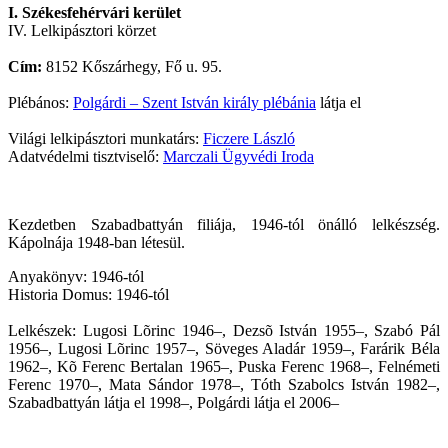
I. Székesfehérvári kerület
IV. Lelkipásztori körzet
Cím:
8152 Kőszárhegy, Fő u. 95.
Plébános:
Polgárdi – Szent István király plébánia
látja el
Világi lelkipásztori munkatárs:
Ficzere László
Adatvédelmi tisztviselő:
Marczali Ügyvédi Iroda
Kezdetben Szabadbattyán filiája, 1946-tól önálló lelkészség.
Kápolnája 1948-ban létesül.
Anyakönyv: 1946-tól
Historia Domus: 1946-tól
Lelkészek: Lugosi Lõrinc 1946–, Dezsõ István 1955–, Szabó Pál
1956–, Lugosi Lõrinc 1957–, Söveges Aladár 1959–, Farárik Béla
1962–, Kõ Ferenc Bertalan 1965–, Puska Ferenc 1968–, Felnémeti
Ferenc 1970–, Mata Sándor 1978–, Tóth Szabolcs István 1982–,
Szabadbattyán látja el 1998–, Polgárdi látja el 2006–