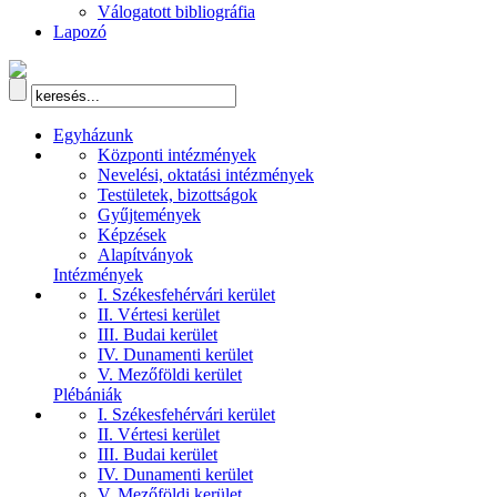
Válogatott bibliográfia
Lapozó
Egyházunk
Központi intézmények
Nevelési, oktatási intézmények
Testületek, bizottságok
Gyűjtemények
Képzések
Alapítványok
Intézmények
I. Székesfehérvári kerület
II. Vértesi kerület
III. Budai kerület
IV. Dunamenti kerület
V. Mezőföldi kerület
Plébániák
I. Székesfehérvári kerület
II. Vértesi kerület
III. Budai kerület
IV. Dunamenti kerület
V. Mezőföldi kerület