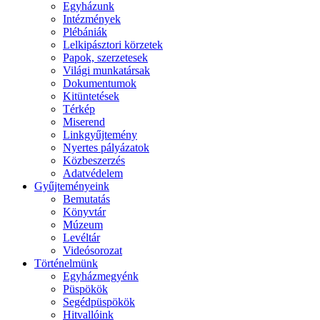
Egyházunk
Intézmények
Plébániák
Lelkipásztori körzetek
Papok, szerzetesek
Világi munkatársak
Dokumentumok
Kitüntetések
Térkép
Miserend
Linkgyűjtemény
Nyertes pályázatok
Közbeszerzés
Adatvédelem
Gyűjteményeink
Bemutatás
Könyvtár
Múzeum
Levéltár
Videósorozat
Történelmünk
Egyházmegyénk
Püspökök
Segédpüspökök
Hitvallóink