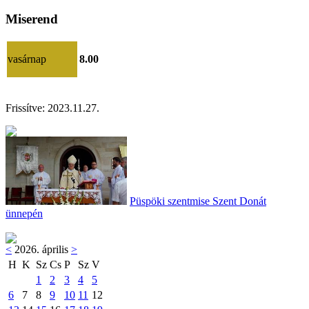
Miserend
vasárnap
8.00
Frissítve:
2023.11.27.
Püspöki szentmise Szent Donát
ünnepén
<
2026. április
>
H
K
Sz
Cs
P
Sz
V
1
2
3
4
5
6
7
8
9
10
11
12