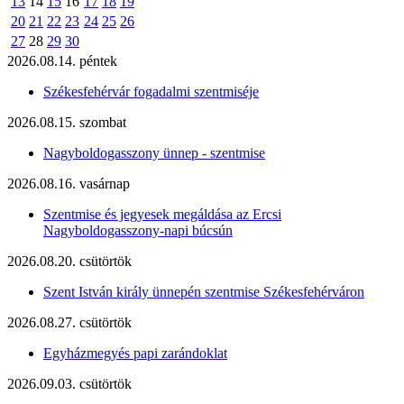
13
14
15
16
17
18
19
20
21
22
23
24
25
26
27
28
29
30
2026.08.14. péntek
Székesfehérvár fogadalmi szentmiséje
2026.08.15. szombat
Nagyboldogasszony ünnep - szentmise
2026.08.16. vasárnap
Szentmise és jegyesek megáldása az Ercsi
Nagyboldogasszony-napi búcsún
2026.08.20. csütörtök
Szent István király ünnepén szentmise Székesfehérváron
2026.08.27. csütörtök
Egyházmegyés papi zarándoklat
2026.09.03. csütörtök