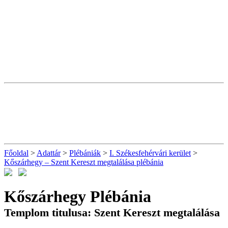
Főoldal
>
Adattár
>
Plébániák
>
I. Székesfehérvári kerület
>
Kőszárhegy – Szent Kereszt megtalálása plébánia
Kőszárhegy Plébánia
Templom titulusa: Szent Kereszt megtalálása