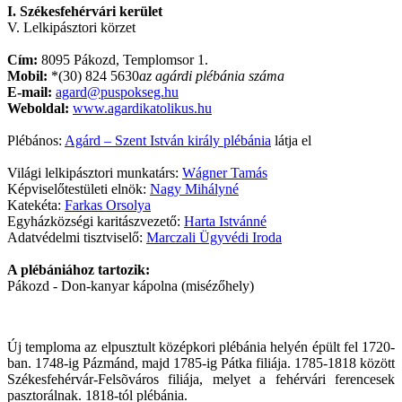
I. Székesfehérvári kerület
V. Lelkipásztori körzet
Cím:
8095 Pákozd, Templomsor 1.
Mobil:
*(30) 824 5630
az agárdi plébánia száma
E-mail:
agard@puspokseg.hu
Weboldal:
www.agardikatolikus.hu
Plébános:
Agárd – Szent István király plébánia
látja el
Világi lelkipásztori munkatárs:
Wágner Tamás
Képviselőtestületi elnök:
Nagy Mihályné
Katekéta:
Farkas Orsolya
Egyházközségi karitászvezető:
Harta Istvánné
Adatvédelmi tisztviselő:
Marczali Ügyvédi Iroda
A plébániához tartozik:
Pákozd - Don-kanyar kápolna (misézőhely)
Új temploma az elpusztult középkori plébánia helyén épült fel 1720-
ban. 1748-ig Pázmánd, majd 1785-ig Pátka filiája. 1785-1818 között
Székesfehérvár-Felsõváros filiája, melyet a fehérvári ferencesek
pasztorálnak. 1818-tól plébánia.