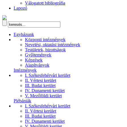
Válogatott bibliográfia
Lapozó
Egyházunk
Központi intézmények
Nevelési, oktatási intézmények
Testületek, bizottságok
Gyűjtemények
Képzések
Alapítványok
Intézmények
I. Székesfehérvári kerület
II. Vértesi kerület
III. Budai kerület
IV. Dunamenti kerület
V. Mezőföldi kerület
Plébániák
I. Székesfehérvári kerület
II. Vértesi kerület
III. Budai kerület
IV. Dunamenti kerület
V. Mezőföldi kerület