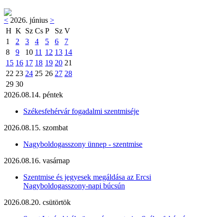
<
2026. június
>
H
K
Sz
Cs
P
Sz
V
1
2
3
4
5
6
7
8
9
10
11
12
13
14
15
16
17
18
19
20
21
22
23
24
25
26
27
28
29
30
2026.08.14. péntek
Székesfehérvár fogadalmi szentmiséje
2026.08.15. szombat
Nagyboldogasszony ünnep - szentmise
2026.08.16. vasárnap
Szentmise és jegyesek megáldása az Ercsi
Nagyboldogasszony-napi búcsún
2026.08.20. csütörtök