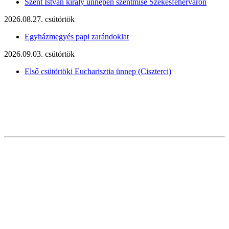
Szent István király ünnepén szentmise Székesfehérváron
2026.08.27. csütörtök
Egyházmegyés papi zarándoklat
2026.09.03. csütörtök
Első csütörtöki Eucharisztia ünnep (Ciszterci)