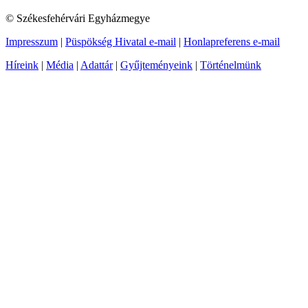
© Székesfehérvári Egyházmegye
Impresszum
|
Püspökség Hivatal e-mail
|
Honlapreferens e-mail
Híreink
|
Média
|
Adattár
|
Gyűjteményeink
|
Történelmünk