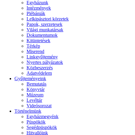
Egyházunk
Intézmények
Plébániák
Lelkipásztori körzetek
Papok, szerzetesek
Világi munkatársak
Dokumentumok
Kitüntetések
Térkép
Miserend
Linkgyűjtemény
Nyertes pályázatok
Közbeszerzés
Adatvédelem
Gyűjteményeink
Bemutatás
Könyvtár
Múzeum
Levéltár
Videósorozat
Történelmünk
Egyházmegyénk
Püspökök
Segédpüspökök
Hitvallóink