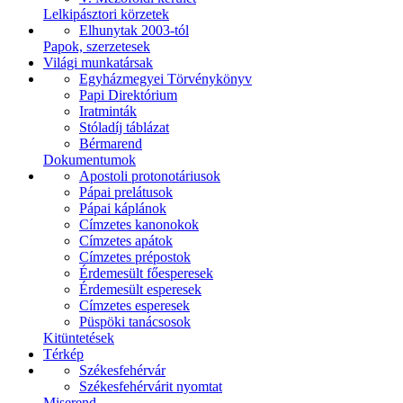
Lelkipásztori körzetek
Elhunytak 2003-tól
Papok, szerzetesek
Világi munkatársak
Egyházmegyei Törvénykönyv
Papi Direktórium
Iratminták
Stóladíj táblázat
Bérmarend
Dokumentumok
Apostoli protonotáriusok
Pápai prelátusok
Pápai káplánok
Címzetes kanonokok
Címzetes apátok
Címzetes prépostok
Érdemesült főesperesek
Érdemesült esperesek
Címzetes esperesek
Püspöki tanácsosok
Kitüntetések
Térkép
Székesfehérvár
Székesfehérvárit nyomtat
Miserend