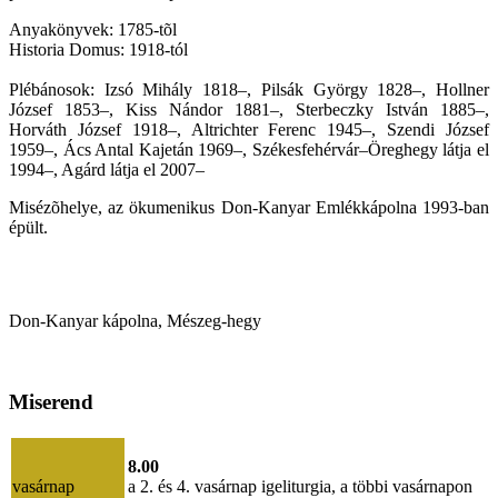
Anyakönyvek: 1785-tõl
Historia Domus: 1918-tól
Plébánosok: Izsó Mihály 1818–, Pilsák György 1828–, Hollner
József 1853–, Kiss Nándor 1881–, Sterbeczky István 1885–,
Horváth József 1918–, Altrichter Ferenc 1945–, Szendi József
1959–, Ács Antal Kajetán 1969–, Székesfehérvár–Öreghegy látja el
1994–, Agárd látja el 2007–
Misézõhelye, az ökumenikus Don-Kanyar Emlékkápolna 1993-ban
épült.
Don-Kanyar kápolna, Mészeg-hegy
Miserend
8.00
vasárnap
a 2. és 4. vasárnap igeliturgia, a többi vasárnapon