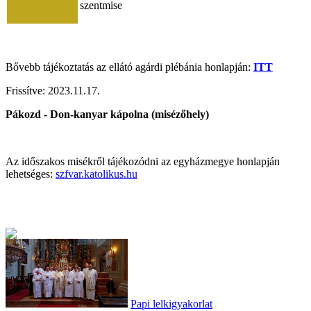
szentmise
Bővebb tájékoztatás az ellátó agárdi plébánia honlapján:
ITT
Frissítve:
2023.11.17.
Pákozd - Don-kanyar kápolna (misézőhely)
Az időszakos misékről tájékozódni az egyházmegye honlapján
lehetséges:
szfvar.katolikus.hu
Papi lelkigyakorlat