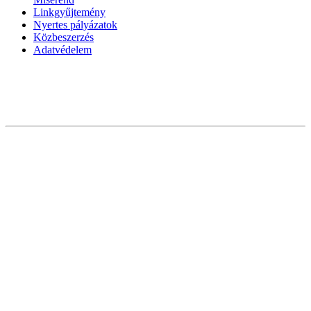
Linkgyűjtemény
Nyertes pályázatok
Közbeszerzés
Adatvédelem