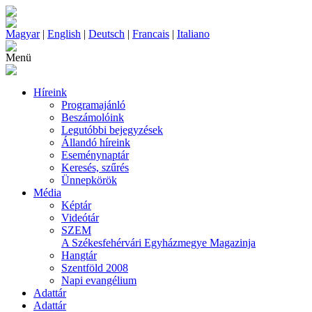
Magyar
|
English
|
Deutsch
|
Francais
|
Italiano
Menü
Híreink
Programajánló
Beszámolóink
Legutóbbi bejegyzések
Állandó híreink
Eseménynaptár
Keresés, szűrés
Ünnepkörök
Média
Képtár
Videótár
SZEM
A Székesfehérvári Egyházmegye Magazinja
Hangtár
Szentföld 2008
Napi evangélium
Adattár
Adattár