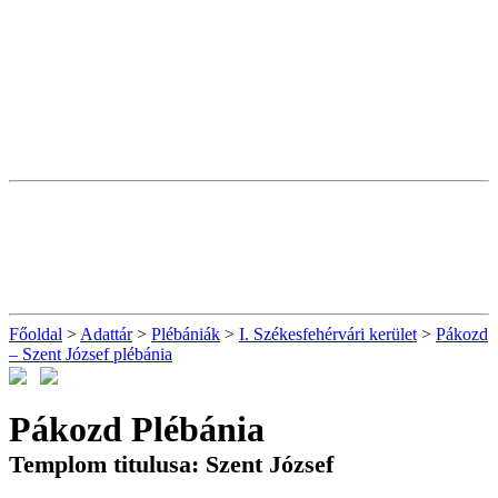
Főoldal
>
Adattár
>
Plébániák
>
I. Székesfehérvári kerület
>
Pákozd
– Szent József plébánia
Pákozd Plébánia
Templom titulusa: Szent József