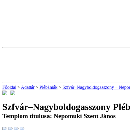
Főoldal
>
Adattár
>
Plébániák
>
Szfvár–Nagyboldogasszony – Nepom
Szfvár–Nagyboldogasszony Plé
Templom titulusa: Nepomuki Szent János