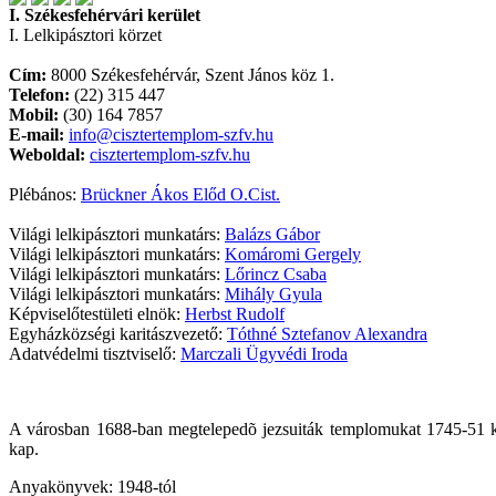
I. Székesfehérvári kerület
I. Lelkipásztori körzet
Cím:
8000 Székesfehérvár, Szent János köz 1.
Telefon:
(22) 315 447
Mobil:
(30) 164 7857
E-mail:
info@cisztertemplom-szfv.hu
Weboldal:
cisztertemplom-szfv.hu
Plébános:
Brückner Ákos Előd O.Cist.
Világi lelkipásztori munkatárs:
Balázs Gábor
Világi lelkipásztori munkatárs:
Komáromi Gergely
Világi lelkipásztori munkatárs:
Lőrincz Csaba
Világi lelkipásztori munkatárs:
Mihály Gyula
Képviselőtestületi elnök:
Herbst Rudolf
Egyházközségi karitászvezető:
Tóthné Sztefanov Alexandra
Adatvédelmi tisztviselő:
Marczali Ügyvédi Iroda
A városban 1688-ban megtelepedõ jezsuiták templomukat 1745-51 közöt
kap.
Anyakönyvek: 1948-tól