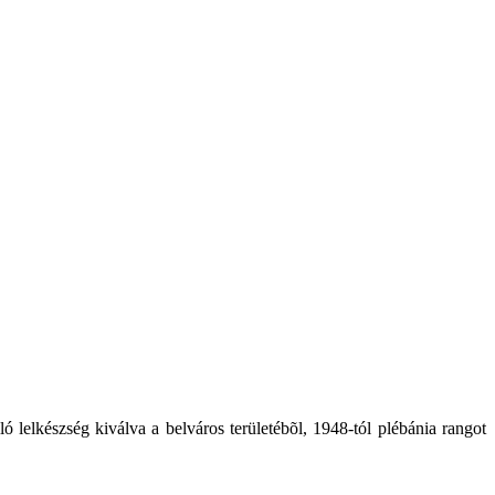
 lelkészség kiválva a belváros területébõl, 1948-tól plébánia rangot