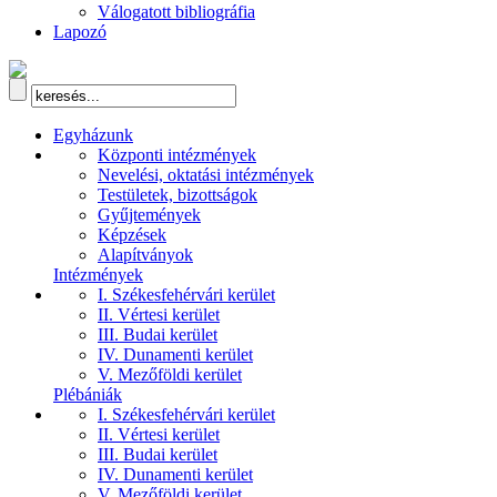
Válogatott bibliográfia
Lapozó
Egyházunk
Központi intézmények
Nevelési, oktatási intézmények
Testületek, bizottságok
Gyűjtemények
Képzések
Alapítványok
Intézmények
I. Székesfehérvári kerület
II. Vértesi kerület
III. Budai kerület
IV. Dunamenti kerület
V. Mezőföldi kerület
Plébániák
I. Székesfehérvári kerület
II. Vértesi kerület
III. Budai kerület
IV. Dunamenti kerület
V. Mezőföldi kerület