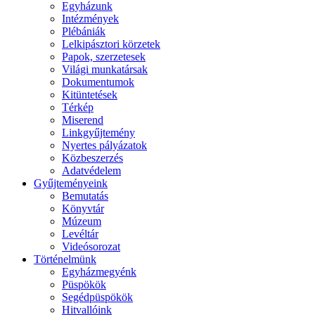
Egyházunk
Intézmények
Plébániák
Lelkipásztori körzetek
Papok, szerzetesek
Világi munkatársak
Dokumentumok
Kitüntetések
Térkép
Miserend
Linkgyűjtemény
Nyertes pályázatok
Közbeszerzés
Adatvédelem
Gyűjteményeink
Bemutatás
Könyvtár
Múzeum
Levéltár
Videósorozat
Történelmünk
Egyházmegyénk
Püspökök
Segédpüspökök
Hitvallóink