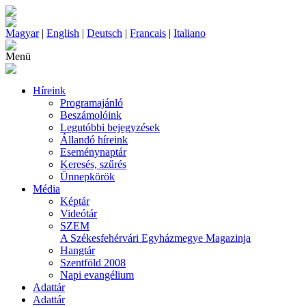
Magyar
|
English
|
Deutsch
|
Francais
|
Italiano
Menü
Híreink
Programajánló
Beszámolóink
Legutóbbi bejegyzések
Állandó híreink
Eseménynaptár
Keresés, szűrés
Ünnepkörök
Média
Képtár
Videótár
SZEM
A Székesfehérvári Egyházmegye Magazinja
Hangtár
Szentföld 2008
Napi evangélium
Adattár
Adattár