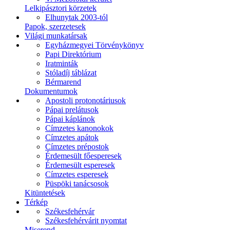
Lelkipásztori körzetek
Elhunytak 2003-tól
Papok, szerzetesek
Világi munkatársak
Egyházmegyei Törvénykönyv
Papi Direktórium
Iratminták
Stóladíj táblázat
Bérmarend
Dokumentumok
Apostoli protonotáriusok
Pápai prelátusok
Pápai káplánok
Címzetes kanonokok
Címzetes apátok
Címzetes prépostok
Érdemesült főesperesek
Érdemesült esperesek
Címzetes esperesek
Püspöki tanácsosok
Kitüntetések
Térkép
Székesfehérvár
Székesfehérvárit nyomtat
Miserend