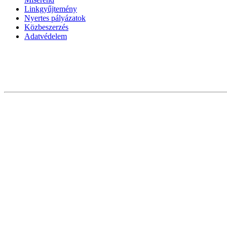
Linkgyűjtemény
Nyertes pályázatok
Közbeszerzés
Adatvédelem