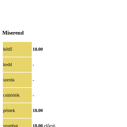
Miserend
hétfő
18.00
kedd
-
szerda
-
csütörtök
-
péntek
18.00
szombat
18.00
előesti