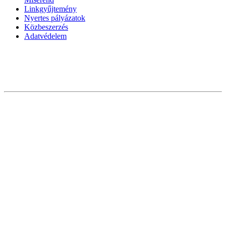
Linkgyűjtemény
Nyertes pályázatok
Közbeszerzés
Adatvédelem