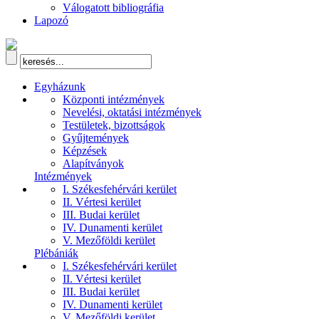
Válogatott bibliográfia
Lapozó
Egyházunk
Központi intézmények
Nevelési, oktatási intézmények
Testületek, bizottságok
Gyűjtemények
Képzések
Alapítványok
Intézmények
I. Székesfehérvári kerület
II. Vértesi kerület
III. Budai kerület
IV. Dunamenti kerület
V. Mezőföldi kerület
Plébániák
I. Székesfehérvári kerület
II. Vértesi kerület
III. Budai kerület
IV. Dunamenti kerület
V. Mezőföldi kerület