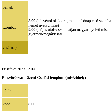
péntek
-
8.00
(húsvéttól októberig minden hónap első szomba
német nyelvű mise)
szombat
9.00
(május utolsó szombatján magyar nyelvű mise
gyermek-megáldással)
vasárnap
-
Frissítve:
2023.12.04.
Pilisvörösvár - Szent Család templom (misézőhely)
hétfő
-
kedd
8.00