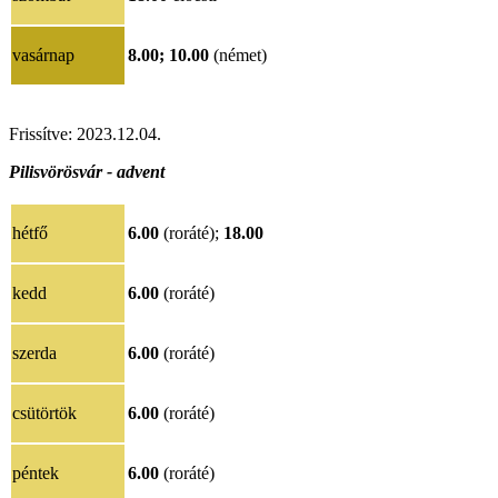
vasárnap
8.00;
10.00
(német)
Frissítve: 2023.12.04.
Pilisvörösvár - advent
hétfő
6.00
(roráté);
18.00
kedd
6.00
(roráté)
szerda
6.00
(roráté)
csütörtök
6.00
(roráté)
péntek
6.00
(roráté)