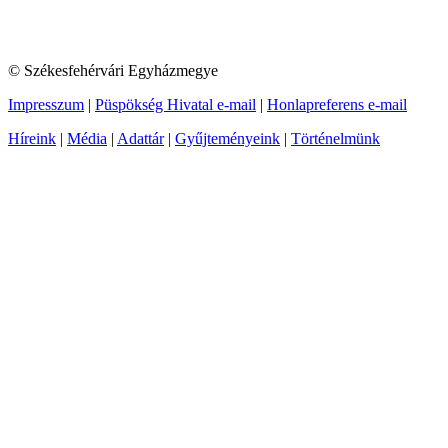
© Székesfehérvári Egyházmegye
Impresszum
|
Püspökség Hivatal e-mail
|
Honlapreferens e-mail
Híreink
|
Média
|
Adattár
|
Gyűjteményeink
|
Történelmünk