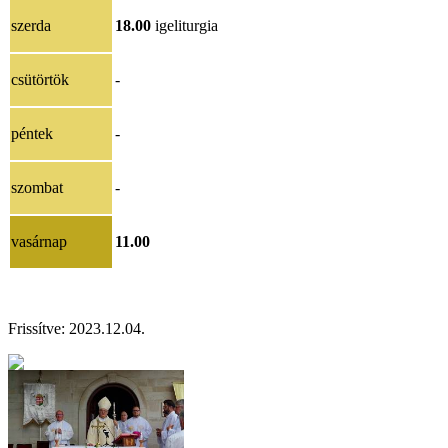
szerda
18.00
igeliturgia
csütörtök
-
péntek
-
szombat
-
vasárnap
11.00
Frissítve:
2023.12.04.