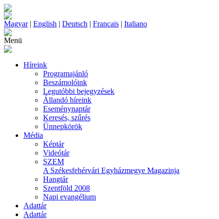
Magyar
|
English
|
Deutsch
|
Francais
|
Italiano
Menü
Híreink
Programajánló
Beszámolóink
Legutóbbi bejegyzések
Állandó híreink
Eseménynaptár
Keresés, szűrés
Ünnepkörök
Média
Képtár
Videótár
SZEM
A Székesfehérvári Egyházmegye Magazinja
Hangtár
Szentföld 2008
Napi evangélium
Adattár
Adattár