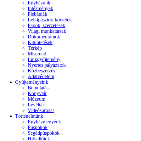
Egyházunk
Intézmények
Plébániák
Lelkipásztori körzetek
Papok, szerzetesek
Világi munkatársak
Dokumentumok
Kitüntetések
Térkép
Miserend
Linkgyűjtemény
Nyertes pályázatok
Közbeszerzés
Adatvédelem
Gyűjteményeink
Bemutatás
Könyvtár
Múzeum
Levéltár
Videósorozat
Történelmünk
Egyházmegyénk
Püspökök
Segédpüspökök
Hitvallóink