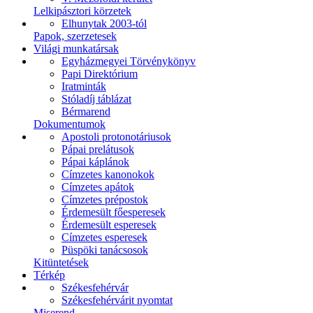
Lelkipásztori körzetek
Elhunytak 2003-tól
Papok, szerzetesek
Világi munkatársak
Egyházmegyei Törvénykönyv
Papi Direktórium
Iratminták
Stóladíj táblázat
Bérmarend
Dokumentumok
Apostoli protonotáriusok
Pápai prelátusok
Pápai káplánok
Címzetes kanonokok
Címzetes apátok
Címzetes prépostok
Érdemesült főesperesek
Érdemesült esperesek
Címzetes esperesek
Püspöki tanácsosok
Kitüntetések
Térkép
Székesfehérvár
Székesfehérvárit nyomtat
Miserend