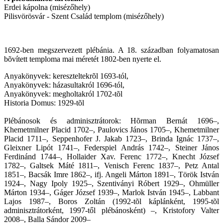
Erdei kápolna (misézőhely)
Pilisvörösvár - Szent Család templom (misézőhely)
1692-ben megszervezett plébánia. A 18. században folyamatosan
bõvített temploma mai méretét 1802-ben nyerte el.
Anyakönyvek: kereszteltekrõl 1693-tól,
Anyakönyvek: házasultakról 1696-tól,
Anyakönyvek: megholtakról 1702-tõl
Historia Domus: 1929-tõl
Plébánosok és adminisztrátorok: Hõrman Bernát 1696–,
Khemetmilner Placid 1702–, Paulovics János 1705–, Khemetmilner
Placid 1711–, Seppenhofer J. Jakab 1723–, Brinda Ignác 1737–,
Gleixner Lipót 1741–, Federspiel András 1742–, Steiner János
Ferdinánd 1744–, Hollaider Xav. Ferenc 1772–, Knecht József
1782–, Galtsek Máté 1811–, Venisch Ferenc 1837–, Petz Antal
1851–, Bacsák Imre 1862–, ifj. Angeli Márton 1891–, Török István
1924–, Nagy Ipoly 1925–, Szentiványi Róbert 1929–, Ohmüller
Márton 1934–, Gáger József 1939–, Marlok István 1945–, Labbant
Lajos 1987–, Boros Zoltán (1992-tõl káplánként, 1995-tõl
adminisztrátorként, 1997-től plébánosként) –, Kristofory Valter
2008–, Balla Sándor 2009–