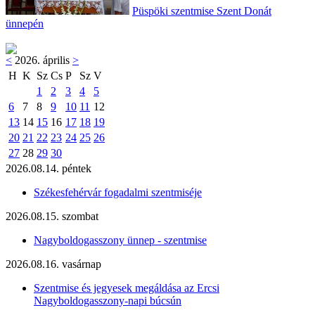
Püspöki szentmise Szent Donát
ünnepén
<
2026. április
>
H
K
Sz
Cs
P
Sz
V
1
2
3
4
5
6
7
8
9
10
11
12
13
14
15
16
17
18
19
20
21
22
23
24
25
26
27
28
29
30
2026.08.14. péntek
Székesfehérvár fogadalmi szentmiséje
2026.08.15. szombat
Nagyboldogasszony ünnep - szentmise
2026.08.16. vasárnap
Szentmise és jegyesek megáldása az Ercsi
Nagyboldogasszony-napi búcsún