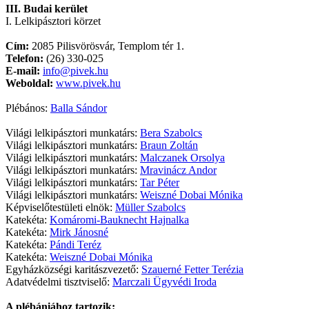
III. Budai kerület
I. Lelkipásztori körzet
Cím:
2085 Pilisvörösvár, Templom tér 1.
Telefon:
(26) 330-025
E-mail:
info@pivek.hu
Weboldal:
www.pivek.hu
Plébános:
Balla Sándor
Világi lelkipásztori munkatárs:
Bera Szabolcs
Világi lelkipásztori munkatárs:
Braun Zoltán
Világi lelkipásztori munkatárs:
Malczanek Orsolya
Világi lelkipásztori munkatárs:
Mravinácz Andor
Világi lelkipásztori munkatárs:
Tar Péter
Világi lelkipásztori munkatárs:
Weiszné Dobai Mónika
Képviselőtestületi elnök:
Müller Szabolcs
Katekéta:
Komáromi-Bauknecht Hajnalka
Katekéta:
Mirk Jánosné
Katekéta:
Pándi Teréz
Katekéta:
Weiszné Dobai Mónika
Egyházközségi karitászvezető:
Szauerné Fetter Terézia
Adatvédelmi tisztviselő:
Marczali Ügyvédi Iroda
A plébániához tartozik: