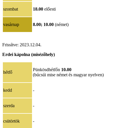
szombat
18.00
előesti
vasárnap
8.00;
10.00
(német)
Frissítve:
2023.12.04.
Erdei kápolna (misézőhely)
Pünkösdhétfőn
10.00
hétfő
(búcsúi mise német és magyar nyelven)
kedd
-
szerda
-
csütörtök
-