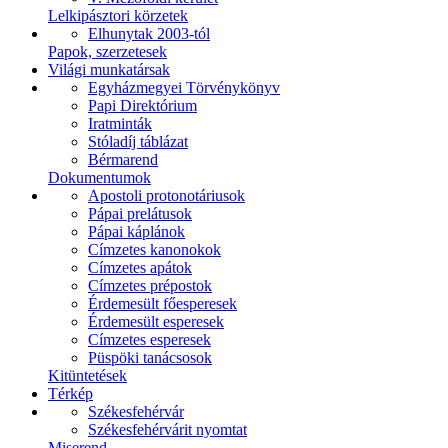
Lelkipásztori körzetek
Elhunytak 2003-tól
Papok, szerzetesek
Világi munkatársak
Egyházmegyei Törvénykönyv
Papi Direktórium
Iratminták
Stóladíj táblázat
Bérmarend
Dokumentumok
Apostoli protonotáriusok
Pápai prelátusok
Pápai káplánok
Címzetes kanonokok
Címzetes apátok
Címzetes prépostok
Érdemesült főesperesek
Érdemesült esperesek
Címzetes esperesek
Püspöki tanácsosok
Kitüntetések
Térkép
Székesfehérvár
Székesfehérvárit nyomtat
Miserend