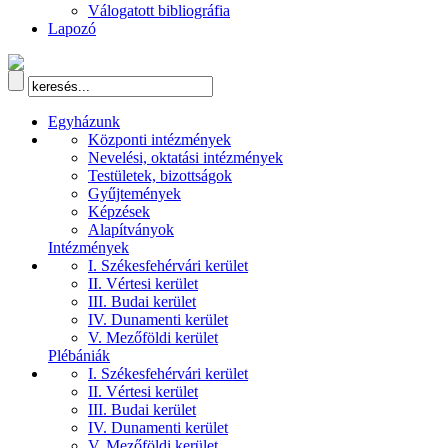
Válogatott bibliográfia
Lapozó
Egyházunk
Központi intézmények
Nevelési, oktatási intézmények
Testületek, bizottságok
Gyűjtemények
Képzések
Alapítványok
Intézmények
I. Székesfehérvári kerület
II. Vértesi kerület
III. Budai kerület
IV. Dunamenti kerület
V. Mezőföldi kerület
Plébániák
I. Székesfehérvári kerület
II. Vértesi kerület
III. Budai kerület
IV. Dunamenti kerület
V. Mezőföldi kerület