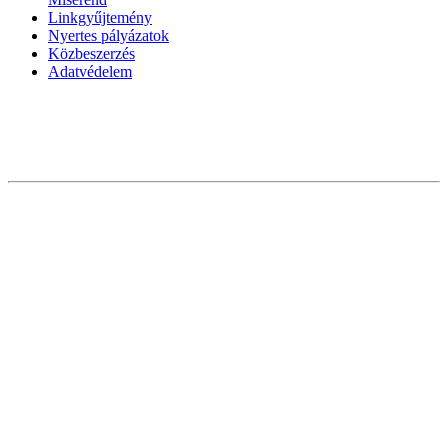
Linkgyűjtemény
Nyertes pályázatok
Közbeszerzés
Adatvédelem