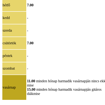
hétfő
7.00
kedd
-
szerda
-
csütörtök
7.00
péntek
-
szombat
-
11.00
minden hónap harmadik vasárnapján nincs ek
mise
vasárnap
15.00
minden hónap harmadik vasárnapján gitáros
diákmise