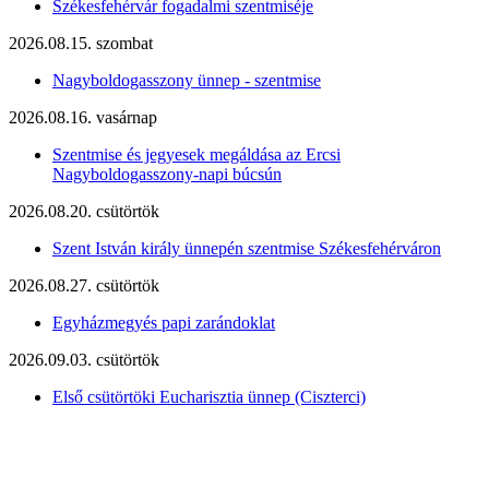
Székesfehérvár fogadalmi szentmiséje
2026.08.15. szombat
Nagyboldogasszony ünnep - szentmise
2026.08.16. vasárnap
Szentmise és jegyesek megáldása az Ercsi
Nagyboldogasszony-napi búcsún
2026.08.20. csütörtök
Szent István király ünnepén szentmise Székesfehérváron
2026.08.27. csütörtök
Egyházmegyés papi zarándoklat
2026.09.03. csütörtök
Első csütörtöki Eucharisztia ünnep (Ciszterci)