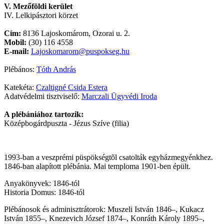
V. Mezőföldi kerület
IV. Lelkipásztori körzet
Cím:
8136 Lajoskomárom, Ozorai u. 2.
Mobil:
(30) 116 4558
E-mail:
Lajoskomarom@puspokseg.hu
Plébános:
Tóth András
Katekéta:
Czaltigné Csida Estera
Adatvédelmi tisztviselő:
Marczali Ügyvédi Iroda
A plébániához tartozik:
Középbogárdpuszta - Jézus Szíve (filia)
1993-ban a veszprémi püspökségtõl csatolták egyházmegyénkhez.
1846-ban alapított plébánia. Mai temploma 1901-ben épült.
Anyakönyvek: 1846-tól
Historia Domus: 1846-tól
Plébánosok és adminisztrátorok: Muszeli István 1846–, Kukacz
István 1855–, Knezevich József 1874–, Konráth Károly 1895–,