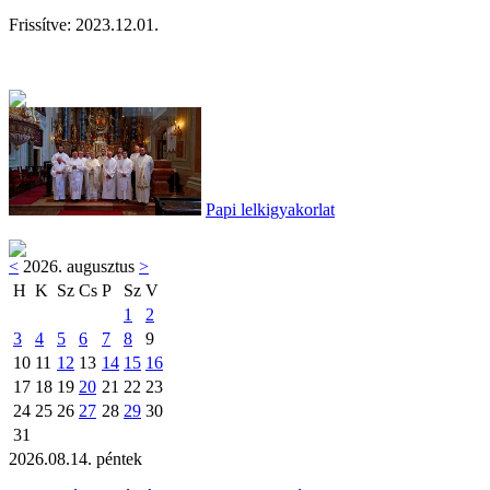
Frissítve: 202
3.12.01.
Papi lelkigyakorlat
<
2026. augusztus
>
H
K
Sz
Cs
P
Sz
V
1
2
3
4
5
6
7
8
9
10
11
12
13
14
15
16
17
18
19
20
21
22
23
24
25
26
27
28
29
30
31
2026.08.14. péntek