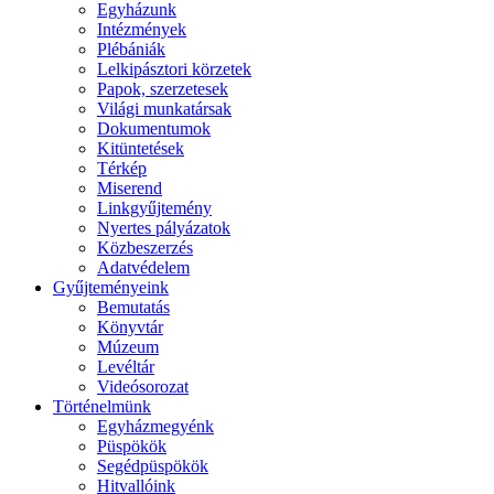
Egyházunk
Intézmények
Plébániák
Lelkipásztori körzetek
Papok, szerzetesek
Világi munkatársak
Dokumentumok
Kitüntetések
Térkép
Miserend
Linkgyűjtemény
Nyertes pályázatok
Közbeszerzés
Adatvédelem
Gyűjteményeink
Bemutatás
Könyvtár
Múzeum
Levéltár
Videósorozat
Történelmünk
Egyházmegyénk
Püspökök
Segédpüspökök
Hitvallóink