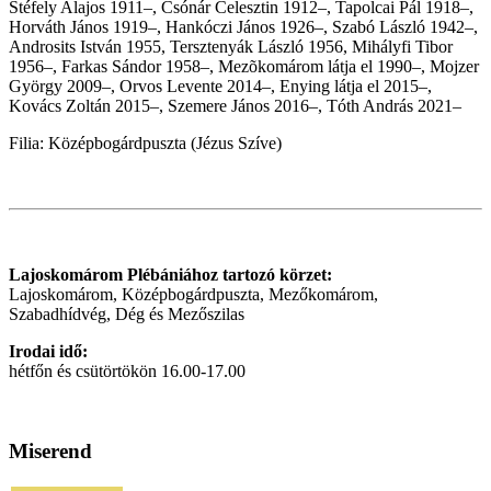
Stéfely Alajos 1911–, Csónár Celesztin 1912–, Tapolcai Pál 1918–,
Horváth János 1919–, Hankóczi János 1926–, Szabó László 1942–,
Androsits István 1955, Tersztenyák László 1956, Mihályfi Tibor
1956–, Farkas Sándor 1958–, Mezõkomárom látja el 1990–, Mojzer
György 2009–, Orvos Levente 2014–, Enying látja el 2015–,
Kovács Zoltán 2015–, Szemere János 2016–, Tóth András
2021–
Filia: Középbogárdpuszta (Jézus Szíve)
Lajoskomárom Plébániához tartozó körzet:
Lajoskomárom, Középbogárdpuszta, Mezőkomárom,
Szabadhídvég, Dég és Mezőszilas
Irodai idő:
hétfőn és csütörtökön
16.00-17.00
Miserend