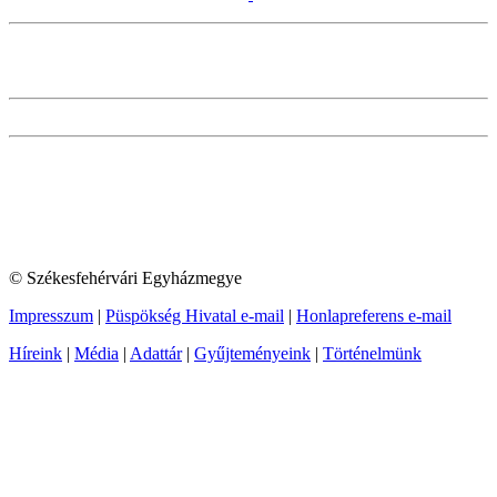
© Székesfehérvári Egyházmegye
Impresszum
|
Püspökség Hivatal e-mail
|
Honlapreferens e-mail
Híreink
|
Média
|
Adattár
|
Gyűjteményeink
|
Történelmünk