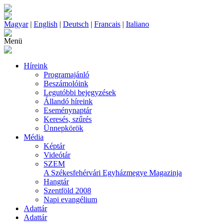
Magyar
|
English
|
Deutsch
|
Francais
|
Italiano
Menü
Híreink
Programajánló
Beszámolóink
Legutóbbi bejegyzések
Állandó híreink
Eseménynaptár
Keresés, szűrés
Ünnepkörök
Média
Képtár
Videótár
SZEM
A Székesfehérvári Egyházmegye Magazinja
Hangtár
Szentföld 2008
Napi evangélium
Adattár
Adattár