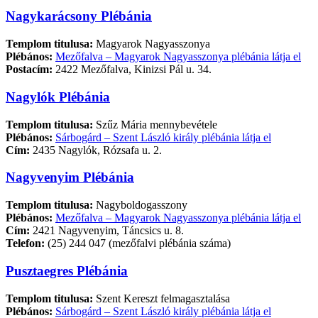
Nagykarácsony Plébánia
Templom titulusa:
Magyarok Nagyasszonya
Plébános:
Mezőfalva – Magyarok Nagyasszonya plébánia látja el
Postacím:
2422 Mezőfalva, Kinizsi Pál u. 34.
Nagylók Plébánia
Templom titulusa:
Szűz Mária mennybevétele
Plébános:
Sárbogárd – Szent László király plébánia látja el
Cím:
2435 Nagylók, Rózsafa u. 2.
Nagyvenyim Plébánia
Templom titulusa:
Nagyboldogasszony
Plébános:
Mezőfalva – Magyarok Nagyasszonya plébánia látja el
Cím:
2421 Nagyvenyim, Táncsics u. 8.
Telefon:
(25) 244 047 (mezőfalvi plébánia száma)
Pusztaegres Plébánia
Templom titulusa:
Szent Kereszt felmagasztalása
Plébános:
Sárbogárd – Szent László király plébánia látja el