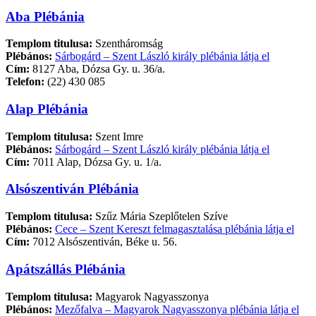
Aba Plébánia
Templom titulusa:
Szentháromság
Plébános:
Sárbogárd – Szent László király plébánia látja el
Cím:
8127 Aba, Dózsa Gy. u. 36/a.
Telefon:
(22) 430 085
Alap Plébánia
Templom titulusa:
Szent Imre
Plébános:
Sárbogárd – Szent László király plébánia látja el
Cím:
7011 Alap, Dózsa Gy. u. 1/a.
Alsószentiván Plébánia
Templom titulusa:
Szűz Mária Szeplőtelen Szíve
Plébános:
Cece – Szent Kereszt felmagasztalása plébánia látja el
Cím:
7012 Alsószentiván, Béke u. 56.
Apátszállás Plébánia
Templom titulusa:
Magyarok Nagyasszonya
Plébános:
Mezőfalva – Magyarok Nagyasszonya plébánia látja el