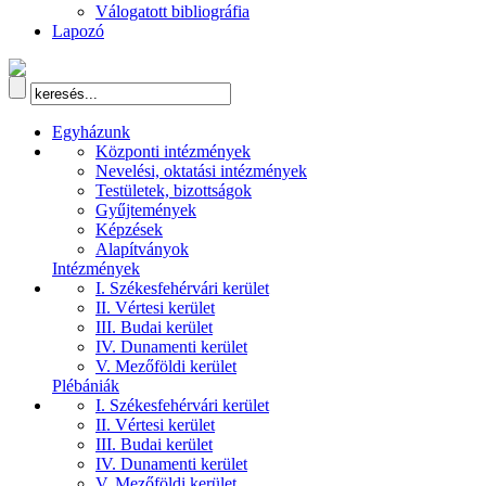
Válogatott bibliográfia
Lapozó
Egyházunk
Központi intézmények
Nevelési, oktatási intézmények
Testületek, bizottságok
Gyűjtemények
Képzések
Alapítványok
Intézmények
I. Székesfehérvári kerület
II. Vértesi kerület
III. Budai kerület
IV. Dunamenti kerület
V. Mezőföldi kerület
Plébániák
I. Székesfehérvári kerület
II. Vértesi kerület
III. Budai kerület
IV. Dunamenti kerület
V. Mezőföldi kerület