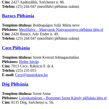
Cím:
2427 Apátszállás, Széchenyi u. 86.
Telefon:
(25) 244 047 (mezőfalvi plébánia száma)
Baracs Plébánia
Templom titulusa:
Boldogságos Szűz Mária neve
Plébános:
Mezőfalva – Magyarok Nagyasszonya plébánia látja el
Cím:
2426 Baracs, Ady Endre u. 49.
Telefon:
(25) 244 047 (mezőfalvi plébánia száma)
Cece Plébánia
Templom titulusa:
Szent Kereszt felmagasztalása
Plébános:
Helter István
Cím:
7013 Cece, Rákóczi F. út 4.
Telefon:
(25) 235 055
E-mail:
Cece@puspokseg.hu
Dég Plébánia
Templom titulusa:
Szent Anna
Plébános:
Lajoskomárom – Borromei Szent Károly plébánia látja el
Cím:
8135 Dég, Széchenyi u. 56.