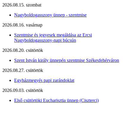
2026.08.15. szombat
Nagyboldogasszony ünnep - szentmise
2026.08.16. vasárnap
Szentmise és jegyesek megáldása az Ercsi
Nagyboldogasszony-napi búcsún
2026.08.20. csütörtök
Szent István király ünnepén szentmise Székesfehérváron
2026.08.27. csütörtök
Egyházmegyés papi zarándoklat
2026.09.03. csütörtök
Első csütörtöki Eucharisztia ünnep (Ciszterci)