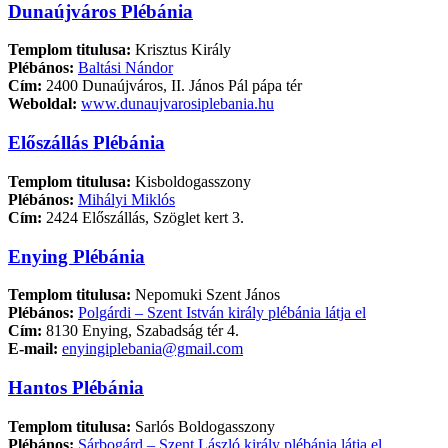
Dunaújváros Plébánia
Templom titulusa:
Krisztus Király
Plébános:
Baltási Nándor
Cím:
2400 Dunaújváros, II. János Pál pápa tér
Weboldal:
www.dunaujvarosiplebania.hu
Előszállás Plébánia
Templom titulusa:
Kisboldogasszony
Plébános:
Mihályi Miklós
Cím:
2424 Előszállás, Szöglet kert 3.
Enying Plébánia
Templom titulusa:
Nepomuki Szent János
Plébános:
Polgárdi – Szent István király plébánia látja el
Cím:
8130 Enying, Szabadság tér 4.
E-mail:
enyingiplebania@gmail.com
Hantos Plébánia
Templom titulusa:
Sarlós Boldogasszony
Plébános:
Sárbogárd – Szent László király plébánia látja el