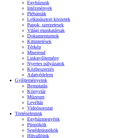
Egyházunk
Intézmények
Plébániák
Lelkipásztori körzetek
Papok, szerzetesek
Világi munkatársak
Dokumentumok
Kitüntetések
Térkép
Miserend
Linkgyűjtemény
Nyertes pályázatok
Közbeszerzés
Adatvédelem
Gyűjteményeink
Bemutatás
Könyvtár
Múzeum
Levéltár
Videósorozat
Történelmünk
Egyházmegyénk
Püspökök
Segédpüspökök
Hitvallóink