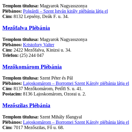
Templom titulusa:
Magyarok Nagyasszonya
Plébános:
Polgárdi – Szent István király plébánia látja el
Cím:
8132 Lepsény, Deák F. u. 34.
Mezőfalva Plébánia
Templom titulusa:
Magyarok Nagyasszonya
Plébános:
Kristofory Valter
Cím:
2422 Mezőfalva, Kinizsi u. 34.
Telefon:
(25) 244 047
Mezőkomárom Plébánia
Templom titulusa:
Szent Péter és Pál
Plébános:
Lajoskomárom – Borromei Szent Károly plébánia látja el
Cím:
8137 Mezőkomárom, Petőfi S. u. 41.
Postacím:
8136 Lajoskomárom, Ozorai u. 2.
Mezőszilas Plébánia
Templom titulusa:
Szent Mihály főangyal
Plébános:
Lajoskomárom – Borromei Szent Károly plébánia látja el
Cím:
7017 Mezőszilas, Fő u. 68.