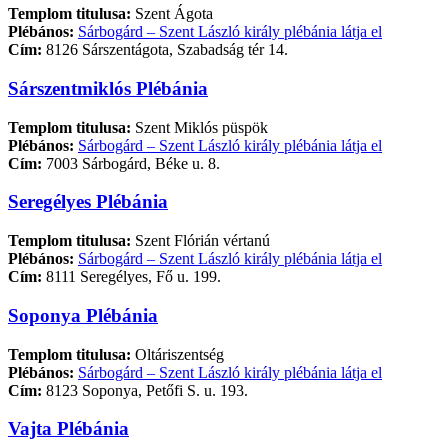
Templom titulusa:
Szent Ágota
Plébános:
Sárbogárd – Szent László király plébánia látja el
Cím:
8126 Sárszentágota, Szabadság tér 14.
Sárszentmiklós Plébánia
Templom titulusa:
Szent Miklós püspök
Plébános:
Sárbogárd – Szent László király plébánia látja el
Cím:
7003 Sárbogárd, Béke u. 8.
Seregélyes Plébánia
Templom titulusa:
Szent Flórián vértanú
Plébános:
Sárbogárd – Szent László király plébánia látja el
Cím:
8111 Seregélyes, Fő u. 199.
Soponya Plébánia
Templom titulusa:
Oltáriszentség
Plébános:
Sárbogárd – Szent László király plébánia látja el
Cím:
8123 Soponya, Petőfi S. u. 193.
Vajta Plébánia