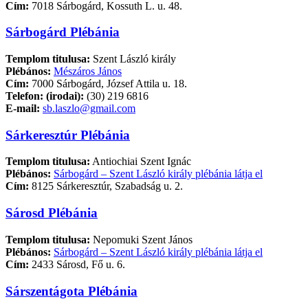
Cím:
7018 Sárbogárd, Kossuth L. u. 48.
Sárbogárd Plébánia
Templom titulusa:
Szent László király
Plébános:
Mészáros János
Cím:
7000 Sárbogárd, József Attila u. 18.
Telefon:
(irodai):
(30) 219 6816
E-mail:
sb.laszlo@gmail.com
Sárkeresztúr Plébánia
Templom titulusa:
Antiochiai Szent Ignác
Plébános:
Sárbogárd – Szent László király plébánia látja el
Cím:
8125 Sárkeresztúr, Szabadság u. 2.
Sárosd Plébánia
Templom titulusa:
Nepomuki Szent János
Plébános:
Sárbogárd – Szent László király plébánia látja el
Cím:
2433 Sárosd, Fő u. 6.
Sárszentágota Plébánia