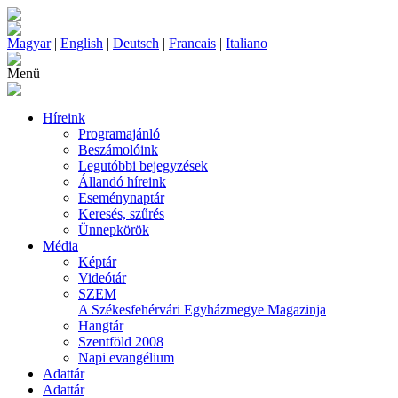
Magyar
|
English
|
Deutsch
|
Francais
|
Italiano
Menü
Híreink
Programajánló
Beszámolóink
Legutóbbi bejegyzések
Állandó híreink
Eseménynaptár
Keresés, szűrés
Ünnepkörök
Média
Képtár
Videótár
SZEM
A Székesfehérvári Egyházmegye Magazinja
Hangtár
Szentföld 2008
Napi evangélium
Adattár
Adattár