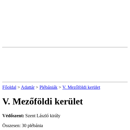
Főoldal
>
Adattár
>
Plébániák
>
V. Mezőföldi kerület
V. Mezőföldi kerület
Védőszent:
Szent László király
Összesen: 30 plébánia