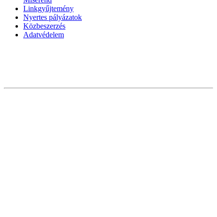
Linkgyűjtemény
Nyertes pályázatok
Közbeszerzés
Adatvédelem