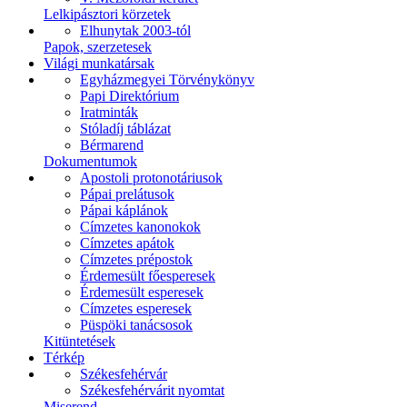
Lelkipásztori körzetek
Elhunytak 2003-tól
Papok, szerzetesek
Világi munkatársak
Egyházmegyei Törvénykönyv
Papi Direktórium
Iratminták
Stóladíj táblázat
Bérmarend
Dokumentumok
Apostoli protonotáriusok
Pápai prelátusok
Pápai káplánok
Címzetes kanonokok
Címzetes apátok
Címzetes prépostok
Érdemesült főesperesek
Érdemesült esperesek
Címzetes esperesek
Püspöki tanácsosok
Kitüntetések
Térkép
Székesfehérvár
Székesfehérvárit nyomtat
Miserend