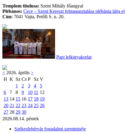
Templom titulusa:
Szent Mihály főangyal
Plébános:
Cece – Szent Kereszt felmagasztalása plébánia látja el
Cím:
7041 Vajta, Petőfi S. u. 20.
Papi lelkigyakorlat
<
2026. április
>
H
K
Sz
Cs
P
Sz
V
1
2
3
4
5
6
7
8
9
10
11
12
13
14
15
16
17
18
19
20
21
22
23
24
25
26
27
28
29
30
2026.08.14. péntek
Székesfehérvár fogadalmi szentmiséje