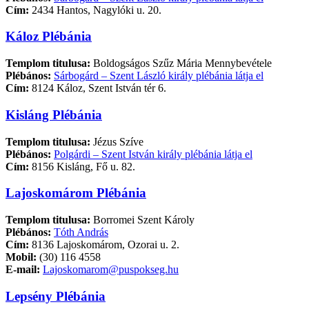
Cím:
2434 Hantos, Nagylóki u. 20.
Káloz Plébánia
Templom titulusa:
Boldogságos Szűz Mária Mennybevétele
Plébános:
Sárbogárd – Szent László király plébánia látja el
Cím:
8124 Káloz, Szent István tér 6.
Kisláng Plébánia
Templom titulusa:
Jézus Szíve
Plébános:
Polgárdi – Szent István király plébánia látja el
Cím:
8156 Kisláng, Fő u. 82.
Lajoskomárom Plébánia
Templom titulusa:
Borromei Szent Károly
Plébános:
Tóth András
Cím:
8136 Lajoskomárom, Ozorai u. 2.
Mobil:
(30) 116 4558
E-mail:
Lajoskomarom@puspokseg.hu
Lepsény Plébánia