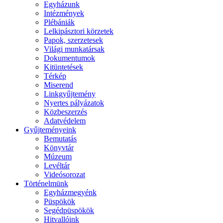
Egyházunk
Intézmények
Plébániák
Lelkipásztori körzetek
Papok, szerzetesek
Világi munkatársak
Dokumentumok
Kitüntetések
Térkép
Miserend
Linkgyűjtemény
Nyertes pályázatok
Közbeszerzés
Adatvédelem
Gyűjteményeink
Bemutatás
Könyvtár
Múzeum
Levéltár
Videósorozat
Történelmünk
Egyházmegyénk
Püspökök
Segédpüspökök
Hitvallóink