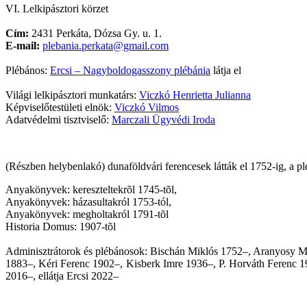
VI. Lelkipásztori körzet
Cím:
2431 Perkáta, Dózsa Gy. u. 1.
E-mail:
plebania.perkata@gmail.com
Plébános:
Ercsi – Nagyboldogasszony plébánia
látja el
Világi lelkipásztori munkatárs:
Viczkó Henrietta Julianna
Képviselőtestületi elnök:
Viczkó Vilmos
Adatvédelmi tisztviselő:
Marczali Ügyvédi Iroda
(Részben helybenlakó) dunaföldvári ferencesek látták el 1752-ig, a p
Anyakönyvek: kereszteltekrõl 1745-tõl,
Anyakönyvek: házasultakról 1753-tól,
Anyakönyvek: megholtakról 1791-tõl
Historia Domus: 1907-tõl
Adminisztrátorok és plébánosok: Bischán Miklós 1752–, Aranyosy M
1883–, Kéri Ferenc 1902–, Kisberk Imre 1936–, P. Horváth Ferenc 1
2016
–,
ellátja Ercsi
2022–