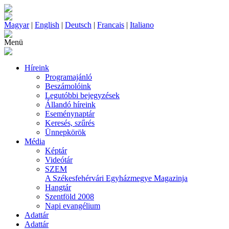
Magyar
|
English
|
Deutsch
|
Francais
|
Italiano
Menü
Híreink
Programajánló
Beszámolóink
Legutóbbi bejegyzések
Állandó híreink
Eseménynaptár
Keresés, szűrés
Ünnepkörök
Média
Képtár
Videótár
SZEM
A Székesfehérvári Egyházmegye Magazinja
Hangtár
Szentföld 2008
Napi evangélium
Adattár
Adattár