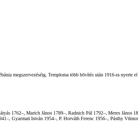
lébánia megszervezéséig. Temploma több bõvítés után 1916-ra nyerte el 
átyás 1762–, Marich János 1789–, Radnich Pál 1792–, Meres János 1
941–, Gyarmati István 1954–, P. Horváth Ferenc 1956–, Pásthy Vilmo