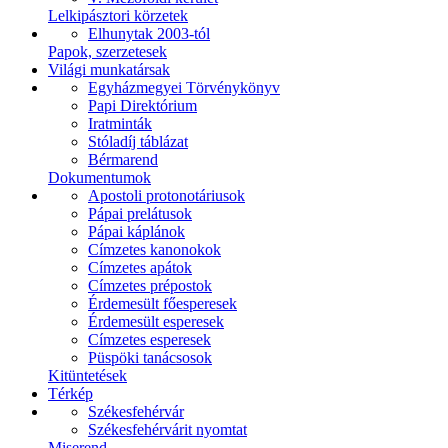
Lelkipásztori körzetek
Elhunytak 2003-tól
Papok, szerzetesek
Világi munkatársak
Egyházmegyei Törvénykönyv
Papi Direktórium
Iratminták
Stóladíj táblázat
Bérmarend
Dokumentumok
Apostoli protonotáriusok
Pápai prelátusok
Pápai káplánok
Címzetes kanonokok
Címzetes apátok
Címzetes prépostok
Érdemesült főesperesek
Érdemesült esperesek
Címzetes esperesek
Püspöki tanácsosok
Kitüntetések
Térkép
Székesfehérvár
Székesfehérvárit nyomtat
Miserend