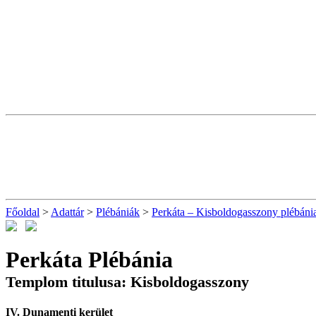
Főoldal
>
Adattár
>
Plébániák
>
Perkáta – Kisboldogasszony plébáni
Perkáta Plébánia
Templom titulusa: Kisboldogasszony
IV. Dunamenti kerület