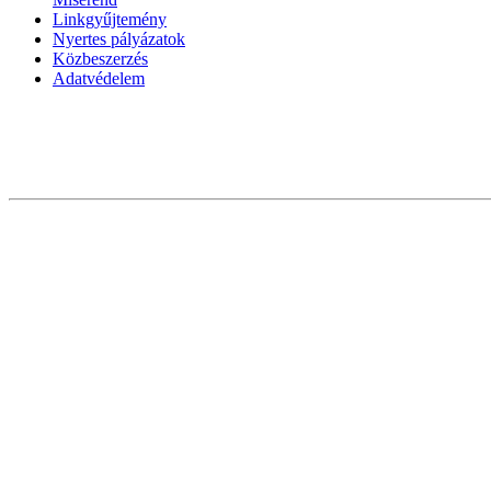
Linkgyűjtemény
Nyertes pályázatok
Közbeszerzés
Adatvédelem