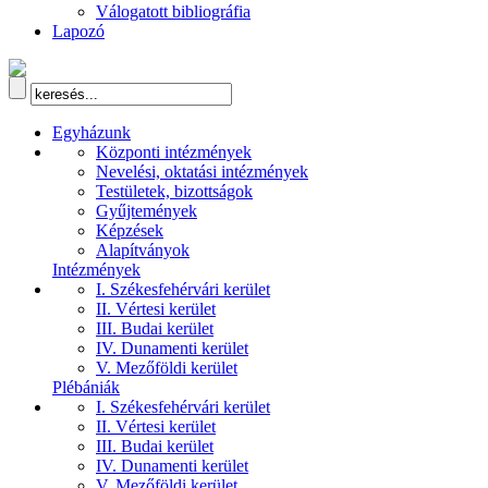
Válogatott bibliográfia
Lapozó
Egyházunk
Központi intézmények
Nevelési, oktatási intézmények
Testületek, bizottságok
Gyűjtemények
Képzések
Alapítványok
Intézmények
I. Székesfehérvári kerület
II. Vértesi kerület
III. Budai kerület
IV. Dunamenti kerület
V. Mezőföldi kerület
Plébániák
I. Székesfehérvári kerület
II. Vértesi kerület
III. Budai kerület
IV. Dunamenti kerület
V. Mezőföldi kerület