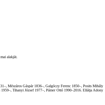
mai alakját.
831–, Mészáros Gáspár 1836–, Galgóczy Ferenc 1850–, Posits Mihály
s 1959–, Tihanyi József 1977–, Pámer Ottó 1990–2016. Ellátja Adony