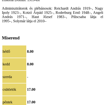
Adminisztrátorok és plébánosok: Reichardt András 1919–, Nagy
Ipoly 1923–, Kotzó Árpád 1925–, Roderburg Ernõ 1948–, Angeli
András 1971–, Haut József 1983–, Piliscsaba látja el
1995–, Solymár látja el 2010–
Miserend
hétfő
8.00
kedd
8.00
szerda
-
csütörtök
17.00
péntek
17.00