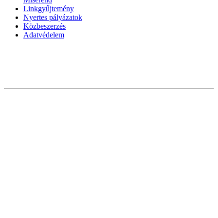
Linkgyűjtemény
Nyertes pályázatok
Közbeszerzés
Adatvédelem