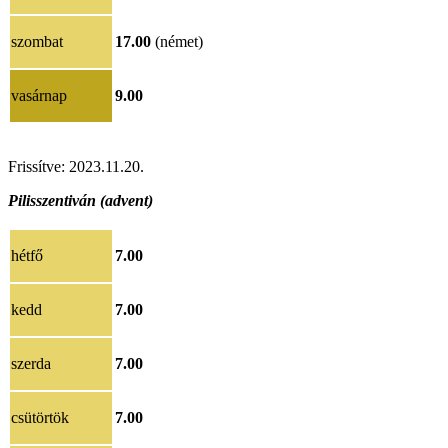
szombat
17.00
(német)
vasárnap
9.00
Frissítve:
20
23.11.20
.
Pilisszentiván (advent)
hétfő
7.00
kedd
7.00
szerda
7.00
csütörtök
7.00