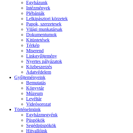
Egyházunk
Intézmények
Plébániák
Lelkipásztori körzetek
Papok, szerzetesek
Világi munkatársak
Dokumentumok
Kitüntetések
Térkép
Miserend
Linkgyűjtemény
Nyertes pályázatok
Közbeszerzés
Adatvédelem
Gyűjteményeink
Bemutatás
Könyvtár
Múzeum
Levéltár
Videósorozat
Történelmünk
Egyházmegyénk
Püspökök
Segédpüspökök
Hitvallóink