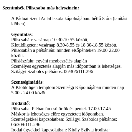
Szentmisék Piliscsaba más helyszínein:
A Páduai Szent Antal Iskola kápolnájában: hétfő 8 óra (tanítási
időben).
Gyóntatás
:
P
iliscsabán: vasárnap 10.30-10.55 között,
Klotildligeten: vasárnap 8.30-8.55 és 18.30-18.55 között,
Piliscsabán a plébánián: minden elsőpénteken 19.00-22.00
között.
Pilisjászfalu: egyéni megbeszélés alapján
Személyes egyeztetés alapján más időpontban is lehetséges.
Szilágyi Szabolcs plébános: 06/30/6111-296
Szentségimádás
:
A Klotildligeti templom Szentségi Kápolnájában minden nap
5.00 - 24.00 között
Irodaidő
:
Piliscsabai Plébánián csütörtök és péntek 17.00-17.45
Máskor is lehetséges előre egyeztetett időpontban.
Szentségekkel kapcsolatban: Szilágyi Szabolcs plébános:
06/30/6111-296
Irodai ügyekkel kapcsolatban: Király Szilvia irodista: