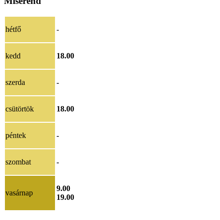
Miserend
hétfő
-
kedd
18.00
szerda
-
csütörtök
18.00
péntek
-
szombat
-
9.00
vasárnap
19.00