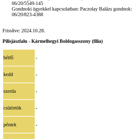
06/20/5549-145
Gondnoki ügyekkel kapcsolatban: Paczolay Balázs gondnok:
06/20/823-4388
Frissítve:
2024.10.28
.
Pilisjászfalu - Kármelhegyi Boldogasszony (filia)
hétfő
-
kedd
-
szerda
-
csütörtök
-
péntek
-