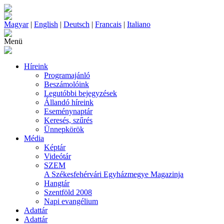
Magyar
|
English
|
Deutsch
|
Francais
|
Italiano
Menü
Híreink
Programajánló
Beszámolóink
Legutóbbi bejegyzések
Állandó híreink
Eseménynaptár
Keresés, szűrés
Ünnepkörök
Média
Képtár
Videótár
SZEM
A Székesfehérvári Egyházmegye Magazinja
Hangtár
Szentföld 2008
Napi evangélium
Adattár
Adattár