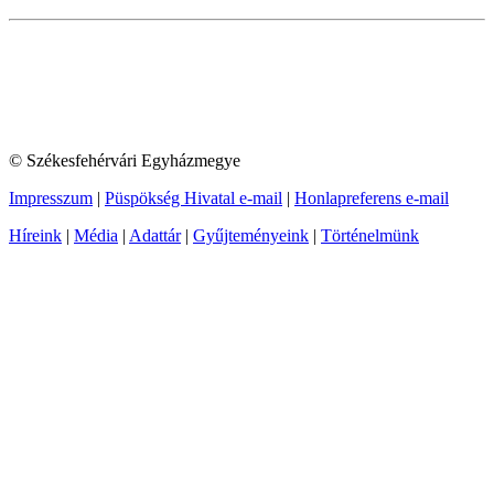
© Székesfehérvári Egyházmegye
Impresszum
|
Püspökség Hivatal e-mail
|
Honlapreferens e-mail
Híreink
|
Média
|
Adattár
|
Gyűjteményeink
|
Történelmünk