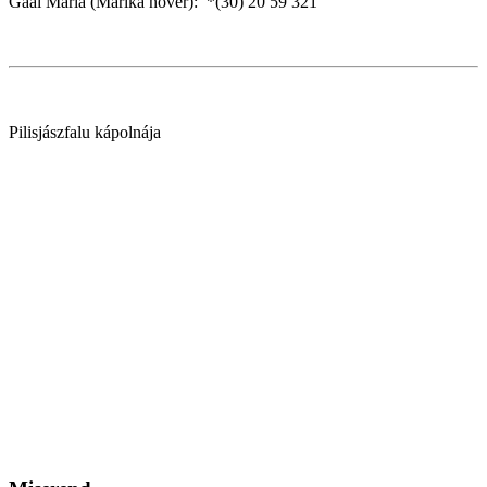
Gaál Mária (Marika nővér): *(30) 20 59 321
Pilisjászfalu kápolnája