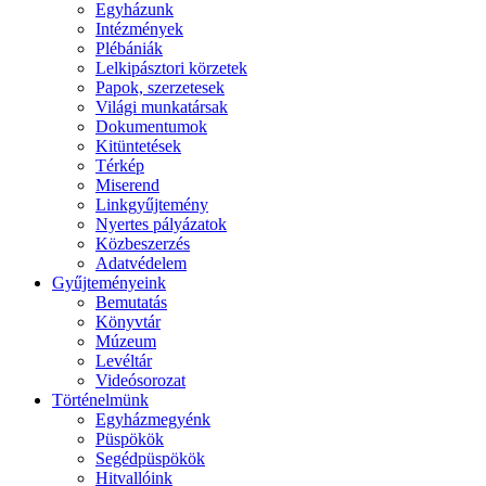
Egyházunk
Intézmények
Plébániák
Lelkipásztori körzetek
Papok, szerzetesek
Világi munkatársak
Dokumentumok
Kitüntetések
Térkép
Miserend
Linkgyűjtemény
Nyertes pályázatok
Közbeszerzés
Adatvédelem
Gyűjteményeink
Bemutatás
Könyvtár
Múzeum
Levéltár
Videósorozat
Történelmünk
Egyházmegyénk
Püspökök
Segédpüspökök
Hitvallóink