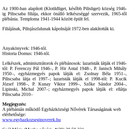
Az 1900-ban alapított (Klotildliget, később Pilisliget) község 1946-
ig Piliscsaba filiája, ekkor önálló lelkészséggé szervezik, 1965-től
plébánia. Temploma 1941-1944 között épült fel.
Filiájának, Pilisjászfalunak kápolnáját 1972-ben alakították ki.
Anyakönyvek: 1946-tól.
Historia Domus: 1946-tól.
Lelkészek, adminisztrátorok és plébánosok: lazaristák látják el 1946-
tól: P. Ferenczy Pál 1946–, P. Hir Antal 1948–, P. Janisch Mihály
1950–, egyházmegyés papok látják el: Zsolnay Béla 1951–,
Piliscsaba látja el 1997–; lazaristák látják el 1998-tól: P. Kucik
József 1998–, P. Kunay Viktor 1999–, Szőke Sándor 2004–,
Lipinski, Michal 2007–; egyházmegyés papok látják el: ellátja
Piliscsaba 2010–
Megjegyzés:
A plébánián működő Egyházközségi Nővérek Társaságának web
elérhetősége:
www.egyhazkozseginoverek.hu