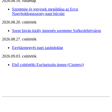
2026.08.16. vasárnap
Szentmise és jegyesek megáldása az Ercsi
Nagyboldogasszony-napi búcsún
2026.08.20. csütörtök
Szent István király ünnepén szentmise Székesfehérváron
2026.08.27. csütörtök
Egyházmegyés papi zarándoklat
2026.09.03. csütörtök
Első csütörtöki Eucharisztia ünnep (Ciszterci)