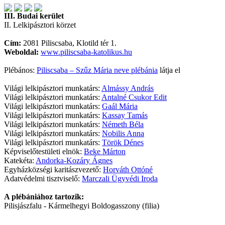
III. Budai kerület
II. Lelkipásztori körzet
Cím:
2081 Piliscsaba, Klotild tér 1.
Weboldal:
www.piliscsaba-katolikus.hu
Plébános:
Piliscsaba – Szűz Mária neve plébánia
látja el
Világi lelkipásztori munkatárs:
Almássy András
Világi lelkipásztori munkatárs:
Antalné Csukor Edit
Világi lelkipásztori munkatárs:
Gaál Mária
Világi lelkipásztori munkatárs:
Kassay Tamás
Világi lelkipásztori munkatárs:
Németh Béla
Világi lelkipásztori munkatárs:
Nobilis Anna
Világi lelkipásztori munkatárs:
Török Dénes
Képviselőtestületi elnök:
Beke Márton
Katekéta:
Andorka-Kozáry Ágnes
Egyházközségi karitászvezető:
Horváth Ottóné
Adatvédelmi tisztviselő:
Marczali Ügyvédi Iroda
A plébániához tartozik:
Pilisjászfalu - Kármelhegyi Boldogasszony (filia)