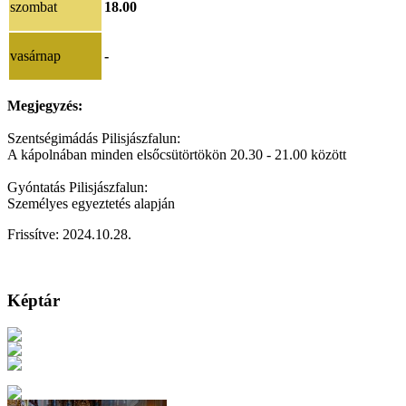
szombat
18.00
vasárnap
-
Megjegyzés:
Szentségimádás Pilisjászfalun:
A kápolnában minden elsőcsütörtökön 20.30 - 21.00 között
Gyóntatás Pilisjászfalun:
Személyes egyeztetés alapján
Frissítve:
2024.10.28
.
Képtár