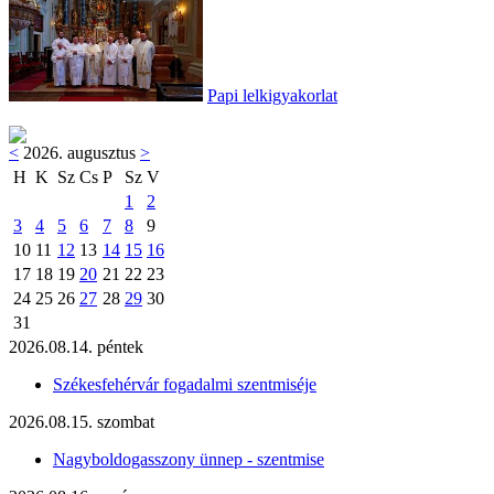
Papi lelkigyakorlat
<
2026. augusztus
>
H
K
Sz
Cs
P
Sz
V
1
2
3
4
5
6
7
8
9
10
11
12
13
14
15
16
17
18
19
20
21
22
23
24
25
26
27
28
29
30
31
2026.08.14. péntek
Székesfehérvár fogadalmi szentmiséje
2026.08.15. szombat
Nagyboldogasszony ünnep - szentmise