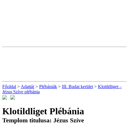
Főoldal
>
Adattár
>
Plébániák
>
III. Budai kerület
>
Klotildliget –
Jézus Szíve plébánia
Klotildliget Plébánia
Templom titulusa: Jézus Szíve