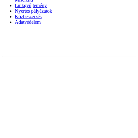
Linkgyűjtemény
Nyertes pályázatok
Közbeszerzés
Adatvédelem