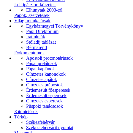
Lelkipásztori körzetek
Elhunytak 2003-tól
Papok, szerzetesek
Világi munkatársak
Egyházmegyei Törvénykönyv
Papi Direktórium
Iratminták
Stóladíj táblázat
Bérmarend
Dokumentumok
Apostoli protonotáriusok
Pápai prelátusok
Pápai káplánok
Címzetes kanonokok
Címzetes apátok
Címzetes prépostok
Érdemesült főesperesek
Érdemesült esperesek
Címzetes esperesek
Püspöki tanácsosok
Kitüntetések
Térkép
Székesfehérvár
Székesfehérvárit nyomtat
Miserend