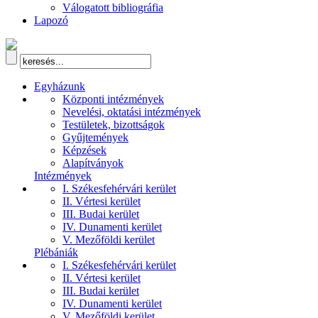
Válogatott bibliográfia
Lapozó
Egyházunk
Központi intézmények
Nevelési, oktatási intézmények
Testületek, bizottságok
Gyűjtemények
Képzések
Alapítványok
Intézmények
I. Székesfehérvári kerület
II. Vértesi kerület
III. Budai kerület
IV. Dunamenti kerület
V. Mezőföldi kerület
Plébániák
I. Székesfehérvári kerület
II. Vértesi kerület
III. Budai kerület
IV. Dunamenti kerület
V. Mezőföldi kerület