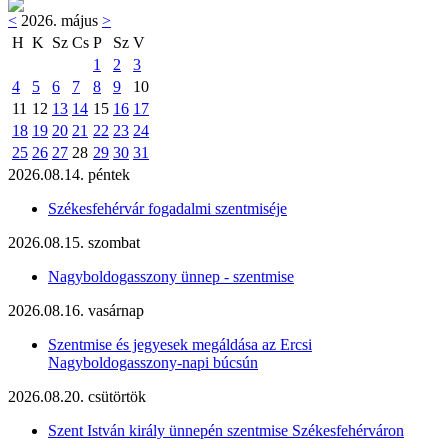
<
2026. május
>
H
K
Sz
Cs
P
Sz
V
1
2
3
4
5
6
7
8
9
10
11
12
13
14
15
16
17
18
19
20
21
22
23
24
25
26
27
28
29
30
31
2026.08.14. péntek
Székesfehérvár fogadalmi szentmiséje
2026.08.15. szombat
Nagyboldogasszony ünnep - szentmise
2026.08.16. vasárnap
Szentmise és jegyesek megáldása az Ercsi
Nagyboldogasszony-napi búcsún
2026.08.20. csütörtök
Szent István király ünnepén szentmise Székesfehérváron