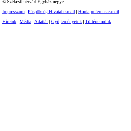
© Székesfehérvári Egyházmegye
Impresszum
|
Püspökség Hivatal e-mail
|
Honlapreferens e-mail
Híreink
|
Média
|
Adattár
|
Gyűjteményeink
|
Történelmünk