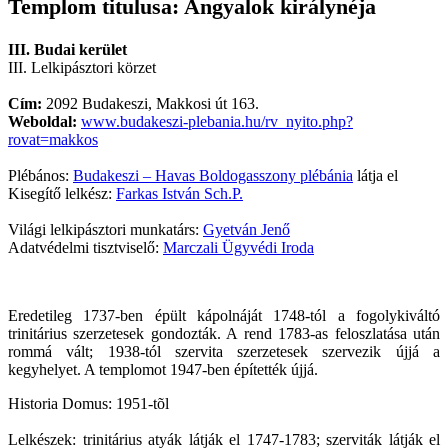
Templom titulusa: Angyalok királynéja
III. Budai kerület
III. Lelkipásztori körzet
Cím:
2092 Budakeszi, Makkosi út 163.
Weboldal:
www.budakeszi-plebania.hu/rv_nyito.php?
rovat=makkos
Plébános:
Budakeszi – Havas Boldogasszony plébánia
látja el
Kisegítő lelkész:
Farkas István Sch.P.
Világi lelkipásztori munkatárs:
Gyetván Jenő
Adatvédelmi tisztviselő:
Marczali Ügyvédi Iroda
Eredetileg 1737-ben épült kápolnáját 1748-tól a fogolykiváltó
trinitárius szerzetesek gondozták. A rend 1783-as feloszlatása után
rommá vált; 1938-tól szervita szerzetesek szervezik újjá a
kegyhelyet. A templomot 1947-ben építették újjá.
Historia Domus: 1951-tõl
Lelkészek: trinitárius atyák látják el 1747-1783; szerviták látják el