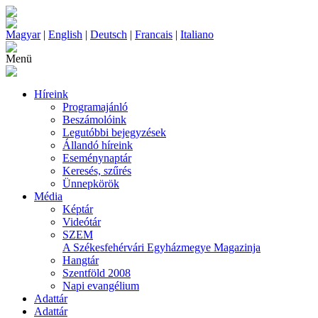
Magyar
|
English
|
Deutsch
|
Francais
|
Italiano
Menü
Híreink
Programajánló
Beszámolóink
Legutóbbi bejegyzések
Állandó híreink
Eseménynaptár
Keresés, szűrés
Ünnepkörök
Média
Képtár
Videótár
SZEM
A Székesfehérvári Egyházmegye Magazinja
Hangtár
Szentföld 2008
Napi evangélium
Adattár
Adattár