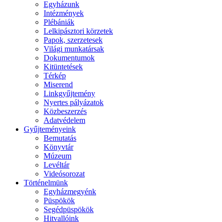
Egyházunk
Intézmények
Plébániák
Lelkipásztori körzetek
Papok, szerzetesek
Világi munkatársak
Dokumentumok
Kitüntetések
Térkép
Miserend
Linkgyűjtemény
Nyertes pályázatok
Közbeszerzés
Adatvédelem
Gyűjteményeink
Bemutatás
Könyvtár
Múzeum
Levéltár
Videósorozat
Történelmünk
Egyházmegyénk
Püspökök
Segédpüspökök
Hitvallóink