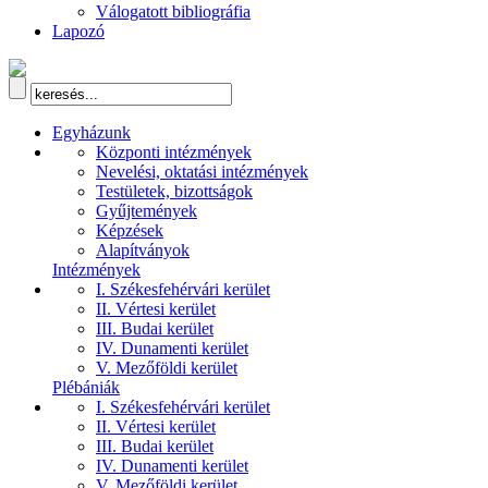
Válogatott bibliográfia
Lapozó
Egyházunk
Központi intézmények
Nevelési, oktatási intézmények
Testületek, bizottságok
Gyűjtemények
Képzések
Alapítványok
Intézmények
I. Székesfehérvári kerület
II. Vértesi kerület
III. Budai kerület
IV. Dunamenti kerület
V. Mezőföldi kerület
Plébániák
I. Székesfehérvári kerület
II. Vértesi kerület
III. Budai kerület
IV. Dunamenti kerület
V. Mezőföldi kerület