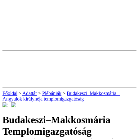
Főoldal
>
Adattár
>
Plébániák
>
Budakeszi–Makkosmária –
Angyalok királynéja templomigazgatóság
Budakeszi–Makkosmária
Templomigazgatóság