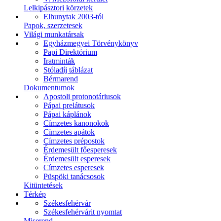
Lelkipásztori körzetek
Elhunytak 2003-tól
Papok, szerzetesek
Világi munkatársak
Egyházmegyei Törvénykönyv
Papi Direktórium
Iratminták
Stóladíj táblázat
Bérmarend
Dokumentumok
Apostoli protonotáriusok
Pápai prelátusok
Pápai káplánok
Címzetes kanonokok
Címzetes apátok
Címzetes prépostok
Érdemesült főesperesek
Érdemesült esperesek
Címzetes esperesek
Püspöki tanácsosok
Kitüntetések
Térkép
Székesfehérvár
Székesfehérvárit nyomtat
Miserend