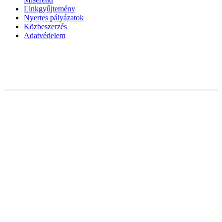
Linkgyűjtemény
Nyertes pályázatok
Közbeszerzés
Adatvédelem