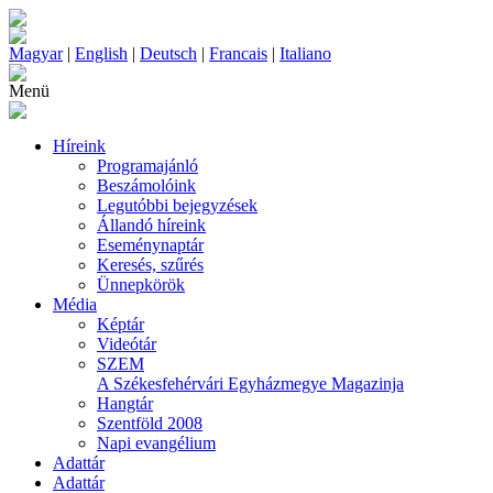
Magyar
|
English
|
Deutsch
|
Francais
|
Italiano
Menü
Híreink
Programajánló
Beszámolóink
Legutóbbi bejegyzések
Állandó híreink
Eseménynaptár
Keresés, szűrés
Ünnepkörök
Média
Képtár
Videótár
SZEM
A Székesfehérvári Egyházmegye Magazinja
Hangtár
Szentföld 2008
Napi evangélium
Adattár
Adattár