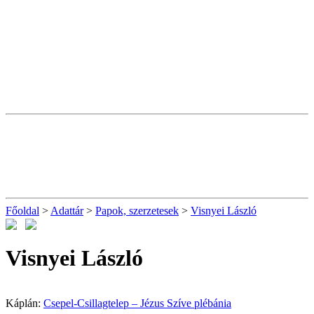
Főoldal
>
Adattár
>
Papok, szerzetesek
>
Visnyei László
Visnyei László
Káplán:
Csepel-Csillagtelep – Jézus Szíve plébánia