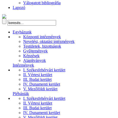
Válogatott bibliográfia
Lapozó
Egyházunk
Központi intézmények
Nevelési, oktatási intézmények
Testületek, bizottságok
Gyűjtemények
Képzések
Alapítványok
Intézmények
I. Székesfehérvári kerület
II. Vértesi kerület
III. Budai kerület
IV. Dunamenti kerület
V. Mezőföldi kerület
Plébániák
I. Székesfehérvári kerület
II. Vértesi kerület
III. Budai kerület
IV. Dunamenti kerület
V. Mezőföldi kerület