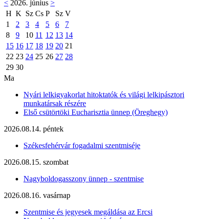
<
2026. június
>
H
K
Sz
Cs
P
Sz
V
1
2
3
4
5
6
7
8
9
10
11
12
13
14
15
16
17
18
19
20
21
22
23
24
25
26
27
28
29
30
Ma
Nyári lelkigyakorlat hitoktatók és világi lelkipásztori
munkatársak részére
Első csütörtöki Eucharisztia ünnep (Öreghegy)
2026.08.14. péntek
Székesfehérvár fogadalmi szentmiséje
2026.08.15. szombat
Nagyboldogasszony ünnep - szentmise
2026.08.16. vasárnap
Szentmise és jegyesek megáldása az Ercsi