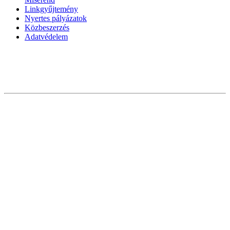
Linkgyűjtemény
Nyertes pályázatok
Közbeszerzés
Adatvédelem