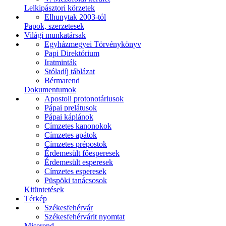
Lelkipásztori körzetek
Elhunytak 2003-tól
Papok, szerzetesek
Világi munkatársak
Egyházmegyei Törvénykönyv
Papi Direktórium
Iratminták
Stóladíj táblázat
Bérmarend
Dokumentumok
Apostoli protonotáriusok
Pápai prelátusok
Pápai káplánok
Címzetes kanonokok
Címzetes apátok
Címzetes prépostok
Érdemesült főesperesek
Érdemesült esperesek
Címzetes esperesek
Püspöki tanácsosok
Kitüntetések
Térkép
Székesfehérvár
Székesfehérvárit nyomtat
Miserend