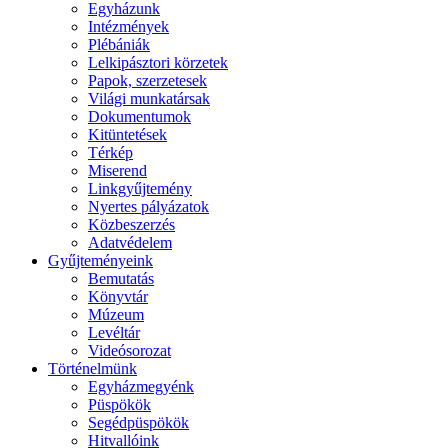
Egyházunk
Intézmények
Plébániák
Lelkipásztori körzetek
Papok, szerzetesek
Világi munkatársak
Dokumentumok
Kitüntetések
Térkép
Miserend
Linkgyűjtemény
Nyertes pályázatok
Közbeszerzés
Adatvédelem
Gyűjteményeink
Bemutatás
Könyvtár
Múzeum
Levéltár
Videósorozat
Történelmünk
Egyházmegyénk
Püspökök
Segédpüspökök
Hitvallóink