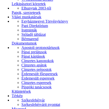
Lelkipásztori körzetek
Elhunytak 2003-tól
Papok, szerzetesek
Világi munkatársak
Egyházmegyei Törvénykönyv
Papi Direktórium
Iratminták
Stóladíj táblázat
Bérmarend
Dokumentumok
Apostoli protonotáriusok
Pápai prelátusok
Pápai káplánok
Címzetes kanonokok
Címzetes apátok
Címzetes prépostok
Érdemesült főesperesek
Érdemesült esperesek
Címzetes esperesek
Püspöki tanácsosok
Kitüntetések
Térkép
Székesfehérvár
Székesfehérvárit nyomtat
Miserend