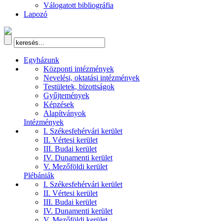
Válogatott bibliográfia
Lapozó
Egyházunk
Központi intézmények
Nevelési, oktatási intézmények
Testületek, bizottságok
Gyűjtemények
Képzések
Alapítványok
Intézmények
I. Székesfehérvári kerület
II. Vértesi kerület
III. Budai kerület
IV. Dunamenti kerület
V. Mezőföldi kerület
Plébániák
I. Székesfehérvári kerület
II. Vértesi kerület
III. Budai kerület
IV. Dunamenti kerület
V. Mezőföldi kerület