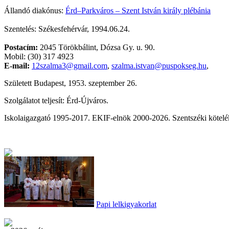
Állandó diakónus:
Érd–Parkváros – Szent István király plébánia
Szentelés: Székesfehérvár, 1994.06.24.
Postacím:
2045 Törökbálint, Dózsa Gy. u. 90.
Mobil: (30) 317 4923
E-mail:
12szalma3@gmail.com
,
szalma.istvan@puspokseg.hu
,
Született Budapest, 1953. szeptember 26.
Szolgálatot teljesít: Érd-Újváros.
Iskolaigazgató 1995-2017. EKIF-elnök 2000-2026. Szentszéki kötelé
Papi lelkigyakorlat