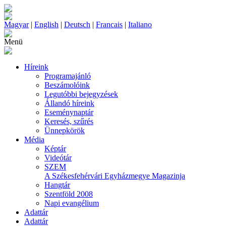
Magyar
|
English
|
Deutsch
|
Francais
|
Italiano
Menü
Híreink
Programajánló
Beszámolóink
Legutóbbi bejegyzések
Állandó híreink
Eseménynaptár
Keresés, szűrés
Ünnepkörök
Média
Képtár
Videótár
SZEM
A Székesfehérvári Egyházmegye Magazinja
Hangtár
Szentföld 2008
Napi evangélium
Adattár
Adattár