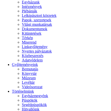
Egyházunk
Intézmények
Plébániák
Lelkipásztori körzetek
Papok, szerzetesek
Világi munkatársak
Dokumentumok
Kitüntetések
Térkép
Miserend
Linkgyűjtemény
Nyertes pályázatok
Közbeszerzés
Adatvédelem
Gyűjteményeink
Bemutatás
Könyvtár
Múzeum
Levéltár
Videósorozat
Történelmünk
Egyházmegyénk
Püspökök
Segédpüspökök
Hitvallóink