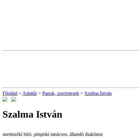
Főoldal
>
Adattár
>
Papok, szerzetesek
>
Szalma István
Szalma István
szentszéki bíró, püspöki tanácsos, állandó diakónus