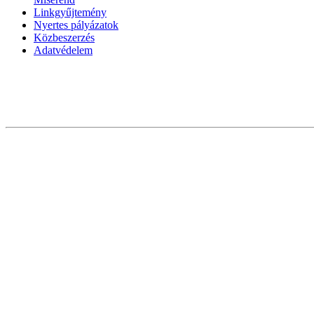
Linkgyűjtemény
Nyertes pályázatok
Közbeszerzés
Adatvédelem