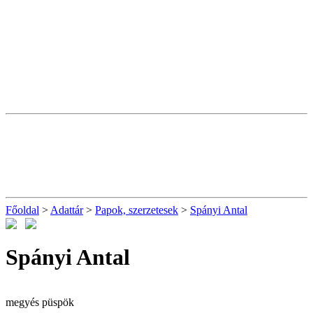
Főoldal
>
Adattár
>
Papok, szerzetesek
>
Spányi Antal
Spányi Antal
megyés püspök