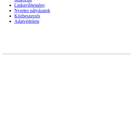
Linkgyűjtemény
Nyertes pályázatok
Közbeszerzés
Adatvédelem