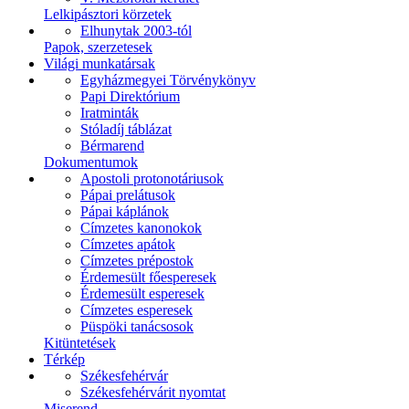
Lelkipásztori körzetek
Elhunytak 2003-tól
Papok, szerzetesek
Világi munkatársak
Egyházmegyei Törvénykönyv
Papi Direktórium
Iratminták
Stóladíj táblázat
Bérmarend
Dokumentumok
Apostoli protonotáriusok
Pápai prelátusok
Pápai káplánok
Címzetes kanonokok
Címzetes apátok
Címzetes prépostok
Érdemesült főesperesek
Érdemesült esperesek
Címzetes esperesek
Püspöki tanácsosok
Kitüntetések
Térkép
Székesfehérvár
Székesfehérvárit nyomtat
Miserend