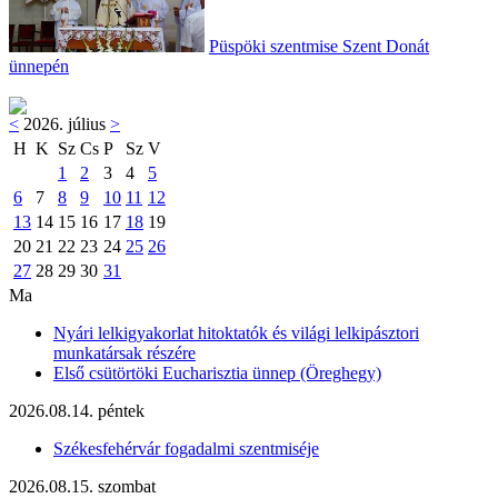
Püspöki szentmise Szent Donát
ünnepén
<
2026. július
>
H
K
Sz
Cs
P
Sz
V
1
2
3
4
5
6
7
8
9
10
11
12
13
14
15
16
17
18
19
20
21
22
23
24
25
26
27
28
29
30
31
Ma
Nyári lelkigyakorlat hitoktatók és világi lelkipásztori
munkatársak részére
Első csütörtöki Eucharisztia ünnep (Öreghegy)
2026.08.14. péntek
Székesfehérvár fogadalmi szentmiséje
2026.08.15. szombat