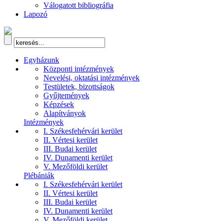
Válogatott bibliográfia
Lapozó
Egyházunk
Központi intézmények
Nevelési, oktatási intézmények
Testületek, bizottságok
Gyűjtemények
Képzések
Alapítványok
Intézmények
I. Székesfehérvári kerület
II. Vértesi kerület
III. Budai kerület
IV. Dunamenti kerület
V. Mezőföldi kerület
Plébániák
I. Székesfehérvári kerület
II. Vértesi kerület
III. Budai kerület
IV. Dunamenti kerület
V. Mezőföldi kerület