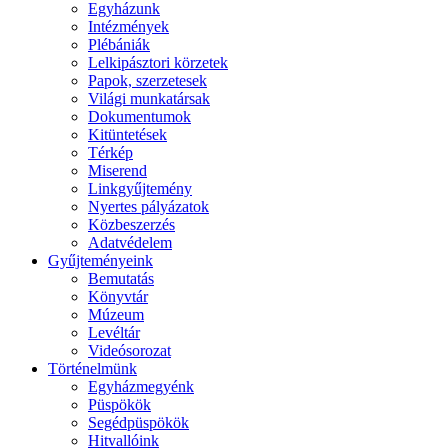
Egyházunk
Intézmények
Plébániák
Lelkipásztori körzetek
Papok, szerzetesek
Világi munkatársak
Dokumentumok
Kitüntetések
Térkép
Miserend
Linkgyűjtemény
Nyertes pályázatok
Közbeszerzés
Adatvédelem
Gyűjteményeink
Bemutatás
Könyvtár
Múzeum
Levéltár
Videósorozat
Történelmünk
Egyházmegyénk
Püspökök
Segédpüspökök
Hitvallóink