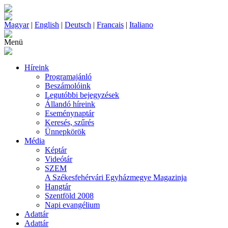
Magyar
|
English
|
Deutsch
|
Francais
|
Italiano
Menü
Híreink
Programajánló
Beszámolóink
Legutóbbi bejegyzések
Állandó híreink
Eseménynaptár
Keresés, szűrés
Ünnepkörök
Média
Képtár
Videótár
SZEM
A Székesfehérvári Egyházmegye Magazinja
Hangtár
Szentföld 2008
Napi evangélium
Adattár
Adattár