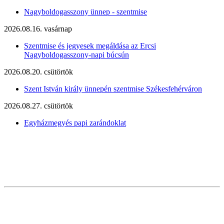
Nagyboldogasszony ünnep - szentmise
2026.08.16. vasárnap
Szentmise és jegyesek megáldása az Ercsi
Nagyboldogasszony-napi búcsún
2026.08.20. csütörtök
Szent István király ünnepén szentmise Székesfehérváron
2026.08.27. csütörtök
Egyházmegyés papi zarándoklat