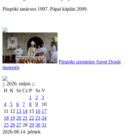
Püspöki tanácsos 1997. Pápai káplán 2009.
Püspöki szentmise Szent Donát
ünnepén
<
2026. május
>
H
K
Sz
Cs
P
Sz
V
1
2
3
4
5
6
7
8
9
10
11
12
13
14
15
16
17
18
19
20
21
22
23
24
25
26
27
28
29
30
31
2026.08.14. péntek