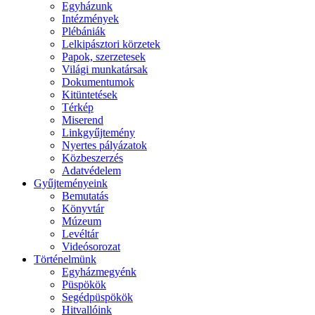
Egyházunk
Intézmények
Plébániák
Lelkipásztori körzetek
Papok, szerzetesek
Világi munkatársak
Dokumentumok
Kitüntetések
Térkép
Miserend
Linkgyűjtemény
Nyertes pályázatok
Közbeszerzés
Adatvédelem
Gyűjteményeink
Bemutatás
Könyvtár
Múzeum
Levéltár
Videósorozat
Történelmünk
Egyházmegyénk
Püspökök
Segédpüspökök
Hitvallóink