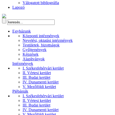
Válogatott bibliográfia
Lapozó
Egyházunk
Központi intézmények
Nevelési, oktatási intézmények
Testületek, bizottságok
Gyűjtemények
Képzések
Alapítványok
Intézmények
I. Székesfehérvári kerület
II. Vértesi kerület
III. Budai kerület
IV. Dunamenti kerület
V. Mezőföldi kerület
Plébániák
I. Székesfehérvári kerület
II. Vértesi kerület
III. Budai kerület
IV. Dunamenti kerület
V. Mezőföldi kerület