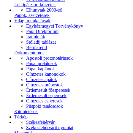
Lelkipásztori körzetek
Elhunytak 2003-tól
Papok, szerzetesek
Világi munkatársak
Egyházmegyei Törvénykönyv
Papi Direktórium
Iratminták
Stóladíj táblázat
Bérmarend
Dokumentumok
Apostoli protonotáriusok
Pápai prelátusok
Pápai káplánok
Címzetes kanonokok
Címzetes apátok
Címzetes prépostok
Érdemesült főesperesek
Érdemesült esperesek
Címzetes esperesek
Püspöki tanácsosok
Kitüntetések
Térkép
Székesfehérvár
Székesfehérvárit nyomtat
Miserend