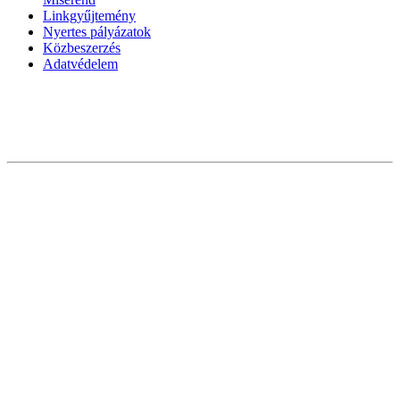
Linkgyűjtemény
Nyertes pályázatok
Közbeszerzés
Adatvédelem