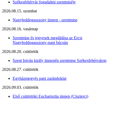
Székesfehérvár fogadalmi szentmiséje
2026.08.15. szombat
Nagyboldogasszony ünnep - szentmise
2026.08.16. vasárnap
Szentmise és jegyesek megáldása az Ercsi
Nagyboldogasszony-napi búcsún
2026.08.20. csütörtök
Szent István király ünnepén szentmise Székesfehérváron
2026.08.27. csütörtök
Egyházmegyés papi zarándoklat
2026.09.03. csütörtök
Első csütörtöki Eucharisztia ünnep (Ciszterci)