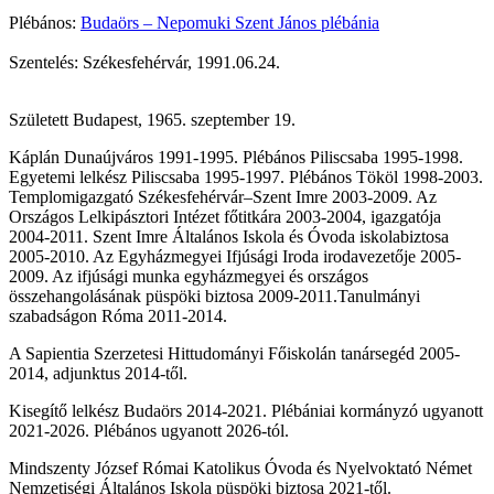
Plébános:
Budaörs – Nepomuki Szent János plébánia
Szentelés: Székesfehérvár, 1991.06.24.
Született Budapest, 1965. szeptember 19.
Káplán Dunaújváros 1991-1995. Plébános Piliscsaba 1995-1998.
Egyetemi lelkész Piliscsaba 1995-1997. Plébános Tököl 1998-2003.
Templomigazgató Székesfehérvár–Szent Imre 2003-2009. Az
Országos Lelkipásztori Intézet főtitkára 2003-2004, igazgatója
2004-2011. Szent Imre Általános Iskola és Óvoda iskolabiztosa
2005-2010. Az Egyházmegyei Ifjúsági Iroda irodavezetője 2005-
2009. Az ifjúsági munka egyházmegyei és országos
összehangolásának püspöki biztosa 2009-2011.Tanulmányi
szabadságon Róma 2011-2014.
A Sapientia Szerzetesi Hittudományi Főiskolán tanársegéd 2005-
2014, adjunktus 2014-től.
Kisegítő lelkész Budaörs 2014-2021. Plébániai kormányzó ugyanott
2021-2026. Plébános ugyanott 2026-tól.
Mindszenty József Római Katolikus Óvoda és Nyelvoktató Német
Nemzetiségi Általános Iskola püspöki biztosa 2021-től.