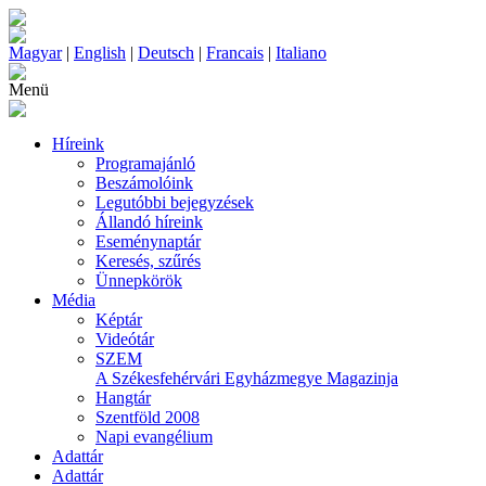
Magyar
|
English
|
Deutsch
|
Francais
|
Italiano
Menü
Híreink
Programajánló
Beszámolóink
Legutóbbi bejegyzések
Állandó híreink
Eseménynaptár
Keresés, szűrés
Ünnepkörök
Média
Képtár
Videótár
SZEM
A Székesfehérvári Egyházmegye Magazinja
Hangtár
Szentföld 2008
Napi evangélium
Adattár
Adattár