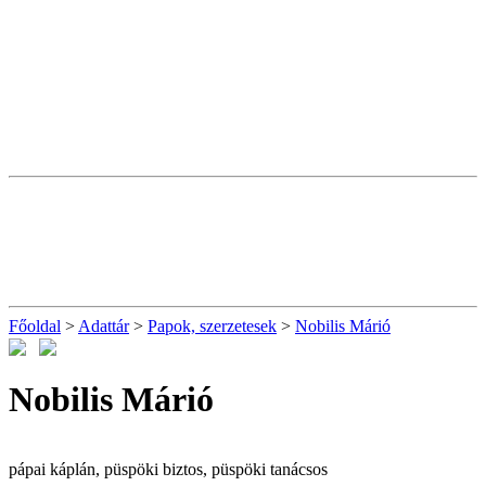
Főoldal
>
Adattár
>
Papok, szerzetesek
>
Nobilis Márió
Nobilis Márió
pápai káplán, püspöki biztos, püspöki tanácsos