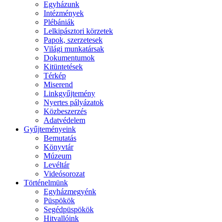
Egyházunk
Intézmények
Plébániák
Lelkipásztori körzetek
Papok, szerzetesek
Világi munkatársak
Dokumentumok
Kitüntetések
Térkép
Miserend
Linkgyűjtemény
Nyertes pályázatok
Közbeszerzés
Adatvédelem
Gyűjteményeink
Bemutatás
Könyvtár
Múzeum
Levéltár
Videósorozat
Történelmünk
Egyházmegyénk
Püspökök
Segédpüspökök
Hitvallóink