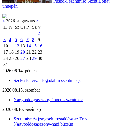
Püspöki szentmise Szent Donát
ünnepén
<
2026. augusztus
>
H
K
Sz
Cs
P
Sz
V
1
2
3
4
5
6
7
8
9
10
11
12
13
14
15
16
17
18
19
20
21
22
23
24
25
26
27
28
29
30
31
2026.08.14. péntek
Székesfehérvár fogadalmi szentmiséje
2026.08.15. szombat
Nagyboldogasszony ünnep - szentmise
2026.08.16. vasárnap
Szentmise és jegyesek megáldása az Ercsi
Nagyboldogasszony-napi búcsún