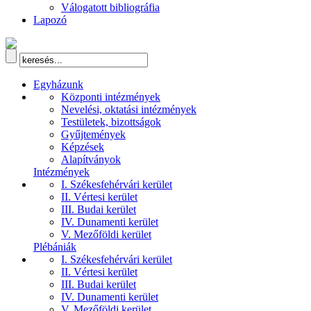
Válogatott bibliográfia
Lapozó
Egyházunk
Központi intézmények
Nevelési, oktatási intézmények
Testületek, bizottságok
Gyűjtemények
Képzések
Alapítványok
Intézmények
I. Székesfehérvári kerület
II. Vértesi kerület
III. Budai kerület
IV. Dunamenti kerület
V. Mezőföldi kerület
Plébániák
I. Székesfehérvári kerület
II. Vértesi kerület
III. Budai kerület
IV. Dunamenti kerület
V. Mezőföldi kerület