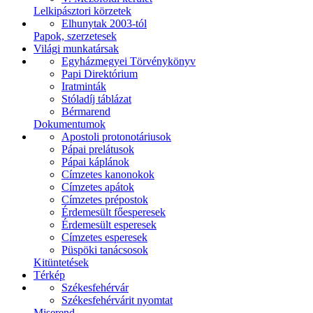
Lelkipásztori körzetek
Elhunytak 2003-tól
Papok, szerzetesek
Világi munkatársak
Egyházmegyei Törvénykönyv
Papi Direktórium
Iratminták
Stóladíj táblázat
Bérmarend
Dokumentumok
Apostoli protonotáriusok
Pápai prelátusok
Pápai káplánok
Címzetes kanonokok
Címzetes apátok
Címzetes prépostok
Érdemesült főesperesek
Érdemesült esperesek
Címzetes esperesek
Püspöki tanácsosok
Kitüntetések
Térkép
Székesfehérvár
Székesfehérvárit nyomtat
Miserend