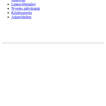
Linkgyűjtemény
Nyertes pályázatok
Közbeszerzés
Adatvédelem