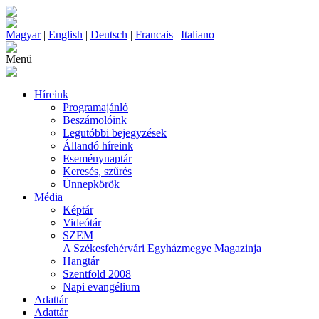
Magyar
|
English
|
Deutsch
|
Francais
|
Italiano
Menü
Híreink
Programajánló
Beszámolóink
Legutóbbi bejegyzések
Állandó híreink
Eseménynaptár
Keresés, szűrés
Ünnepkörök
Média
Képtár
Videótár
SZEM
A Székesfehérvári Egyházmegye Magazinja
Hangtár
Szentföld 2008
Napi evangélium
Adattár
Adattár