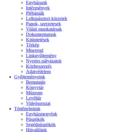
Egyházunk
Intézmények
Plébániák
Lelkipásztori körzetek
Papok, szerzetesek
Világi munkatársak
Dokumentumok
Kitüntetések
Térkép
Miserend
Linkgyűjtemény
Nyertes pályázatok
Közbeszerzés
Adatvédelem
Gyűjteményeink
Bemutatás
Könyvtár
Múzeum
Levéltár
Videósorozat
Történelmünk
Egyházmegyénk
Püspökök
Segédpüspökök
Hitvallóink