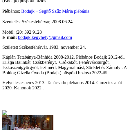
(Bodajk) püspöki biztos
Plébános:
Bodajk – Segítő Szűz Mária plébánia
Szentelés: Székesfehérvár, 2008.06.24.
Mobil: (20) 392 9128
E-mail:
bodajkikegyhely@gmail.com
Született Székesfehérvár, 1983. november 24.
Káplán Tatabánya-Bánhida 2008-2012. Plébános Bodajk 2012-től.
Ellátja Balinkát, Csákberényt, Csókakőt, Fehérvárcsurgót,
Iszkaszentgyörgyöt, Isztimért, Magyaralmást, Sörédet és Zámolyt. A
Boldog Gizella Óvoda (Bodajk) püspöki biztosa
2022-től.
Helyettes esperes 2013. Tanácsadó plébános 2014. Címzetes apát
2020. Kanonok 2022..