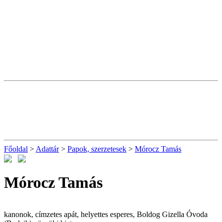
Főoldal
>
Adattár
>
Papok, szerzetesek
>
Mórocz Tamás
Mórocz Tamás
kanonok, címzetes apát, helyettes esperes, Boldog Gizella Óvoda