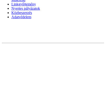
Linkgyűjtemény
Nyertes pályázatok
Közbeszerzés
Adatvédelem