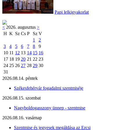
Papi lelkigyakorlat
<
2026. augusztus
>
H
K
Sz
Cs
P
Sz
V
1
2
3
4
5
6
7
8
9
10
11
12
13
14
15
16
17
18
19
20
21
22
23
24
25
26
27
28
29
30
31
2026.08.14. péntek
Székesfehérvár fogadalmi szentmiséje
2026.08.15. szombat
Nagyboldogasszony ünnep - szentmise
2026.08.16. vasárnap
Szentmise és jegyesek megáldása az Ercsi