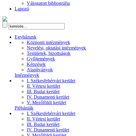
Válogatott bibliográfia
Lapozó
Egyházunk
Központi intézmények
Nevelési, oktatási intézmények
Testületek, bizottságok
Gyűjtemények
Képzések
Alapítványok
Intézmények
I. Székesfehérvári kerület
II. Vértesi kerület
III. Budai kerület
IV. Dunamenti kerület
V. Mezőföldi kerület
Plébániák
I. Székesfehérvári kerület
II. Vértesi kerület
III. Budai kerület
IV. Dunamenti kerület
V. Mezőföldi kerület