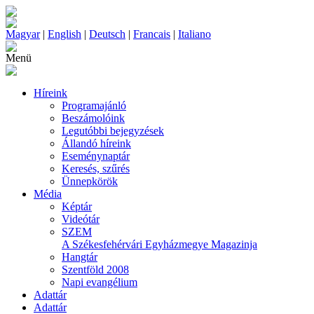
Magyar
|
English
|
Deutsch
|
Francais
|
Italiano
Menü
Híreink
Programajánló
Beszámolóink
Legutóbbi bejegyzések
Állandó híreink
Eseménynaptár
Keresés, szűrés
Ünnepkörök
Média
Képtár
Videótár
SZEM
A Székesfehérvári Egyházmegye Magazinja
Hangtár
Szentföld 2008
Napi evangélium
Adattár
Adattár