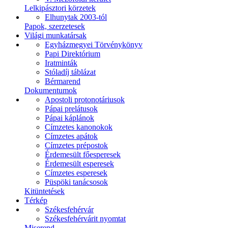
Lelkipásztori körzetek
Elhunytak 2003-tól
Papok, szerzetesek
Világi munkatársak
Egyházmegyei Törvénykönyv
Papi Direktórium
Iratminták
Stóladíj táblázat
Bérmarend
Dokumentumok
Apostoli protonotáriusok
Pápai prelátusok
Pápai káplánok
Címzetes kanonokok
Címzetes apátok
Címzetes prépostok
Érdemesült főesperesek
Érdemesült esperesek
Címzetes esperesek
Püspöki tanácsosok
Kitüntetések
Térkép
Székesfehérvár
Székesfehérvárit nyomtat
Miserend