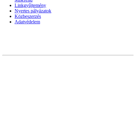
Linkgyűjtemény
Nyertes pályázatok
Közbeszerzés
Adatvédelem