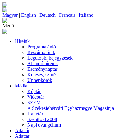
Magyar
|
English
|
Deutsch
|
Francais
|
Italiano
Menü
Híreink
Programajánló
Beszámolóink
Legutóbbi bejegyzések
Állandó híreink
Eseménynaptár
Keresés, szűrés
Ünnepkörök
Média
Képtár
Videótár
SZEM
A Székesfehérvári Egyházmegye Magazinja
Hangtár
Szentföld 2008
Napi evangélium
Adattár
Adattár