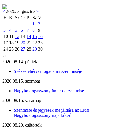
<
2026. augusztus
>
H
K
Sz
Cs
P
Sz
V
1
2
3
4
5
6
7
8
9
10
11
12
13
14
15
16
17
18
19
20
21
22
23
24
25
26
27
28
29
30
31
2026.08.14. péntek
Székesfehérvár fogadalmi szentmiséje
2026.08.15. szombat
Nagyboldogasszony ünnep - szentmise
2026.08.16. vasárnap
Szentmise és jegyesek megáldása az Ercsi
Nagyboldogasszony-napi búcsún
2026.08.20. csütörtök