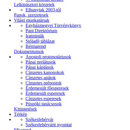
Lelkipásztori körzetek
Elhunytak 2003-tól
Papok, szerzetesek
Világi munkatársak
Egyházmegyei Törvénykönyv
Papi Direktórium
Iratminták
Stóladíj táblázat
Bérmarend
Dokumentumok
Apostoli protonotáriusok
Pápai prelátusok
Pápai káplánok
Címzetes kanonokok
Címzetes apátok
Címzetes prépostok
Érdemesült főesperesek
Érdemesült esperesek
Címzetes esperesek
Püspöki tanácsosok
Kitüntetések
Térkép
Székesfehérvár
Székesfehérvárit nyomtat
Miserend