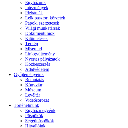
Egyházunk
Intézmények
Plébániák
Lelkipásztori körzetek
Papok, szerzetesek
Világi munkatársak
Dokumentumok
Kitüntetések
Térkép
Miserend
Linkgyűjtemény
Nyertes pályázatok
Közbeszerzés
Adatvédelem
Gyűjteményeink
Bemutatás
Könyvtár
Múzeum
Levéltár
Videósorozat
Történelmünk
Egyházmegyénk
Püspökök
Segédpüspökök
Hitvallóink