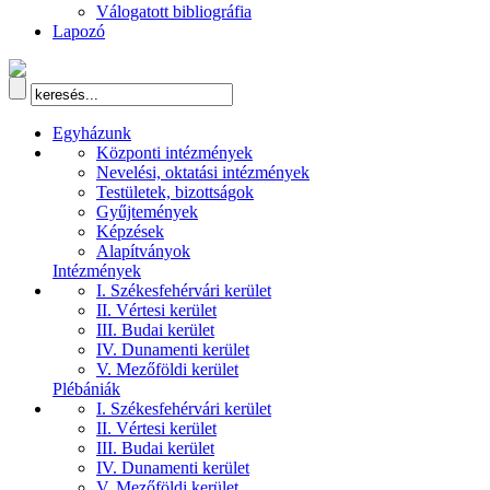
Válogatott bibliográfia
Lapozó
Egyházunk
Központi intézmények
Nevelési, oktatási intézmények
Testületek, bizottságok
Gyűjtemények
Képzések
Alapítványok
Intézmények
I. Székesfehérvári kerület
II. Vértesi kerület
III. Budai kerület
IV. Dunamenti kerület
V. Mezőföldi kerület
Plébániák
I. Székesfehérvári kerület
II. Vértesi kerület
III. Budai kerület
IV. Dunamenti kerület
V. Mezőföldi kerület