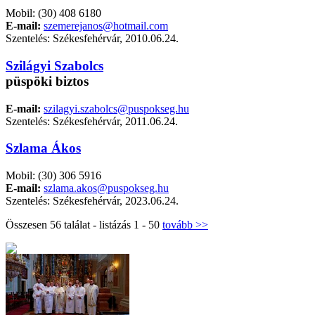
Mobil: (30) 408 6180
E-mail:
szemerejanos@hotmail.com
Szentelés: Székesfehérvár, 2010.06.24.
Szilágyi Szabolcs
püspöki biztos
E-mail:
szilagyi.szabolcs@puspokseg.hu
Szentelés: Székesfehérvár, 2011.06.24.
Szlama Ákos
Mobil: (30) 306 5916
E-mail:
szlama.akos@puspokseg.hu
Szentelés: Székesfehérvár, 2023.06.24.
Összesen 56 találat - listázás 1 - 50
tovább >>