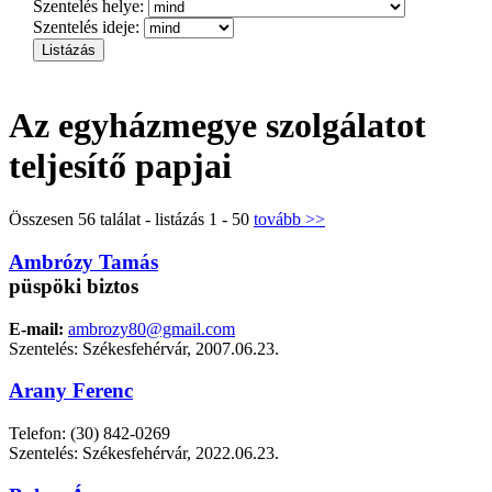
Szentelés helye:
Szentelés ideje:
Az egyházmegye szolgálatot
teljesítő papjai
Összesen 56 találat - listázás 1 - 50
tovább >>
Ambrózy Tamás
püspöki biztos
E-mail:
ambrozy80@gmail.com
Szentelés: Székesfehérvár, 2007.06.23.
Arany Ferenc
Telefon: (30) 842-0269
Szentelés: Székesfehérvár, 2022.06.23.