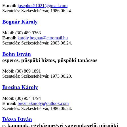
E-mail:
josephus51021@gmail.com
Szentelés: Székesfehérvár, 1986.06.24.
Bognár Károly
Mobil: (30) 489 9363
E-mail:
karoly.bognar@citromail.hu
Szentelés: Székesfehérvár, 2003.06.24.
Bohn István
esperes, püspöki biztos, püspöki tanácsos
Mobil: (30) 869 1891
Szentelés: Székesfehérvár, 1973.06.20.
Brezina Károly
Mobil: (30) 954 4794
E-mail:
brezinakaroly@outlook.com
Szentelés: Székesfehérvár, 1986.06.24.
Dózsa István
c. kanonok, egyházmegyei vagyonkezelő, püspöki