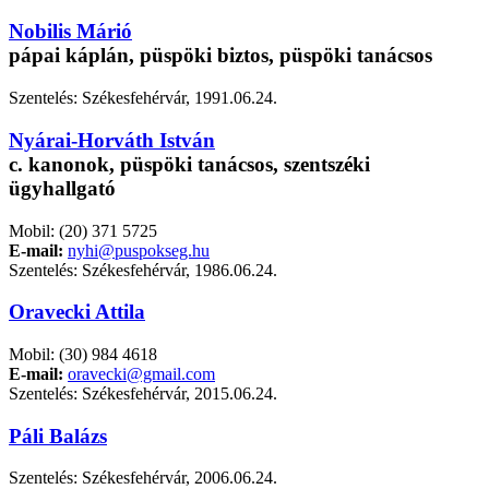
Nobilis Márió
pápai káplán, püspöki biztos, püspöki tanácsos
Szentelés: Székesfehérvár, 1991.06.24.
Nyárai-Horváth István
c. kanonok, püspöki tanácsos, szentszéki
ügyhallgató
Mobil: (20) 371 5725
E-mail:
nyhi@puspokseg.hu
Szentelés: Székesfehérvár, 1986.06.24.
Oravecki Attila
Mobil: (30) 984 4618
E-mail:
oravecki@gmail.com
Szentelés: Székesfehérvár, 2015.06.24.
Páli Balázs
Szentelés: Székesfehérvár, 2006.06.24.