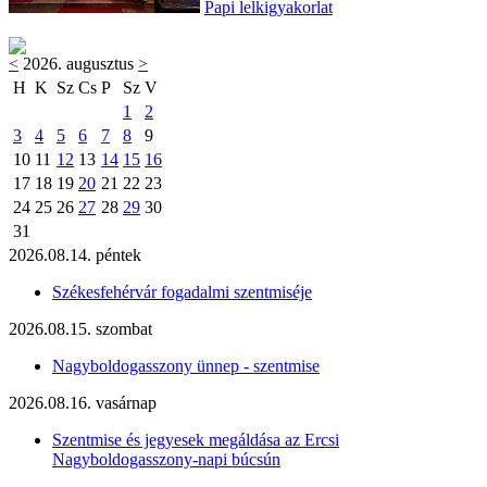
Papi lelkigyakorlat
<
2026. augusztus
>
H
K
Sz
Cs
P
Sz
V
1
2
3
4
5
6
7
8
9
10
11
12
13
14
15
16
17
18
19
20
21
22
23
24
25
26
27
28
29
30
31
2026.08.14. péntek
Székesfehérvár fogadalmi szentmiséje
2026.08.15. szombat
Nagyboldogasszony ünnep - szentmise
2026.08.16. vasárnap
Szentmise és jegyesek megáldása az Ercsi
Nagyboldogasszony-napi búcsún