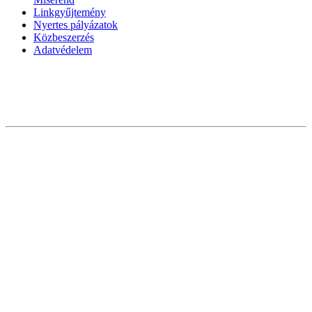
Linkgyűjtemény
Nyertes pályázatok
Közbeszerzés
Adatvédelem