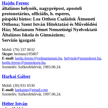
Hajdu Ferenc
általános helynök, nagyprépost, apostoli
protonotárius, officiális, h. esperes,
püspöki biztos: Lea Otthon Családok Átmeneti
Otthona; Szent István Hitoktatási és Művelődési
Ház; Marianum Német Nemzetiségi Nyelvoktató
Általános Iskola és Gimnázium;
Servizio igazgató
Mobil: (70) 337 0632
Skype:
hermasz195807
E-mail:
hajdu.ferenc@erdmarianum.hu
,
helynok@puspokseg.hu
,
hajdu.ferenc@puspokseg.hu
,
Szentelés: Székesfehérvár, 1983.06.24.
Harkai Gábor
Mobil: (30) 931 6530
E-mail:
harkaigp@gmail.com
Szentelés: Székesfehérvár, 1997.06.24.
Helter István