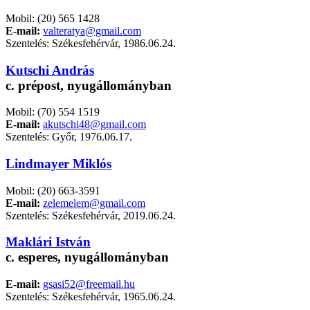
Mobil: (20) 565 1428
E-mail:
valteratya@gmail.com
Szentelés: Székesfehérvár, 1986.06.24.
Kutschi András
c. prépost, nyugállományban
Mobil: (70) 554 1519
E-mail:
akutschi48@gmail.com
Szentelés: Győr, 1976.06.17.
Lindmayer Miklós
Mobil: (20) 663-3591
E-mail:
zelemelem@gmail.com
Szentelés: Székesfehérvár, 2019.06.24.
Maklári István
c. esperes, nyugállományban
E-mail:
gsasi52@freemail.hu
Szentelés: Székesfehérvár, 1965.06.24.