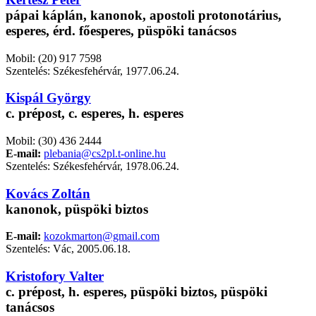
pápai káplán, kanonok, apostoli protonotárius,
esperes, érd. főesperes, püspöki tanácsos
Mobil: (20) 917 7598
Szentelés: Székesfehérvár, 1977.06.24.
Kispál György
c. prépost, c. esperes, h. esperes
Mobil: (30) 436 2444
E-mail:
plebania@cs2pl.t-online.hu
Szentelés: Székesfehérvár, 1978.06.24.
Kovács Zoltán
kanonok, püspöki biztos
E-mail:
kozokmarton@gmail.com
Szentelés: Vác, 2005.06.18.
Kristofory Valter
c. prépost, h. esperes, püspöki biztos, püspöki
tanácsos