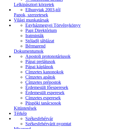
Lelkipásztori körzetek
Elhunytak 2003-tól
Papok, szerzetesek
Világi munkatársak
Egyházmegyei Törvénykönyv
Papi Direktórium
Iratminták
Stóladíj táblázat
Bérmarend
Dokumentumok
Apostoli protonotáriusok
Pápai prelátusok
Pápai káplánok
Címzetes kanonokok
Címzetes apátok
Címzetes prépostok
Érdemesült főesperesek
Érdemesült esperesek
Címzetes esperesek
Püspöki tanácsosok
Kitüntetések
Térkép
Székesfehérvár
Székesfehérvárit nyomtat
Miserend