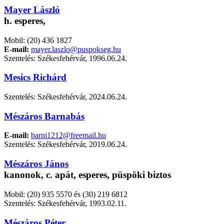
Mayer László
h. esperes,
Mobil: (20) 436 1827
E-mail:
mayer.laszlo@puspokseg.hu
Szentelés: Székesfehérvár, 1996.06.24.
Mesics Richárd
Szentelés: Székesfehérvár, 2024.06.24.
Mészáros Barnabás
E-mail:
barni1212@freemail.hu
Szentelés: Székesfehérvár, 2019.06.24.
Mészáros János
kanonok, c. apát, esperes, püspöki biztos
Mobil: (20) 935 5570 és (30) 219 6812
Szentelés: Székesfehérvár, 1993.02.11.
Mészáros Péter