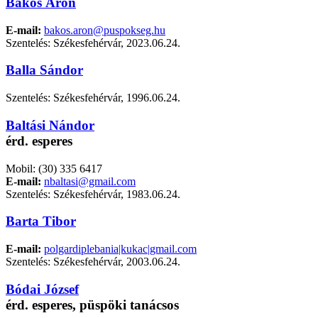
Bakos Áron
E-mail:
bakos.aron@puspokseg.hu
Szentelés: Székesfehérvár, 2023.06.24.
Balla Sándor
Szentelés: Székesfehérvár, 1996.06.24.
Baltási Nándor
érd. esperes
Mobil:
(30) 335 6417
E-mail:
nbaltasi@gmail.com
Szentelés: Székesfehérvár, 1983.06.24.
Barta Tibor
E-mail:
polgardiplebania|kukac|gmail.com
Szentelés: Székesfehérvár, 2003.06.24.
Bódai József
érd. esperes, püspöki tanácsos