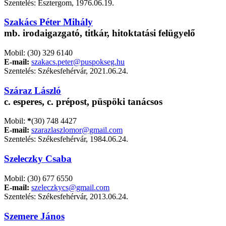
Szentelés: Esztergom, 1976.06.19.
Szakács Péter Mihály
mb. irodaigazgató, titkár, hitoktatási felügyelő
Mobil: (30) 329 6140
E-mail:
szakacs.peter@puspokseg.hu
Szentelés: Székesfehérvár, 2021.06.24.
Száraz László
c. esperes, c. prépost, püspöki tanácsos
Mobil:
*
(30) 748 4427
E-mail:
szarazlaszlomor@gmail.com
Szentelés: Székesfehérvár, 1984.06.24.
Szeleczky Csaba
Mobil: (30) 677 6550
E-mail:
szeleczkycs@gmail.com
Szentelés: Székesfehérvár, 2013.06.24.
Szemere János