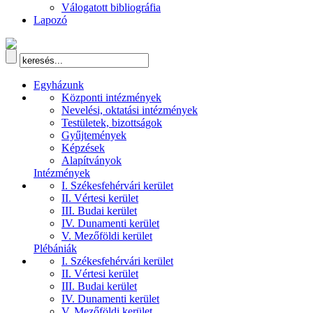
Válogatott bibliográfia
Lapozó
Egyházunk
Központi intézmények
Nevelési, oktatási intézmények
Testületek, bizottságok
Gyűjtemények
Képzések
Alapítványok
Intézmények
I. Székesfehérvári kerület
II. Vértesi kerület
III. Budai kerület
IV. Dunamenti kerület
V. Mezőföldi kerület
Plébániák
I. Székesfehérvári kerület
II. Vértesi kerület
III. Budai kerület
IV. Dunamenti kerület
V. Mezőföldi kerület