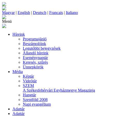
Magyar
|
English
|
Deutsch
|
Francais
|
Italiano
Menü
Híreink
Programajánló
Beszámolóink
Legutóbbi bejegyzések
Állandó híreink
Eseménynaptár
Keresés, szűrés
Ünnepkörök
Média
Képtár
Videótár
SZEM
A Székesfehérvári Egyházmegye Magazinja
Hangtár
Szentföld 2008
Napi evangélium
Adattár
Adattár