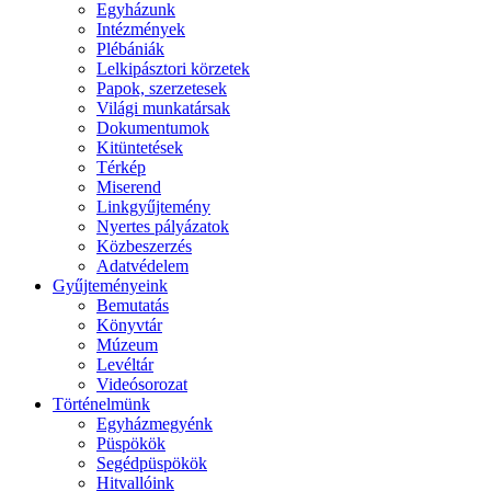
Egyházunk
Intézmények
Plébániák
Lelkipásztori körzetek
Papok, szerzetesek
Világi munkatársak
Dokumentumok
Kitüntetések
Térkép
Miserend
Linkgyűjtemény
Nyertes pályázatok
Közbeszerzés
Adatvédelem
Gyűjteményeink
Bemutatás
Könyvtár
Múzeum
Levéltár
Videósorozat
Történelmünk
Egyházmegyénk
Püspökök
Segédpüspökök
Hitvallóink