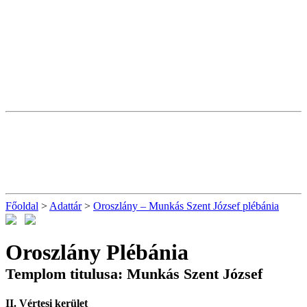
Főoldal
>
Adattár
>
Oroszlány – Munkás Szent József plébánia
Oroszlány Plébánia
Templom titulusa: Munkás Szent József
II. Vértesi kerület