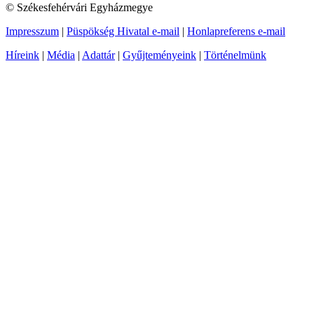
© Székesfehérvári Egyházmegye
Impresszum
|
Püspökség Hivatal e-mail
|
Honlapreferens e-mail
Híreink
|
Média
|
Adattár
|
Gyűjteményeink
|
Történelmünk