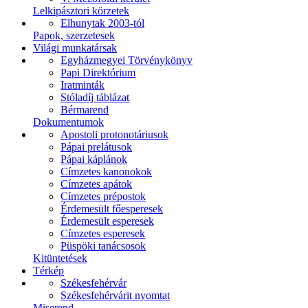
Lelkipásztori körzetek
Elhunytak 2003-tól
Papok, szerzetesek
Világi munkatársak
Egyházmegyei Törvénykönyv
Papi Direktórium
Iratminták
Stóladíj táblázat
Bérmarend
Dokumentumok
Apostoli protonotáriusok
Pápai prelátusok
Pápai káplánok
Címzetes kanonokok
Címzetes apátok
Címzetes prépostok
Érdemesült főesperesek
Érdemesült esperesek
Címzetes esperesek
Püspöki tanácsosok
Kitüntetések
Térkép
Székesfehérvár
Székesfehérvárit nyomtat
Miserend