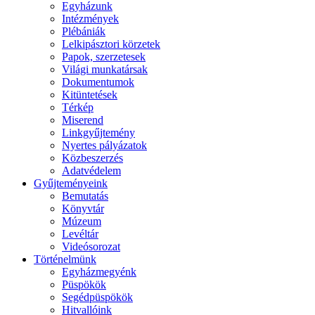
Egyházunk
Intézmények
Plébániák
Lelkipásztori körzetek
Papok, szerzetesek
Világi munkatársak
Dokumentumok
Kitüntetések
Térkép
Miserend
Linkgyűjtemény
Nyertes pályázatok
Közbeszerzés
Adatvédelem
Gyűjteményeink
Bemutatás
Könyvtár
Múzeum
Levéltár
Videósorozat
Történelmünk
Egyházmegyénk
Püspökök
Segédpüspökök
Hitvallóink