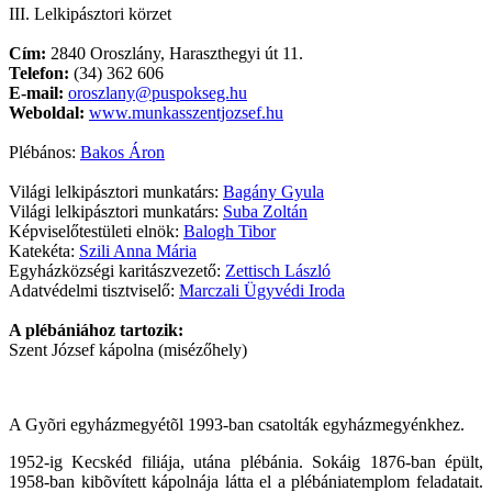
III. Lelkipásztori körzet
Cím:
2840 Oroszlány, Haraszthegyi út 11.
Telefon:
(34) 362 606
E-mail:
oroszlany@puspokseg.hu
Weboldal:
www.munkasszentjozsef.hu
Plébános:
Bakos Áron
Világi lelkipásztori munkatárs:
Bagány Gyula
Világi lelkipásztori munkatárs:
Suba Zoltán
Képviselőtestületi elnök:
Balogh Tibor
Katekéta:
Szili Anna Mária
Egyházközségi karitászvezető:
Zettisch László
Adatvédelmi tisztviselő:
Marczali Ügyvédi Iroda
A plébániához tartozik:
Szent József kápolna (misézőhely)
A Gyõri egyházmegyétõl 1993-ban csatolták egyházmegyénkhez.
1952-ig Kecskéd filiája, utána plébánia. Sokáig 1876-ban épült,
1958-ban kibõvített kápolnája látta el a plébániatemplom feladatait.