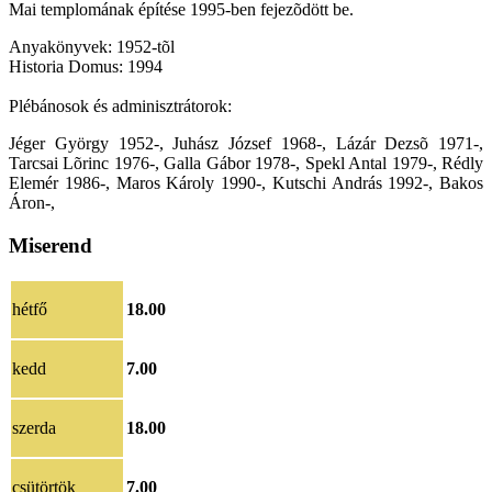
Mai templomának építése 1995-ben fejezõdött be.
Anyakönyvek: 1952-tõl
Historia Domus: 1994
Plébánosok és adminisztrátorok:
Jéger György 1952-, Juhász József 1968-, Lázár Dezsõ 1971-,
Tarcsai Lõrinc 1976-, Galla Gábor 1978-, Spekl Antal 1979-, Rédly
Elemér 1986-, Maros Károly 1990-, Kutschi András 1992-, Bakos
Áron-,
Miserend
hétfő
18.00
kedd
7.00
szerda
18.00
csütörtök
7.00