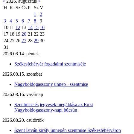
<
2026. augusztus
>
H
K
Sz
Cs
P
Sz
V
1
2
3
4
5
6
7
8
9
10
11
12
13
14
15
16
17
18
19
20
21
22
23
24
25
26
27
28
29
30
31
2026.08.14. péntek
Székesfehérvár fogadalmi szentmiséje
2026.08.15. szombat
Nagyboldogasszony ünnep - szentmise
2026.08.16. vasárnap
Szentmise és jegyesek megáldása az Ercsi
Nagyboldogasszony-napi búcsún
2026.08.20. csütörtök
Szent István király ünnepén szentmise Székesfehérváron