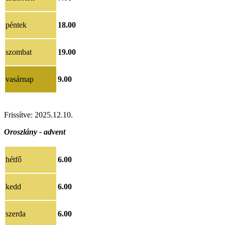
péntek
18.00
szombat
19.00
vasárnap
9.00
Frissítve: 2025.12.10.
Oroszlány - advent
hétfő
6.00
kedd
6.00
szerda
6.00