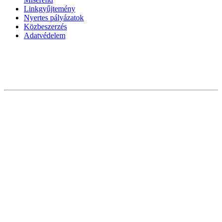
Linkgyűjtemény
Nyertes pályázatok
Közbeszerzés
Adatvédelem