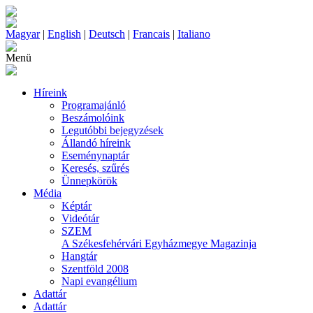
Magyar
|
English
|
Deutsch
|
Francais
|
Italiano
Menü
Híreink
Programajánló
Beszámolóink
Legutóbbi bejegyzések
Állandó híreink
Eseménynaptár
Keresés, szűrés
Ünnepkörök
Média
Képtár
Videótár
SZEM
A Székesfehérvári Egyházmegye Magazinja
Hangtár
Szentföld 2008
Napi evangélium
Adattár
Adattár