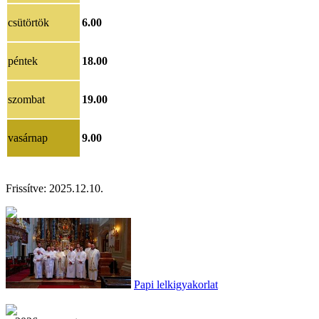
csütörtök
6.00
péntek
18.00
szombat
19.00
vasárnap
9.00
Frissítve: 2025.12.10.
Papi lelkigyakorlat