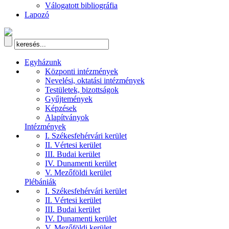
Válogatott bibliográfia
Lapozó
Egyházunk
Központi intézmények
Nevelési, oktatási intézmények
Testületek, bizottságok
Gyűjtemények
Képzések
Alapítványok
Intézmények
I. Székesfehérvári kerület
II. Vértesi kerület
III. Budai kerület
IV. Dunamenti kerület
V. Mezőföldi kerület
Plébániák
I. Székesfehérvári kerület
II. Vértesi kerület
III. Budai kerület
IV. Dunamenti kerület
V. Mezőföldi kerület