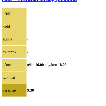
hétfő
-
kedd
-
szerda
-
csütörtök
-
péntek
télen
16.00
; nyáron
18.00
szombat
-
vasárnap
9.30