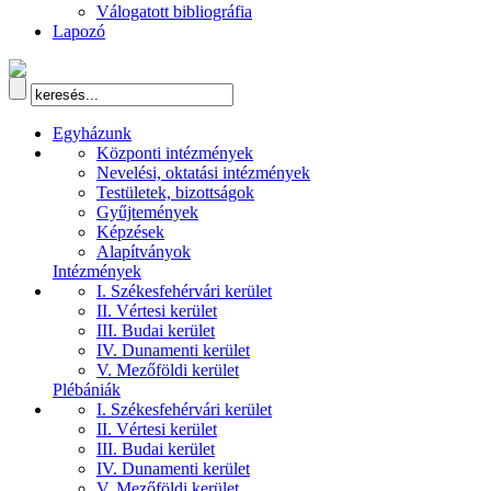
Válogatott bibliográfia
Lapozó
Egyházunk
Központi intézmények
Nevelési, oktatási intézmények
Testületek, bizottságok
Gyűjtemények
Képzések
Alapítványok
Intézmények
I. Székesfehérvári kerület
II. Vértesi kerület
III. Budai kerület
IV. Dunamenti kerület
V. Mezőföldi kerület
Plébániák
I. Székesfehérvári kerület
II. Vértesi kerület
III. Budai kerület
IV. Dunamenti kerület
V. Mezőföldi kerület