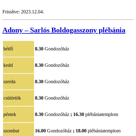
Frissítve:
2023.12.04.
Adony – Sarlós Boldogasszony plébánia
hétfő
8.30
Gondozóház
kedd
8.30
Gondozóház
szerda
8.30
Gondozóház
csütörtök
8.30
Gondozóház
péntek
8.30
Gondozóház
;
16.30
plébániatemplom
szombat
16.00
Gondozóház
;
18.00
plébániatemplom