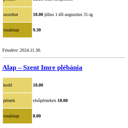
szombat
18.00
július 1-től augusztus 31-ig
vasárnap
9.30
Frissítve: 2024.11.30.
Alap – Szent Imre plébánia
kedd
18.00
péntek
elsőpénteken
18.00
vasárnap
8.00