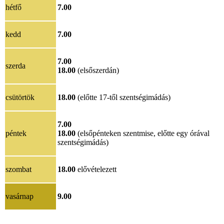
hétfő
7.00
kedd
7.00
7.00
szerda
18.00
(elsőszerdán)
csütörtök
18.00
(előtte 17-től szentségimádás)
7.00
péntek
18.00
(elsőpénteken szentmise, előtte egy órával
szentségimádás)
szombat
18.00
elővételezett
vasárnap
9.00