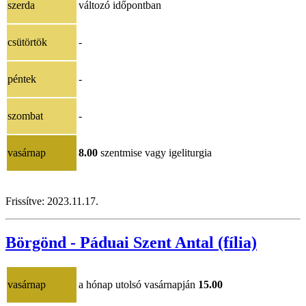
szerda
változó időpontban
csütörtök
-
péntek
-
szombat
-
vasárnap
8.00
szentmise vagy igeliturgia
Frissítve: 2023.11.17.
Börgönd - Páduai Szent Antal (fília)
vasárnap
a hónap utolsó vasárnapján
15.00