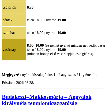
csütörtök
6.30
péntek
télen
18.00
; nyáron
19.00
szombat
télen
18.00
; nyáron
19.00
8.00
,
10.00
(ez német nyelvű minden negyedik vasá
vasárnap
télen
18.00
; nyáron
19.00
(minden hónap első vasárnapján este gitáros)
Megjegyzés
: nyári időszak: június 1-től augusztus 31-ig értendő.
Frissítve: 2026.03.28.
Budakeszi–Makkosmária – Angyalok
királynéja templomigazgatóság