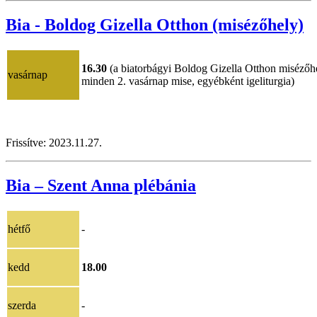
Bia - Boldog Gizella Otthon (misézőhely)
16.30
(a biatorbágyi Boldog Gizella Otthon misézőh
vasárnap
minden 2. vasárnap mise, egyébként igeliturgia)
Frissítve:
2023.11.27.
Bia – Szent Anna plébánia
hétfő
-
kedd
18.00
szerda
-