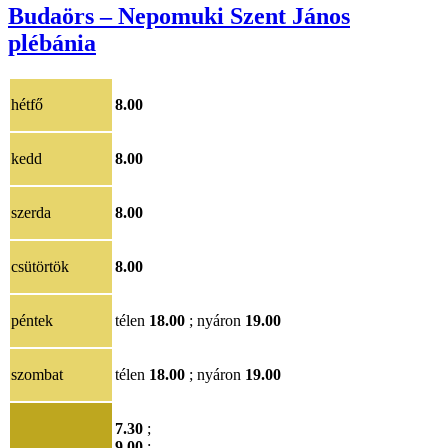
Budaörs – Nepomuki Szent János
plébánia
hétfő
8.00
kedd
8.00
szerda
8.00
csütörtök
8.00
péntek
télen
18.00
; nyáron
19.00
szombat
télen
18.00
; nyáron
19.00
7.30
;
9.00
;