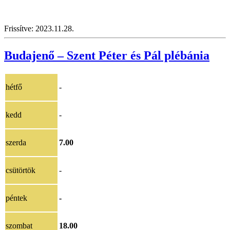
Frissítve: 2023.11.28.
Budajenő – Szent Péter és Pál plébánia
hétfő
-
kedd
-
szerda
7.00
csütörtök
-
péntek
-
szombat
18.00