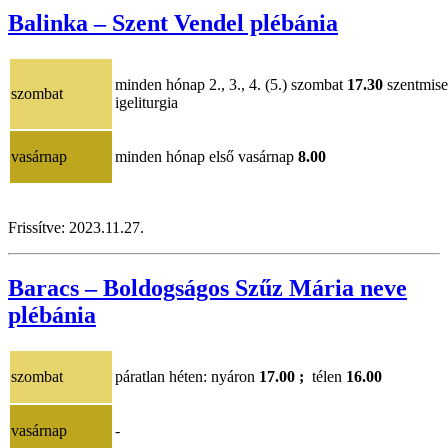
Balinka – Szent Vendel plébánia
minden hónap 2., 3., 4. (5.) szombat
17.30
szentmis
szombat
igeliturgia
vasárnap
minden hónap első vasárnap
8.00
Frissítve:
2023.11.27.
Baracs – Boldogságos Szűz Mária neve
plébánia
szombat
páratlan héten: nyáron
17.00 ;
télen
16.00
vasárnap
-