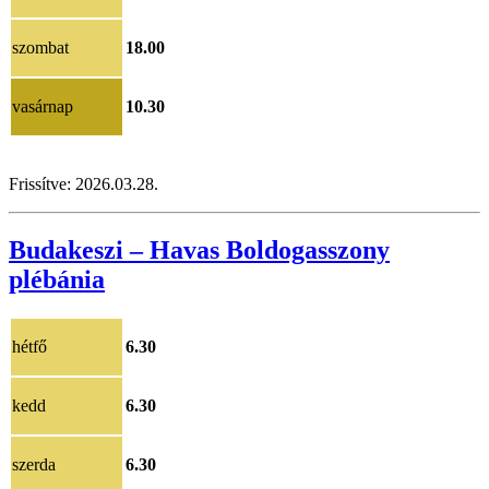
szombat
18.00
vasárnap
10.30
Frissítve:
2026.03.28.
Budakeszi – Havas Boldogasszony
plébánia
hétfő
6.30
kedd
6.30
szerda
6.30