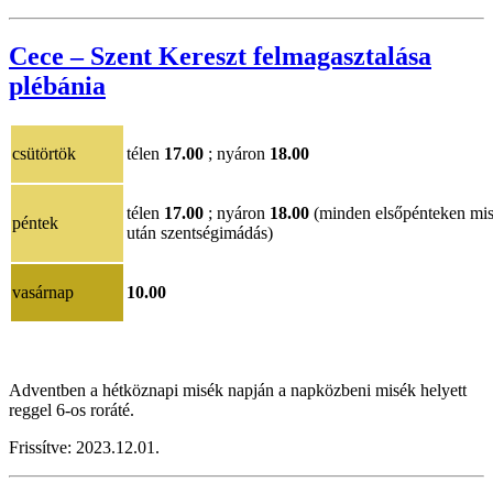
Cece – Szent Kereszt felmagasztalása
plébánia
csütörtök
télen
17.00
; nyáron
18.00
télen
17.00
; nyáron
18.00
(minden elsőpénteken mi
péntek
után szentségimádás)
vasárnap
10.00
Adventben a hétköznapi misék napján a napközbeni misék helyett
reggel 6-os roráté.
Frissítve:
202
3.12.01
.