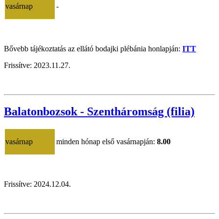
vasárnap
-
Bővebb tájékoztatás az ellátó bodajki plébánia honlapján:
ITT
Frissítve:
2023.11.27.
Balatonbozsok - Szentháromság (filia)
vasárnap
minden hónap első vasárnapján:
8.00
Frissítve: 2024.12.04.