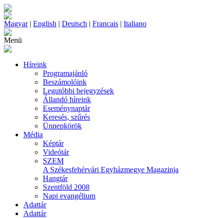
Magyar
|
English
|
Deutsch
|
Francais
|
Italiano
Menü
Híreink
Programajánló
Beszámolóink
Legutóbbi bejegyzések
Állandó híreink
Eseménynaptár
Keresés, szűrés
Ünnepkörök
Média
Képtár
Videótár
SZEM
A Székesfehérvári Egyházmegye Magazinja
Hangtár
Szentföld 2008
Napi evangélium
Adattár
Adattár