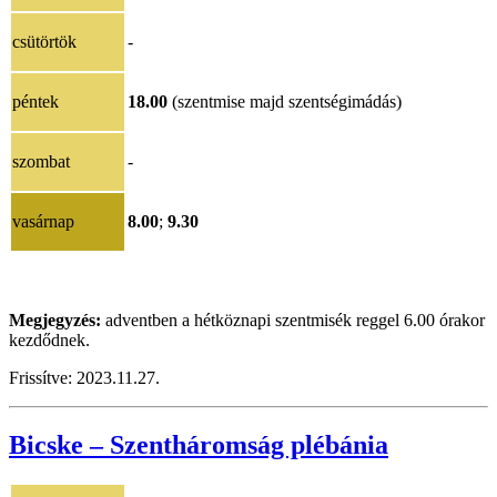
csütörtök
-
péntek
18.00
(szentmise majd szentségimádás)
szombat
-
vasárnap
8.00
;
9.30
Megjegyzés:
adventben a hétköznapi szentmisék reggel 6.00 órakor
kezdődnek.
Frissítve:
2023.11.27.
Bicske – Szentháromság plébánia