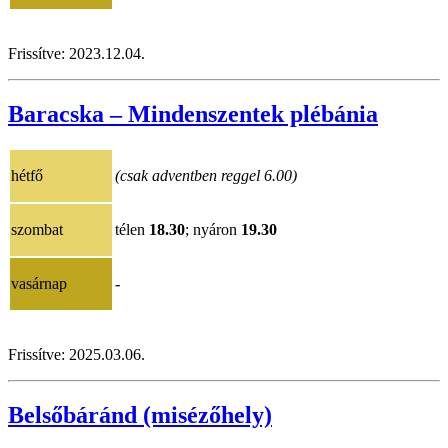
Frissítve:
2023.12.04
.
Baracska – Mindenszentek plébánia
hétfő
(csak adventben reggel 6.00)
szombat
télen
18.30
; nyáron
19.30
vasárnap
-
Frissítve:
202
5.03.06
.
Belsőbáránd (misézőhely)