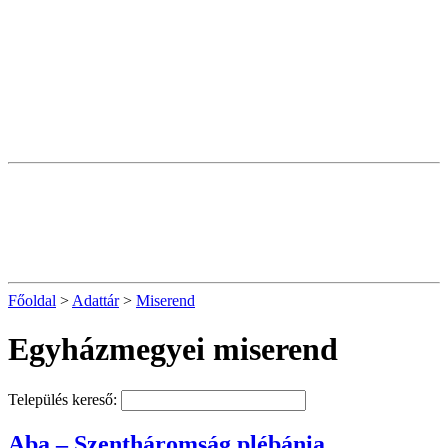
Főoldal
>
Adattár
>
Miserend
Egyházmegyei miserend
Település kereső:
Aba – Szentháromság plébánia