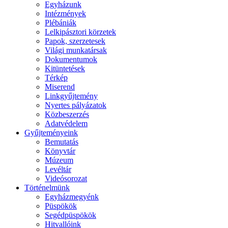
Egyházunk
Intézmények
Plébániák
Lelkipásztori körzetek
Papok, szerzetesek
Világi munkatársak
Dokumentumok
Kitüntetések
Térkép
Miserend
Linkgyűjtemény
Nyertes pályázatok
Közbeszerzés
Adatvédelem
Gyűjteményeink
Bemutatás
Könyvtár
Múzeum
Levéltár
Videósorozat
Történelmünk
Egyházmegyénk
Püspökök
Segédpüspökök
Hitvallóink