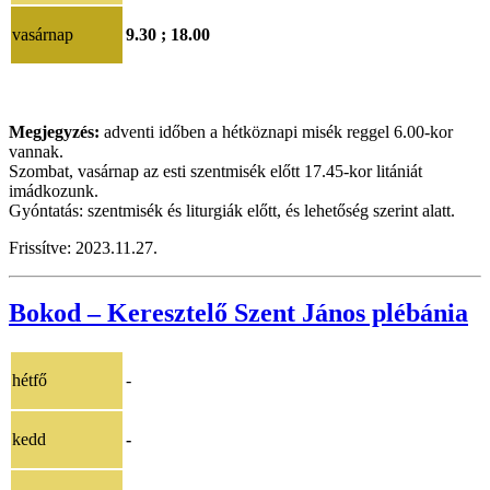
vasárnap
9.30 ; 18.00
Megjegyzés:
adventi időben a hétköznapi misék reggel 6.00-kor
vannak.
Szombat, vasárnap az esti szentmisék előtt 17.45-kor litániát
imádkozunk.
Gyóntatás: szentmisék és liturgiák előtt, és lehetőség szerint alatt.
Frissítve: 2023.11.27.
Bokod – Keresztelő Szent János plébánia
hétfő
-
kedd
-