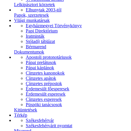
Lelkipásztori körzetek
Elhunytak 2003-tól
Papok, szerzetesek
Világi munkatársak
Egyházmegyei Törvénykönyv
Papi Direktórium
Iratminták
Stóladíj táblázat
Bérmarend
Dokumentumok
Apostoli protonotáriusok
Pápai prelátusok
Pápai káplánok
Címzetes kanonokok
Címzetes apátok
Címzetes prépostok
Érdemesült főesperesek
Érdemesült esperesek
Címzetes esperesek
Püspöki tanácsosok
Kitüntetések
Térkép
Székesfehérvár
Székesfehérvárit nyomtat
Miserend