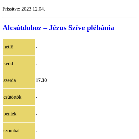
Frissítve:
2023.12.04.
Alcsútdoboz – Jézus Szíve plébánia
hétfő
-
kedd
-
szerda
17.30
csütörtök
-
péntek
-
szombat
-