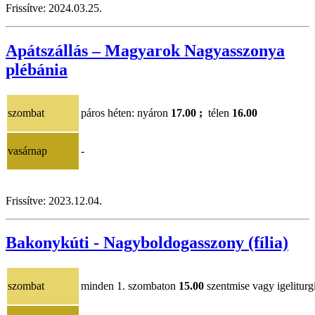
Frissítve:
202
4.03.25
.
Apátszállás – Magyarok Nagyasszonya
plébánia
szombat
páros héten
: nyáron
17.00 ;
télen
16.00
vasárnap
-
Frissítve:
2023.12.04
.
Bakonykúti - Nagyboldogasszony (fília)
szombat
minden 1. szombaton
15.00
szentmise vagy igeliturg