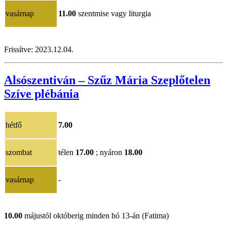
vasárnap
11.00
szentmise vagy liturgia
Frissítve:
2023.12.04.
Alsószentiván – Szűz Mária Szeplőtelen
Szíve plébánia
hétfő
7.00
szombat
télen
17.00
; nyáron
18.00
vasárnap
-
10.00
májustól októberig minden hó 13-án (Fatima)