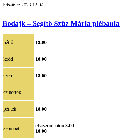
Frissítve: 2023.12.04.
Bodajk – Segítő Szűz Mária plébánia
hétfő
18.00
kedd
18.00
szerda
18.00
csütörtök
-
péntek
18.00
elsőszombaton
8.00
szombat
18.00