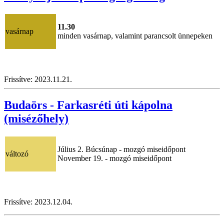
11.30
vasárnap
minden vasárnap, valamint parancsolt ünnepeken
Frissítve: 2023.11.21.
Budaörs - Farkasréti úti kápolna
(misézőhely)
Július 2. Búcsúnap - mozgó miseidőpont
változó
November 19. - mozgó miseidőpont
Frissítve: 2023.12.04.