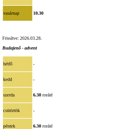
vasárnap
10.30
Frissítve: 2026.03.28.
Budajenő - advent
hétfő
-
kedd
-
szerda
6.30
roráté
csütörtök
-
péntek
6.30
roráté