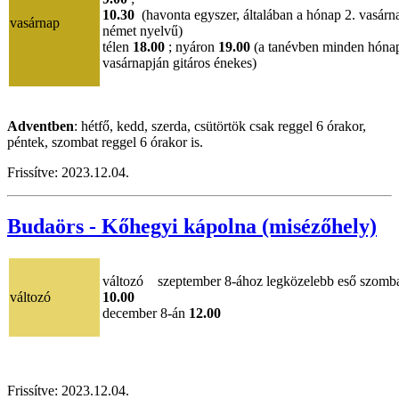
10.30
(havonta egyszer, általában a hónap 2. vasárn
vasárnap
német nyelvű)
télen
18.00
; nyáron
19.00
(a tanévben minden hónap
vasárnapján gitáros énekes)
Adventben
: hétfő, kedd, szerda, csütörtök csak reggel 6 órakor,
péntek, szombat reggel 6 órakor is.
Frissítve: 2023.12.04.
Budaörs - Kőhegyi kápolna (misézőhely)
változó szeptember 8-ához legközelebb eső szomb
változó
10.00
december 8-án
12.00
Frissítve: 2023.12.04.