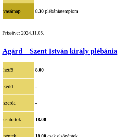
vasárnap
8.30
plébániatemplom
Frissítve: 202
4.11.05.
Agárd – Szent István király plébánia
hétfő
8.00
kedd
-
szerda
-
csütörtök
18.00
péntek
18.00
csak elsőpéntek