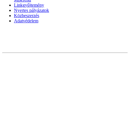
Linkgyűjtemény
Nyertes pályázatok
Közbeszerzés
Adatvédelem