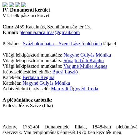
IV. Dunamenti kerület
VI. Lelkipásztori körzet
Cím:
2459 Rácalmás, Szentháromság tér 13.
E-mail:
plebania.racalmas@gmail.com
Plébános:
Százhalombatta – Szent László plébánia
látja el
Világi lelkipásztori munkatárs:
Nagyné Gulyás Mónika
Világi lelkipásztori munkatárs:
Sópajti-Tóth Katalin
Világi lelkipásztori munkatárs:
Varjuné Müller Ágnes
Képviselőtestületi elnök:
Bucsi László
Katekéta:
Bertalan Regina
Katekéta:
Nagyné Gulyás Mónika
Adatvédelmi tisztviselő:
Marczali Ügyvédi Iroda
A plébániához tartozik:
Kulcs - Jézus Szíve (filia)
Adony, 1752-tõl Dunapentele filiája, 1848-ban plébániává
szervezik. Mai templomának építését 1970-ben kezdték meg.