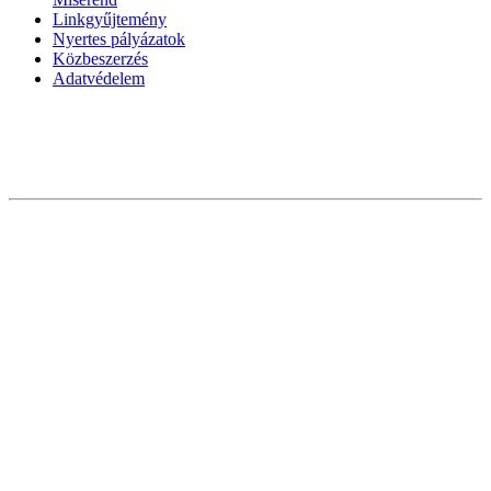
Linkgyűjtemény
Nyertes pályázatok
Közbeszerzés
Adatvédelem