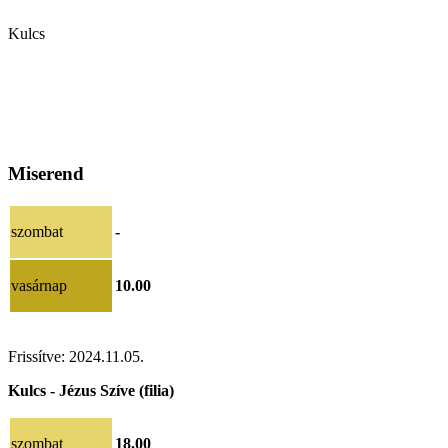
Kulcs
Miserend
szombat
-
vasárnap
10.00
Frissítve:
2024.11.05.
Kulcs - Jézus Szíve (filia)
szombat
18.00