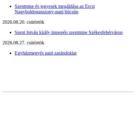
Szentmise és jegyesek megáldása az Ercsi
Nagyboldogasszony-napi búcsún
2026.08.20. csütörtök
Szent István király ünnepén szentmise Székesfehérváron
2026.08.27. csütörtök
Egyházmegyés papi zarándoklat