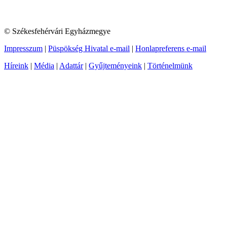
© Székesfehérvári Egyházmegye
Impresszum
|
Püspökség Hivatal e-mail
|
Honlapreferens e-mail
Híreink
|
Média
|
Adattár
|
Gyűjteményeink
|
Történelmünk