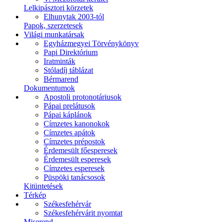
Lelkipásztori körzetek
Elhunytak 2003-tól
Papok, szerzetesek
Világi munkatársak
Egyházmegyei Törvénykönyv
Papi Direktórium
Iratminták
Stóladíj táblázat
Bérmarend
Dokumentumok
Apostoli protonotáriusok
Pápai prelátusok
Pápai káplánok
Címzetes kanonokok
Címzetes apátok
Címzetes prépostok
Érdemesült főesperesek
Érdemesült esperesek
Címzetes esperesek
Püspöki tanácsosok
Kitüntetések
Térkép
Székesfehérvár
Székesfehérvárit nyomtat
Miserend