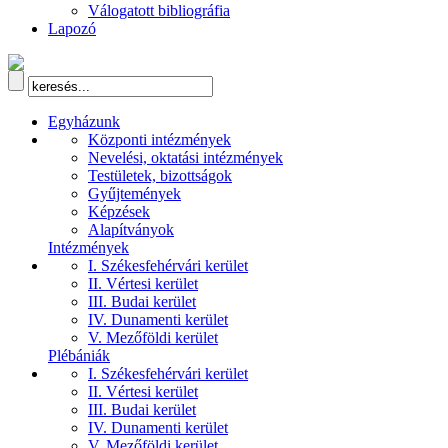
Válogatott bibliográfia
Lapozó
Egyházunk
Központi intézmények
Nevelési, oktatási intézmények
Testületek, bizottságok
Gyűjtemények
Képzések
Alapítványok
Intézmények
I. Székesfehérvári kerület
II. Vértesi kerület
III. Budai kerület
IV. Dunamenti kerület
V. Mezőföldi kerület
Plébániák
I. Székesfehérvári kerület
II. Vértesi kerület
III. Budai kerület
IV. Dunamenti kerület
V. Mezőföldi kerület