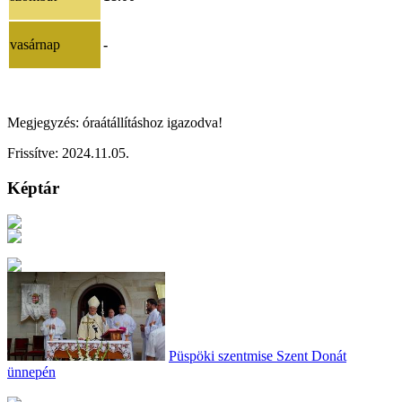
vasárnap
-
Megjegyzés: óraátállításhoz igazodva!
Frissítve:
2024.11.05.
Képtár
Püspöki szentmise Szent Donát
ünnepén