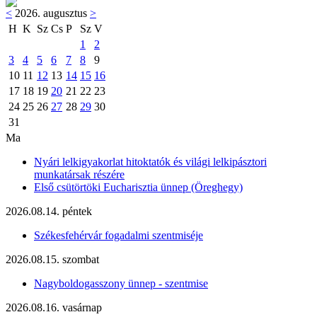
<
2026. augusztus
>
H
K
Sz
Cs
P
Sz
V
1
2
3
4
5
6
7
8
9
10
11
12
13
14
15
16
17
18
19
20
21
22
23
24
25
26
27
28
29
30
31
Ma
Nyári lelkigyakorlat hitoktatók és világi lelkipásztori
munkatársak részére
Első csütörtöki Eucharisztia ünnep (Öreghegy)
2026.08.14. péntek
Székesfehérvár fogadalmi szentmiséje
2026.08.15. szombat
Nagyboldogasszony ünnep - szentmise
2026.08.16. vasárnap