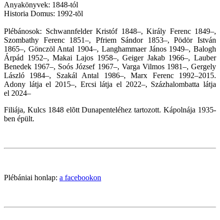
Anyakönyvek: 1848-tól
Historia Domus: 1992-tõl
Plébánosok: Schwannfelder Kristóf 1848–, Király Ferenc 1849–,
Szombathy Ferenc 1851–, Pfriem Sándor 1853–, Pödör István
1865–, Gönczöl Antal 1904–, Langhammaer János 1949–, Balogh
Árpád 1952–, Makai Lajos 1958–, Geiger Jakab 1966–, Lauber
Benedek 1967–, Soós József 1967–, Varga Vilmos 1981–, Gergely
László 1984–, Szakál Antal 1986–, Marx Ferenc 1992–2015.
Adony látja el 2015
–
, Ercsi látja el
2022–,
Százhalombatta látja
el
2024–
Filiája, Kulcs 1848 elõtt Dunapenteléhez tartozott. Kápolnája 1935-
ben épült.
Plébániai honlap:
a facebookon