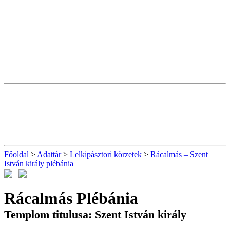
Főoldal
>
Adattár
>
Lelkipásztori körzetek
>
Rácalmás – Szent
István király plébánia
Rácalmás Plébánia
Templom titulusa: Szent István király