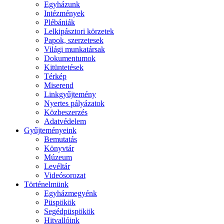
Egyházunk
Intézmények
Plébániák
Lelkipásztori körzetek
Papok, szerzetesek
Világi munkatársak
Dokumentumok
Kitüntetések
Térkép
Miserend
Linkgyűjtemény
Nyertes pályázatok
Közbeszerzés
Adatvédelem
Gyűjteményeink
Bemutatás
Könyvtár
Múzeum
Levéltár
Videósorozat
Történelmünk
Egyházmegyénk
Püspökök
Segédpüspökök
Hitvallóink