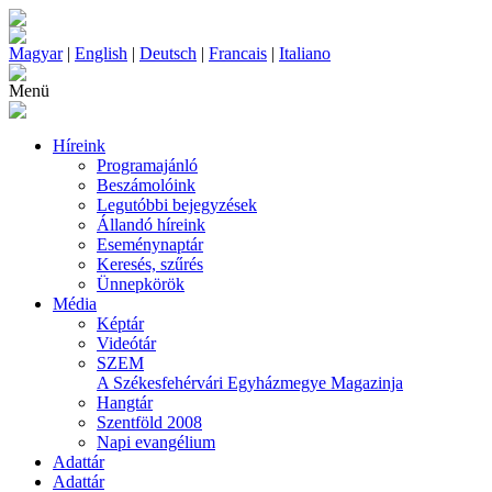
Magyar
|
English
|
Deutsch
|
Francais
|
Italiano
Menü
Híreink
Programajánló
Beszámolóink
Legutóbbi bejegyzések
Állandó híreink
Eseménynaptár
Keresés, szűrés
Ünnepkörök
Média
Képtár
Videótár
SZEM
A Székesfehérvári Egyházmegye Magazinja
Hangtár
Szentföld 2008
Napi evangélium
Adattár
Adattár