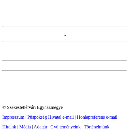
© Székesfehérvári Egyházmegye
Impresszum
|
Püspökség Hivatal e-mail
|
Honlapreferens e-mail
Híreink
|
Média
|
Adattár
|
Gyűjteményeink
|
Történelmünk