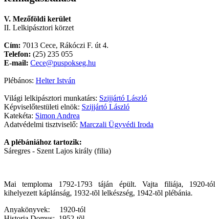
V. Mezőföldi kerület
II. Lelkipásztori körzet
Cím:
7013 Cece, Rákóczi F. út 4.
Telefon:
(25) 235 055
E-mail:
Cece@puspokseg.hu
Plébános:
Helter István
Világi lelkipásztori munkatárs:
Szijjártó László
Képviselőtestületi elnök:
Szijjártó László
Katekéta:
Simon Andrea
Adatvédelmi tisztviselő:
Marczali Ügyvédi Iroda
A plébániához tartozik:
Sáregres - Szent Lajos király (filia)
Mai temploma 1792-1793 táján épült. Vajta filiája, 1920-tól
kihelyezett káplánság, 1932-tõl lelkészség, 1942-tõl plébánia.
Anyakönyvek: 1920-tól
Historia Domus: 1952-tõl