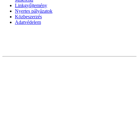
Linkgyűjtemény
Nyertes pályázatok
Közbeszerzés
Adatvédelem