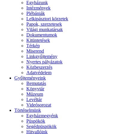
Egyházunk
Intézmények
Plébániák
Lelkipásztori körzetek
Papok, szerzetesek
Világi munkatársak
Dokumentumok
Kitüntetések
Térkép
Miserend
Linkgyűjtemény
Nyertes pályázatok
Közbeszerzés
Adatvédelem
Gyűjteményeink
Bemutatás
Könyvtár
Múzeum
Levéltár
Videósorozat
Történelmünk
Egyházmegyénk
Püspökök
Segédpüspökök
Hitvallóink