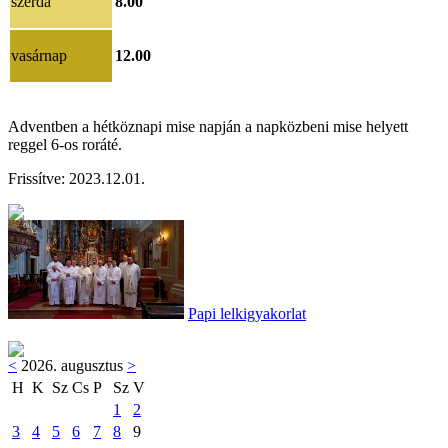
szerda
8.00
vasárnap
12.00
Adventben a hétköznapi mise napján a napközbeni mise helyett
reggel 6-os roráté.
Frissítve:
202
3.12.01
.
Papi lelkigyakorlat
<
2026. augusztus
>
H
K
Sz
Cs
P
Sz
V
1
2
3
4
5
6
7
8
9