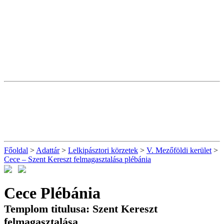
Főoldal
>
Adattár
>
Lelkipásztori körzetek
>
V. Mezőföldi kerület
>
Cece – Szent Kereszt felmagasztalása plébánia
Cece Plébánia
Templom titulusa: Szent Kereszt
felmagasztalása