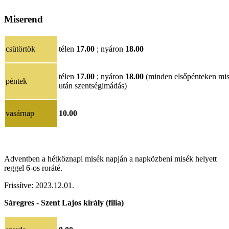
Miserend
csütörtök
télen
17.00
; nyáron
18.00
télen
17.00
; nyáron
18.00
(minden elsőpénteken mi
péntek
után szentségimádás)
vasárnap
10.00
Adventben a hétköznapi misék napján a napközbeni misék helyett
reggel 6-os roráté.
Frissítve:
202
3.12.01
.
Sáregres - Szent Lajos király (filia)