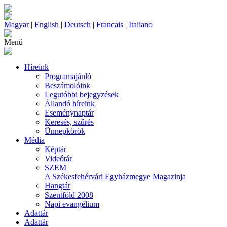
Magyar
|
English
|
Deutsch
|
Francais
|
Italiano
Menü
Híreink
Programajánló
Beszámolóink
Legutóbbi bejegyzések
Állandó híreink
Eseménynaptár
Keresés, szűrés
Ünnepkörök
Média
Képtár
Videótár
SZEM
A Székesfehérvári Egyházmegye Magazinja
Hangtár
Szentföld 2008
Napi evangélium
Adattár
Adattár