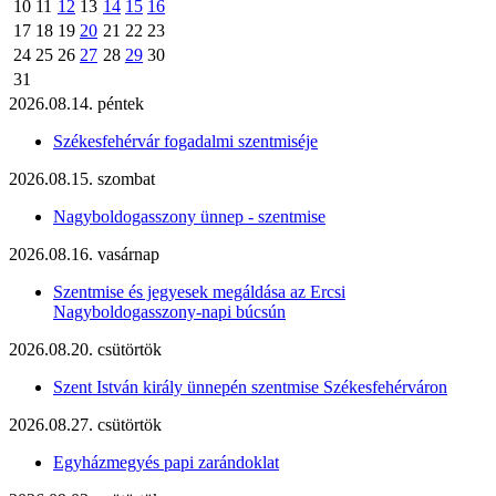
10
11
12
13
14
15
16
17
18
19
20
21
22
23
24
25
26
27
28
29
30
31
2026.08.14. péntek
Székesfehérvár fogadalmi szentmiséje
2026.08.15. szombat
Nagyboldogasszony ünnep - szentmise
2026.08.16. vasárnap
Szentmise és jegyesek megáldása az Ercsi
Nagyboldogasszony-napi búcsún
2026.08.20. csütörtök
Szent István király ünnepén szentmise Székesfehérváron
2026.08.27. csütörtök
Egyházmegyés papi zarándoklat