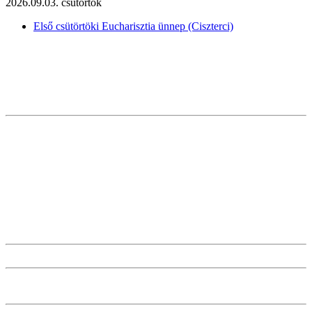
2026.09.03. csütörtök
Első csütörtöki Eucharisztia ünnep (Ciszterci)