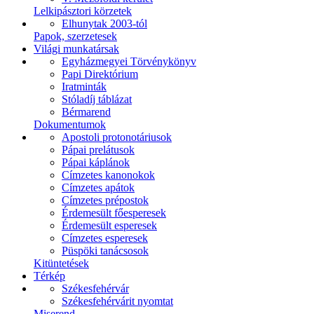
Lelkipásztori körzetek
Elhunytak 2003-tól
Papok, szerzetesek
Világi munkatársak
Egyházmegyei Törvénykönyv
Papi Direktórium
Iratminták
Stóladíj táblázat
Bérmarend
Dokumentumok
Apostoli protonotáriusok
Pápai prelátusok
Pápai káplánok
Címzetes kanonokok
Címzetes apátok
Címzetes prépostok
Érdemesült főesperesek
Érdemesült esperesek
Címzetes esperesek
Püspöki tanácsosok
Kitüntetések
Térkép
Székesfehérvár
Székesfehérvárit nyomtat
Miserend