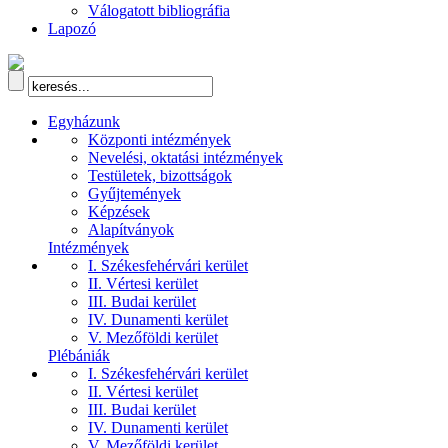
Válogatott bibliográfia
Lapozó
Egyházunk
Központi intézmények
Nevelési, oktatási intézmények
Testületek, bizottságok
Gyűjtemények
Képzések
Alapítványok
Intézmények
I. Székesfehérvári kerület
II. Vértesi kerület
III. Budai kerület
IV. Dunamenti kerület
V. Mezőföldi kerület
Plébániák
I. Székesfehérvári kerület
II. Vértesi kerület
III. Budai kerület
IV. Dunamenti kerület
V. Mezőföldi kerület