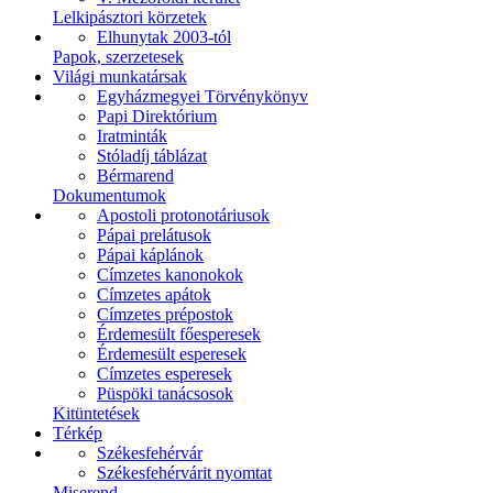
Lelkipásztori körzetek
Elhunytak 2003-tól
Papok, szerzetesek
Világi munkatársak
Egyházmegyei Törvénykönyv
Papi Direktórium
Iratminták
Stóladíj táblázat
Bérmarend
Dokumentumok
Apostoli protonotáriusok
Pápai prelátusok
Pápai káplánok
Címzetes kanonokok
Címzetes apátok
Címzetes prépostok
Érdemesült főesperesek
Érdemesült esperesek
Címzetes esperesek
Püspöki tanácsosok
Kitüntetések
Térkép
Székesfehérvár
Székesfehérvárit nyomtat
Miserend