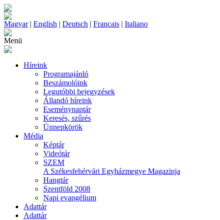
Magyar
|
English
|
Deutsch
|
Francais
|
Italiano
Menü
Híreink
Programajánló
Beszámolóink
Legutóbbi bejegyzések
Állandó híreink
Eseménynaptár
Keresés, szűrés
Ünnepkörök
Média
Képtár
Videótár
SZEM
A Székesfehérvári Egyházmegye Magazinja
Hangtár
Szentföld 2008
Napi evangélium
Adattár
Adattár