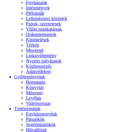
Egyházunk
Intézmények
Plébániák
Lelkipásztori körzetek
Papok, szerzetesek
Világi munkatársak
Dokumentumok
Kitüntetések
Térkép
Miserend
Linkgyűjtemény
Nyertes pályázatok
Közbeszerzés
Adatvédelem
Gyűjteményeink
Bemutatás
Könyvtár
Múzeum
Levéltár
Videósorozat
Történelmünk
Egyházmegyénk
Püspökök
Segédpüspökök
Hitvallóink