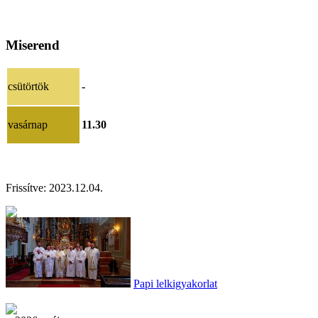
Miserend
csütörtök
-
vasárnap
11.30
Frissítve:
2023.12.04
.
Papi lelkigyakorlat