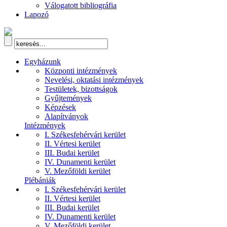
Válogatott bibliográfia
Lapozó
Egyházunk
Központi intézmények
Nevelési, oktatási intézmények
Testületek, bizottságok
Gyűjtemények
Képzések
Alapítványok
Intézmények
I. Székesfehérvári kerület
II. Vértesi kerület
III. Budai kerület
IV. Dunamenti kerület
V. Mezőföldi kerület
Plébániák
I. Székesfehérvári kerület
II. Vértesi kerület
III. Budai kerület
IV. Dunamenti kerület
V. Mezőföldi kerület