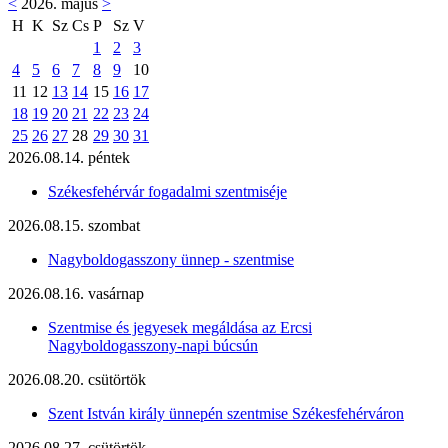
<
2026. május
>
H
K
Sz
Cs
P
Sz
V
1
2
3
4
5
6
7
8
9
10
11
12
13
14
15
16
17
18
19
20
21
22
23
24
25
26
27
28
29
30
31
2026.08.14. péntek
Székesfehérvár fogadalmi szentmiséje
2026.08.15. szombat
Nagyboldogasszony ünnep - szentmise
2026.08.16. vasárnap
Szentmise és jegyesek megáldása az Ercsi
Nagyboldogasszony-napi búcsún
2026.08.20. csütörtök
Szent István király ünnepén szentmise Székesfehérváron
2026.08.27. csütörtök