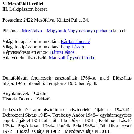
V. Mezőföldi kerület
III. Lelkipásztori körzet
Postacím:
2422 Mezőfalva, Kinizsi Pál u. 34.
Plébános:
Mezőfalva – Magyarok Nagyasszonya plébánia
látja el
Világi lelkipásztori munkatárs:
Bártfai Jánosné
Világi lelkipásztori munkatárs:
Papp László
Képviselőtestületi elnök:
Bártfai János
Adatvédelmi tisztviselő:
Marczali Ügyvédi Iroda
Dunaföldvári ferencesek pasztorálták 1766-ig, majd Elõszállás
filiája, 1945-tõl önálló. Temploma 1936-ban épült.
Anyakönyvek: 1945-tõl
Historia Domus: 1944-tõl
Lelkészek és adminisztrátorok: ciszterciek látják el 1945-tõl:
Debreczeni Sixtus 1945–, Terebessy Andor 1948–, egyházmegyéses
papok látják el 1951-tõl: Tóth Tibor József 1951–, Koblinger László
1959–, Bogó István 1964–, Farárik Béla 1968–, Tóth Tibor József
1972–, Elõszállás látja el 1982–, Mezőfalva látja el 2018–