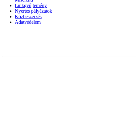
Linkgyűjtemény
Nyertes pályázatok
Közbeszerzés
Adatvédelem